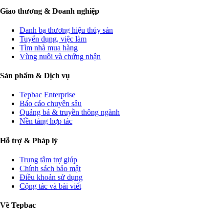
Giao thương & Doanh nghiệp
Danh bạ thương hiệu thủy sản
Tuyển dụng, việc làm
Tìm nhà mua hàng
Vùng nuôi và chứng nhận
Sản phẩm & Dịch vụ
Tepbac Enterprise
Báo cáo chuyên sâu
Quảng bá & truyền thông ngành
Nền tảng hợp tác
Hỗ trợ & Pháp lý
Trung tâm trợ giúp
Chính sách bảo mật
Điều khoản sử dụng
Cộng tác và bài viết
Về Tepbac