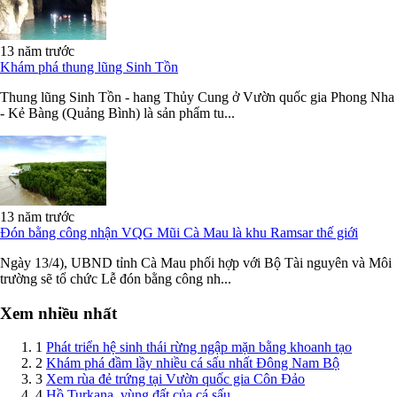
13 năm trước
Khám phá thung lũng Sinh Tồn
Thung lũng Sinh Tồn - hang Thủy Cung ở Vườn quốc gia Phong Nha
- Kẻ Bàng (Quảng Bình) là sản phẩm tu...
13 năm trước
Đón bằng công nhận VQG Mũi Cà Mau là khu Ramsar thế giới
Ngày 13/4), UBND tỉnh Cà Mau phối hợp với Bộ Tài nguyên và Môi
trường sẽ tổ chức Lễ đón bằng công nh...
Xem nhiều nhất
1
Phát triển hệ sinh thái rừng ngập mặn bằng khoanh tạo
2
Khám phá đầm lầy nhiều cá sấu nhất Đông Nam Bộ
3
Xem rùa đẻ trứng tại Vườn quốc gia Côn Đảo
4
Hồ Turkana, vùng đất của cá sấu