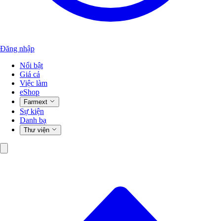
Đăng nhập
Nổi bật
Giá cả
Việc làm
eShop
Farmext
Sự kiện
Danh bạ
Thư viện