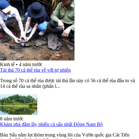
Kinh tế
•
4 năm trước
Tái thả 70 cá thể rùa về với tự nhiên
Trong số 70 cá thể rùa được tái thả lần này có 56 cá thể rùa đầu to và
14 cá thể rùa sa nhân (phân l...
8 năm trước
Khám phá đầm lầy nhiều cá sấu nhất Đông Nam Bộ
Bàu Sấu nằm lọt thỏm trong vùng lõi của Vườn quốc gia Cát Tiên