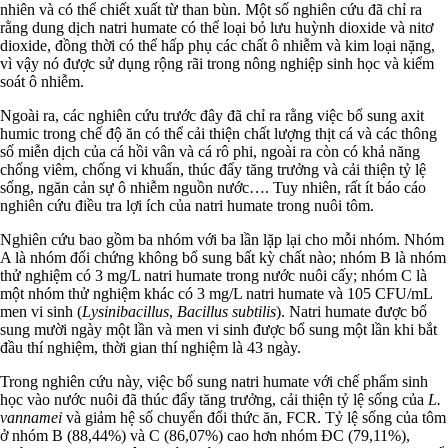
nhiên và có thể chiết xuất từ than bùn. Một số nghiên cứu đã chỉ ra
rằng dung dịch natri humate có thể loại bỏ lưu huỳnh dioxide và nitơ
dioxide, đồng thời có thể hấp phụ các chất ô nhiễm và kim loại nặng,
vì vậy nó được sử dụng rộng rãi trong nông nghiệp sinh học và kiểm
soát ô nhiễm.
Ngoài ra, các nghiên cứu trước đây đã chỉ ra rằng việc bổ sung axit
humic trong chế độ ăn có thể cải thiện chất lượng thịt cá và các thông
số miễn dịch của cá hồi vân và cá rô phi, ngoài ra còn có khả năng
chống viêm, chống vi khuẩn, thúc đẩy tăng trưởng và cải thiện tỷ lệ
sống, ngăn cản sự ô nhiễm nguồn nước…. Tuy nhiên, rất ít báo cáo
nghiên cứu điều tra lợi ích của natri humate trong nuôi tôm.
Nghiên cứu bao gồm ba nhóm với ba lần lặp lại cho mỗi nhóm. Nhóm
A là nhóm đối chứng không bổ sung bất kỳ chất nào; nhóm B là nhóm
thử nghiệm có 3 mg/L natri humate trong nước nuôi cấy; nhóm C là
một nhóm thử nghiệm khác có 3 mg/L natri humate và 105 CFU/mL
men vi sinh (
Lysinibacillus
,
Bacillus subtilis
). Natri humate được bổ
sung mười ngày một lần và men vi sinh được bổ sung một lần khi bắt
đầu thí nghiệm, thời gian thí nghiệm là 43 ngày.
Trong nghiên cứu này, việc bổ sung natri humate với chế phẩm sinh
học vào nước nuôi đã thúc đẩy tăng trưởng, cải thiện tỷ lệ sống của
L.
vannamei
và giảm hệ số chuyển đổi thức ăn, FCR. Tỷ lệ sống của tôm
ở nhóm B (88,44%) và C (86,07%) cao hơn nhóm ĐC (79,11%),