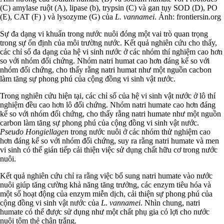
(C) amylase ruột (A), lipase (b), trypsin (C) và gan tụy SOD (D), PO
(E), CAT (F) ) và lysozyme (G) của
L. vannamei
. Ảnh:
frontiersin.org
Sự đa dạng vi khuẩn trong nước nuôi đóng một vai trò quan trọng
trong sự ổn định của môi trường nước. Kết quả nghiên cứu cho thấy,
các chỉ số đa dạng của hệ vi sinh nước ở các nhóm thí nghiệm cao hơn
so với nhóm đối chứng. Nhóm natri humat cao hơn đáng kể so với
nhóm đối chứng, cho thấy rằng natri humat như một nguồn cacbon
làm tăng sự phong phú của cộng đồng vi sinh vật nước.
Trong nghiên cứu hiện tại, các chỉ số của hệ vi sinh vật nước ở lô thí
nghiệm đều cao hơn lô đối chứng. Nhóm natri humate cao hơn đáng
kể so với nhóm đối chứng, cho thấy rằng natri humate như một nguồn
carbon làm tăng sự phong phú của cộng đồng vi sinh vật nước.
Pseudo Hongiellagen
trong nước nuôi ở các nhóm thử nghiệm cao
hơn đáng kể so với nhóm đối chứng, suy ra rằng natri humate và men
vi sinh có thể gián tiếp cải thiện việc sử dụng chất hữu cơ trong nước
nuôi.
Kết quả nghiên cứu chỉ ra rằng việc bổ sung natri humate vào nước
nuôi giúp tăng cường khả năng tăng trưởng, các enzym tiêu hóa và
một số hoạt động của enzym miễn dịch, cải thiện sự phong phú của
cộng đồng vi sinh vật nước của
L. vannamei
. Nhìn chung, natri
humate có thể được sử dụng như một chất phụ gia có lợi cho nước
nuôi tôm thẻ chân trắng.