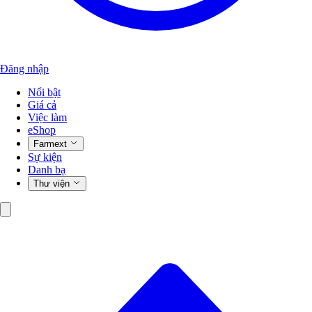
Đăng nhập
Nổi bật
Giá cả
Việc làm
eShop
Farmext
Sự kiện
Danh bạ
Thư viện