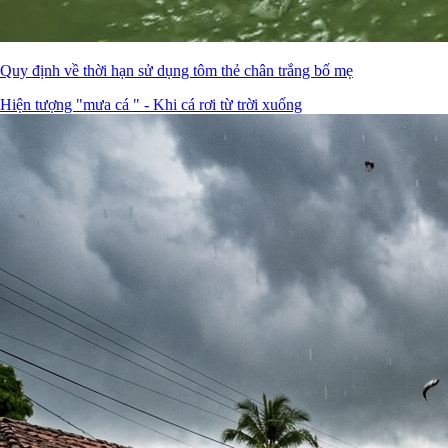
Quy định về thời hạn sử dụng tôm thẻ chân trắng bố mẹ
Hiện tượng "mưa cá " - Khi cá rơi từ trời xuống