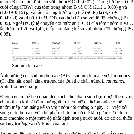
nhóm B cao hơn rõ rệt so với nhóm ĐC (P<0,05 ). Trọng lượng cơ thể
cuối cùng (FBW) của tôm trong nhóm B và C là (2,12 ± 0,03) g và
(1,90 ± 0,15) g, và tốc độ tăng trưởng cụ thể (SGR) là (4,35 ±
0,04%/d) và (4,09 ± 0,21%/d), cao hơn hẳn so với lô đối chứng ( P<
0,05). Ngoài ra, tỷ lệ chuyển đổi thức ăn (FCR) của tôm nhóm B và C
lần lượt là 1,20 và 1,45, thấp hơn đáng kể so với nhóm đối chứng ( P<
0,05).
Sodium humate
Ảnh hưởng của sodium humate (B) và sodium humate với Probiotics
(C) đến năng suất tăng trưởng của tôm thẻ chân trắng
L.vannamei
.
Ảnh:
frontiersin.org
Điều này có thể liên quan đến cách chế phẩm sinh học được thêm vào,
chỉ một lần khi bắt đầu thử nghiệm. Hơn nữa, nitơ amoniac ở một
nhóm thấp hơn đáng kể so với nhóm đối chứng ở ngày 15. Việc bổ
sung natri humate với chế phẩm sinh học có thể làm giảm sự tích tụ
nitơ amoniac ở một mức độ nhất định trong nước nuôi, do đó cải thiện
sự tăng trưởng và sức khỏe của tôm.
Trong nghiên cứu, cả enzym tiêu hóa đường ruột và một số enzym