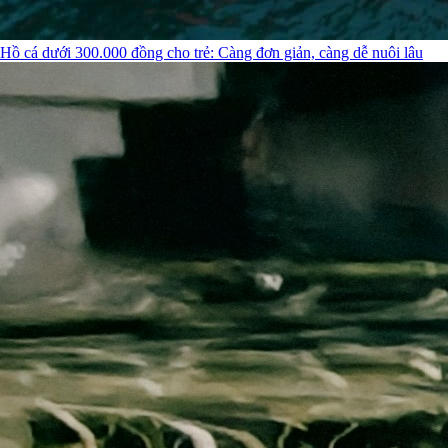
Hồ cá dưới 300.000 đồng cho trẻ: Càng đơn giản, càng dễ nuôi lâu