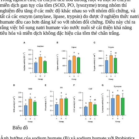
miễn dịch gan tụy của tôm (SOD, PO, lysozyme) trong nhóm thí
nghiệm đều tăng ở các mức độ khác nhau so với nhóm đối chứng, và
tất cả các enzym (amylase, lipase, trypsin) đo được ở nghiệm thức natri
humate đều cao hơn đáng kể so với nhóm đối chứng. Điều này chỉ ra
rằng việc bổ sung natri humate vào nước nuôi sẽ cải thiện khả năng
tiêu hóa và miễn dịch không đặc hiệu của tôm thẻ chân trắng.
Biểu đồ
Ảnh hưởng của sodium humate (B) và sodium humate với Probiotics