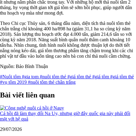
ít nhưng nắm phần chắc trong tay. Với những hộ mới thả nuôi tầm 2
tháng, hy vọng thời gian tới giá tôm sẽ sớm hồi phục, giúp người dân
thu hoạch vụ mùa như mong đợi.
Theo Chi cục Thủy sản, 6 tháng đầu năm, diện tích thả nuôi tôm thẻ
chân trắng chỉ khoảng 400 ha/898 ha (giảm 31,1 ha so cùng kỳ năm
2018). Sản lượng thu hoạch ước đạt 4.000 tấn, giảm 214,6 tấn so với
cùng kỳ năm 2018. Năng suất bình quân nuôi thâm canh khoảng 10
tấn/ha. Nhìn chung, tình hình nuôi không được thuận lợi do thời tiết
nắng nóng kéo dài, giá tôm thương phẩm tăng chậm trong khi các chi
phí vật tư đầu vào luôn tăng cao nên bà con chỉ thả nuôi cầm chừng.
Nguồn: Báo Bình Thuận
#Nuôi tôm
#gia tom
#nuôi tôm thẻ
#giá tôm thẻ
#giá tôm
#giá tôm thẻ
#vụ tôm 2019
#nuôi tôm thẻ chân trắng
Bài viết liên quan
Cá hồi đã làm thay đổi Na Uy, nhưng giờ đây quốc gia này phải đối
mặt với hệ quả
29/07/2026