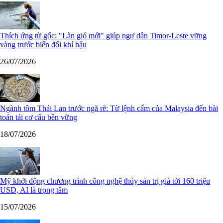
Thích ứng từ gốc: "Làn gió mới" giúp ngư dân Timor-Leste vững
vàng trước biến đổi khí hậu
26/07/2026
Ngành tôm Thái Lan trước ngã rẽ: Từ lệnh cấm của Malaysia đến bài
toán tái cơ cấu bền vững
18/07/2026
Mỹ khởi động chương trình công nghệ thủy sản trị giá tới 160 triệu
USD, AI là trọng tâm
15/07/2026