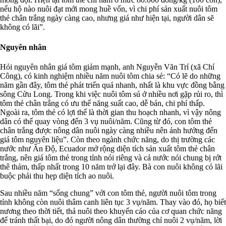
nếu hộ nào nuôi đạt mới mong huề vốn, vì chi phí sản xuất nuôi tôm
thẻ chân trắng ngày càng cao, nhưng giá như hiện tại, người dân sẽ
không có lãi”.
Nguyên nhân
Hỏi nguyên nhân giá tôm giảm mạnh, anh Nguyễn Văn Trí (xã Chí
Công), có kinh nghiệm nhiều năm nuôi tôm chia sẻ: “Có lẽ do những
năm gần đây, tôm thẻ phát triển quá nhanh, nhất là khu vực đồng bằng
sông Cửu Long. Trong khi việc nuôi tôm sú ở nhiều nơi gặp rủi ro, thì
tôm thẻ chân trắng có ưu thế năng suất cao, dễ bán, chi phí thấp.
Ngoài ra, tôm thẻ có lợi thế là thời gian thu hoạch nhanh, vì vậy nông
dân có thể quay vòng đến 3 vụ nuôi/năm. Cũng từ đó, con tôm thẻ
chân trắng được nông dân nuôi ngày càng nhiều nên ảnh hưởng đến
giá tôm nguyên liệu”. Còn theo ngành chức năng, do thị trường các
nước như Ấn Độ, Ecuador mở rộng diện tích sản xuất tôm thẻ chân
trắng, nên giá tôm thẻ trong tỉnh nói riêng và cả nước nói chung bị rớt
thê thảm, thấp nhất trong 10 năm trở lại đây. Bà con nuôi không có lãi
buộc phải thu hẹp diện tích ao nuôi.
Sau nhiều năm “sống chung” với con tôm thẻ, người nuôi tôm trong
tỉnh không còn nuôi thâm canh liên tục 3 vụ/năm. Thay vào đó, họ biết
nương theo thời tiết, thả nuôi theo khuyến cáo của cơ quan chức năng
để tránh thất bại, do đó người nông dân thường chỉ nuôi 2 vụ/năm, lời