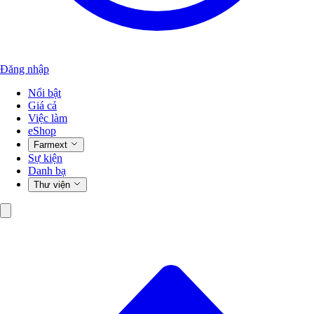
Đăng nhập
Nổi bật
Giá cả
Việc làm
eShop
Farmext
Sự kiện
Danh bạ
Thư viện