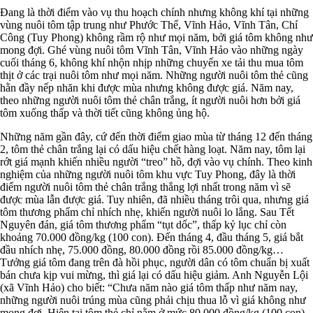
Đang là thời điểm vào vụ thu hoạch chính nhưng không khí tại những
vùng nuôi tôm tập trung như Phước Thể, Vĩnh Hảo, Vĩnh Tân, Chí
Công (Tuy Phong) không rầm rộ như mọi năm, bởi giá tôm không như
mong đợi. Ghé vùng nuôi tôm Vĩnh Tân, Vĩnh Hảo vào những ngày
cuối tháng 6, không khí nhộn nhịp những chuyến xe tải thu mua tôm
thịt ở các trại nuôi tôm như mọi năm. Những người nuôi tôm thẻ cũng
hằn đầy nếp nhăn khi được mùa nhưng không được giá. Năm nay,
theo những người nuôi tôm thẻ chân trắng, ít người nuôi hơn bởi giá
tôm xuống thấp và thời tiết cũng không ủng hộ.
Những năm gần đây, cứ đến thời điểm giao mùa từ tháng 12 đến tháng
2, tôm thẻ chân trắng lại có dấu hiệu chết hàng loạt. Năm nay, tôm lại
rớt giá mạnh khiến nhiều người “treo” hồ, đợi vào vụ chính. Theo kinh
nghiệm của những người nuôi tôm khu vực Tuy Phong, đây là thời
điểm người nuôi tôm thẻ chân trắng thắng lợi nhất trong năm vì sẽ
được mùa lẫn được giá. Tuy nhiên, đã nhiều tháng trôi qua, nhưng giá
tôm thương phẩm chỉ nhích nhẹ, khiến người nuôi lo lắng. Sau Tết
Nguyên đán, giá tôm thương phẩm “tụt dốc”, thấp kỷ lục chỉ còn
khoảng 70.000 đồng/kg (100 con). Đến tháng 4, đầu tháng 5, giá bắt
đầu nhích nhẹ, 75.000 đồng, 80.000 đồng rồi 85.000 đồng/kg…
Tưởng giá tôm đang trên đà hồi phục, người dân có tôm chuẩn bị xuất
bán chưa kịp vui mừng, thì giá lại có dấu hiệu giảm. Anh Nguyễn Lội
(xã Vĩnh Hảo) cho biết: “Chưa năm nào giá tôm thấp như năm nay,
những người nuôi trúng mùa cũng phải chịu thua lỗ vì giá không như
mong đợi. Hiện tại tôm thẻ chỉ nằm ở mức 80.000 đồng/kg (100 con),