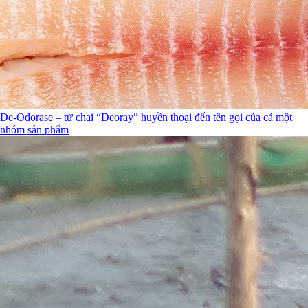
De-Odorase – từ chai “Deoray” huyền thoại đến tên gọi của cả một
nhóm sản phẩm