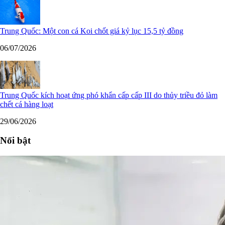
Trung Quốc: Một con cá Koi chốt giá kỷ lục 15,5 tỷ đồng
06/07/2026
Trung Quốc kích hoạt ứng phó khẩn cấp cấp III do thủy triều đỏ làm
chết cá hàng loạt
29/06/2026
Nổi bật