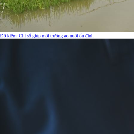
Độ kiềm: Chỉ số giúp môi trường ao nuôi ổn định