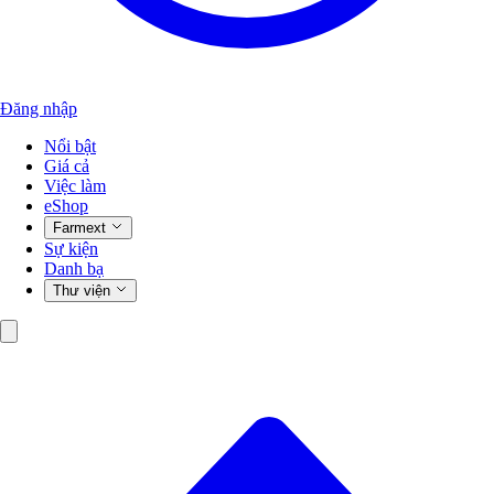
Đăng nhập
Nổi bật
Giá cả
Việc làm
eShop
Farmext
Sự kiện
Danh bạ
Thư viện