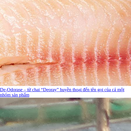
De-Odorase – từ chai “Deoray” huyền thoại đến tên gọi của cả một
nhóm sản phẩm