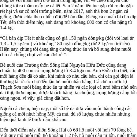
lồng bè với thâm niên 8-9 năm trong nghề, vui vẻ chèo thuyền chở
chúng tôi ra thăm mấy bè cá tết. Sau 2 năm liên tục gặp rủi ro do gặp
rét hại và sự cố môi trường biển, năm 2017, anh thả hơn 2 ngàn cá
giống, được chia theo nhiều đợt để bán dần. Riêng cá chuẩn bị cho dịp
Tết, đến thời điểm này, anh đang trữ khoảng 600 con có cân nặng từ
1-4 kg.
“Cá bán dịp Tết ít nhất cũng có giá 150 ngàn đồng/kg (đối với loại từ
1,3 - 1,5 kg/con) và khoảng 180 ngàn đồng/kg (từ 2 kg/con trở lên).
Hiện nay, chúng tôi đang tăng cường thức ăn và bổ sung thêm muối
cho cá chống chọi với các đợt rét”.
Bè nuôi của Trưởng thôn Sông Hải Nguyễn Hữu Đức cũng đang
chuẩn bị 400 con có trọng lượng từ 3-4 kg/con. Anh Đức cho biết, các
mối hàng đều đã có sẵn, khi mình có nhu cầu bán, chỉ cần gọi điện là
thương lái ở các chợ đến tận bè nuôi nhận hàng. Cá chẽm nước lợ
Thạch Sơn nuôi bằng thức ăn tự nhiên và các loại cá tươi bằm nhỏ nên
dai thịt, thơm ngon, được khách hàng ưa chuộng, trọng lượng càng lớn
càng ngon, vì vậy, giá cũng đắt hơn.
Ngoài cá chẽm, hiện nay, một số bè đã đưa vào nuôi thành công các
giống cá mới như: hồng Mỹ, cá mú, dù số lượng chưa nhiều nhưng
hiệu quả kinh tế bước đầu khá cao.
Đến thời điểm này, thôn Sông Hải có 68 hộ nuôi với hơn 70 lồng bè.
Với quy mô nuôi mỗi hộ khoảng 1-2 bè, hộ nuôi đầu tư lớn, nuôi thâm