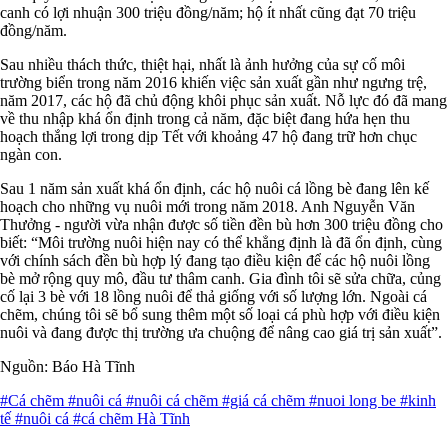
canh có lợi nhuận 300 triệu đồng/năm; hộ ít nhất cũng đạt 70 triệu
đồng/năm.
Sau nhiều thách thức, thiệt hại, nhất là ảnh hưởng của sự cố môi
trường biển trong năm 2016 khiến việc sản xuất gần như ngưng trệ,
năm 2017, các hộ đã chủ động khôi phục sản xuất. Nỗ lực đó đã mang
về thu nhập khá ổn định trong cả năm, đặc biệt đang hứa hẹn thu
hoạch thắng lợi trong dịp Tết với khoảng 47 hộ đang trữ hơn chục
ngàn con.
Sau 1 năm sản xuất khá ổn định, các hộ nuôi cá lồng bè đang lên kế
hoạch cho những vụ nuôi mới trong năm 2018. Anh Nguyễn Văn
Thưởng - người vừa nhận được số tiền đền bù hơn 300 triệu đồng cho
biết: “Môi trường nuôi hiện nay có thể khẳng định là đã ổn định, cùng
với chính sách đền bù hợp lý đang tạo điều kiện để các hộ nuôi lồng
bè mở rộng quy mô, đầu tư thâm canh. Gia đình tôi sẽ sửa chữa, củng
cố lại 3 bè với 18 lồng nuôi để thả giống với số lượng lớn. Ngoài cá
chẽm, chúng tôi sẽ bổ sung thêm một số loại cá phù hợp với điều kiện
nuôi và đang được thị trường ưa chuộng để nâng cao giá trị sản xuất”.
Nguồn: Báo Hà Tĩnh
#Cá chẽm
#nuôi cá
#nuôi cá chẽm
#giá cá chẽm
#nuoi long be
#kinh
tế
#nuôi cá
#cá chẽm Hà Tĩnh