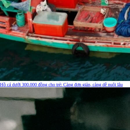
Hồ cá dưới 300.000 đồng cho trẻ: Càng đơn giản, càng dễ nuôi lâu