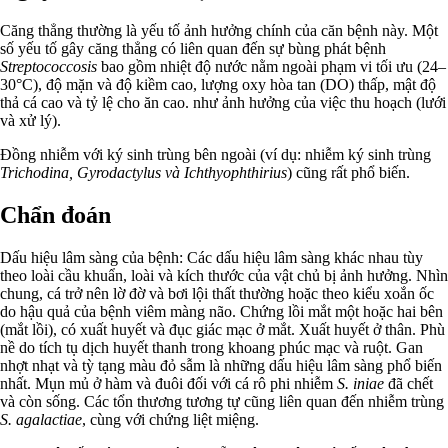
Căng thẳng thường là yếu tố ảnh hưởng chính của căn bệnh này. Một
số yếu tố gây căng thẳng có liên quan đến sự bùng phát bệnh
Streptococcosis
bao gồm nhiệt độ nước nằm ngoài phạm vi tối ưu (24–
30°C), độ mặn và độ kiềm cao, lượng oxy hòa tan (DO) thấp, mật độ
thả cá cao và tỷ lệ cho ăn cao. như ảnh hưởng của việc thu hoạch (lưới
và xử lý).
Đồng nhiễm với ký sinh trùng bên ngoài (ví dụ: nhiễm ký sinh trùng
Trichodina, Gyrodactylus và Ichthyophthirius
) cũng rất phổ biến.
Chẩn đoán
Dấu hiệu lâm sàng của bệnh: Các dấu hiệu lâm sàng khác nhau tùy
theo loài cầu khuẩn, loài và kích thước của vật chủ bị ảnh hưởng. Nhìn
chung, cá trở nên lờ đờ và bơi lội thất thường hoặc theo kiểu xoắn ốc
do hậu quả của bệnh viêm màng não. Chứng lồi mắt một hoặc hai bên
(mắt lồi), có xuất huyết và đục giác mạc ở mắt. Xuất huyết ở thân. Phù
nề do tích tụ dịch huyết thanh trong khoang phúc mạc và ruột. Gan
nhợt nhạt và tỳ tạng màu đỏ sẫm là những dấu hiệu lâm sàng phổ biến
nhất. Mụn mủ ở hàm và đuôi đối với cá rô phi nhiễm
S. iniae
đã chết
và còn sống. Các tổn thương tương tự cũng liên quan đến nhiễm trùng
S. agalactiae
, cùng với chứng liệt miệng.