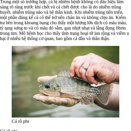
Trong một số trường hợp, cá bị nhiễm bệnh không có dấu hiệu lâm
sàng rõ ràng trước khi chết và cá chết được cho là do nhiễm trùng
huyết, nhiễm trùng não và hệ thần kinh. Khi nhiễm trùng tiến triển,
một phần đáng kể cá có thể trở nên chán ăn và không chịu ăn. Kiểm
tra bên trong khoang bụng cho thấy một lượng lớn dịch có màu máu,
tỳ tạng sưng to và có màu đỏ sẫm, gan nhợt nhạt và lắng đọng fibrin
trong tim. Mô bệnh học cho thấy tình trạng hoại tử lan rộng và viêm u
hạt ở nhiều hệ thống cơ quan, bao gồm cả đầu và thân thận.
Cá rô phi