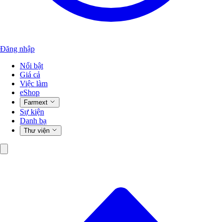
Đăng nhập
Nổi bật
Giá cả
Việc làm
eShop
Farmext
Sự kiện
Danh bạ
Thư viện