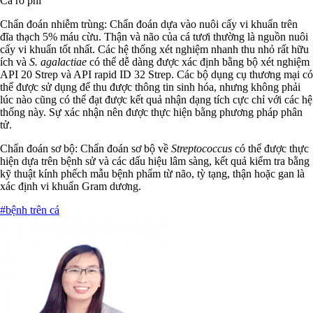
Cá rô phi
Chẩn đoán nhiễm trùng: Chẩn đoán dựa vào nuôi cấy vi khuẩn trên
đĩa thạch 5% máu cừu. Thận và não của cá tươi thường là nguồn nuôi
cấy vi khuẩn tốt nhất. Các hệ thống xét nghiệm nhanh thu nhỏ rất hữu
ích và
S. agalactiae
có thể dễ dàng được xác định bằng bộ xét nghiệm
API 20 Strep và API rapid ID 32 Strep. Các bộ dụng cụ thương mại có
thể được sử dụng để thu được thông tin sinh hóa, nhưng không phải
lúc nào cũng có thể đạt được kết quả nhận dạng tích cực chỉ với các hệ
thống này. Sự xác nhận nên được thực hiện bằng phương pháp phân
tử.
Chẩn đoán sơ bộ: Chẩn đoán sơ bộ về
Streptococcus
có thể được thực
hiện dựa trên bệnh sử và các dấu hiệu lâm sàng, kết quả kiểm tra bằng
kỹ thuật kính phếch mẫu bệnh phẩm từ não, tỳ tạng, thận hoặc gan là
xác định vi khuẩn Gram dương.
#bệnh trên cá