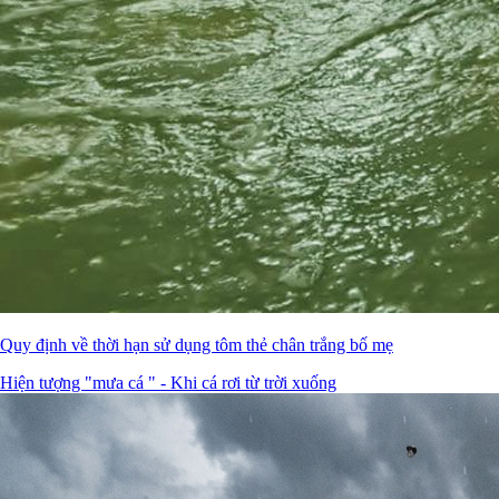
Quy định về thời hạn sử dụng tôm thẻ chân trắng bố mẹ
Hiện tượng "mưa cá " - Khi cá rơi từ trời xuống