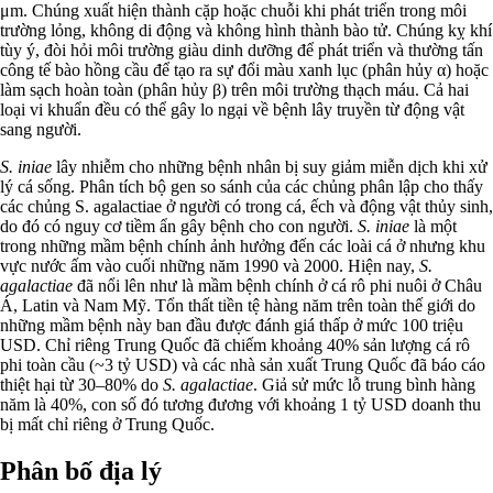
μm. Chúng xuất hiện thành cặp hoặc chuỗi khi phát triển trong môi
trường lỏng, không di động và không hình thành bào tử. Chúng kỵ khí
tùy ý, đòi hỏi môi trường giàu dinh dưỡng để phát triển và thường tấn
công tế bào hồng cầu để tạo ra sự đổi màu xanh lục (phân hủy α) hoặc
làm sạch hoàn toàn (phân hủy β) trên môi trường thạch máu. Cả hai
loại vi khuẩn đều có thể gây lo ngại về bệnh lây truyền từ động vật
sang người.
S. iniae
lây nhiễm cho những bệnh nhân bị suy giảm miễn dịch khi xử
lý cá sống. Phân tích bộ gen so sánh của các chủng phân lập cho thấy
các chủng S. agalactiae ở người có trong cá, ếch và động vật thủy sinh,
do đó có nguy cơ tiềm ẩn gây bệnh cho con người.
S. iniae
là một
trong những mầm bệnh chính ảnh hưởng đến các loài cá ở nhưng khu
vực nước ấm vào cuối những năm 1990 và 2000. Hiện nay,
S.
agalactiae
đã nổi lên như là mầm bệnh chính ở cá rô phi nuôi ở Châu
Á, Latin và Nam Mỹ. Tổn thất tiền tệ hàng năm trên toàn thế giới do
những mầm bệnh này ban đầu được đánh giá thấp ở mức 100 triệu
USD. Chỉ riêng Trung Quốc đã chiếm khoảng 40% sản lượng cá rô
phi toàn cầu (~3 tỷ USD) và các nhà sản xuất Trung Quốc đã báo cáo
thiệt hại từ 30–80% do
S. agalactiae
. Giả sử mức lỗ trung bình hàng
năm là 40%, con số đó tương đương với khoảng 1 tỷ USD doanh thu
bị mất chỉ riêng ở Trung Quốc.
Phân bố địa lý