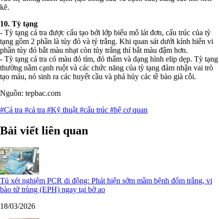
kẽ.
10. Tỳ tạng
- Tỳ tạng cá tra được cấu tạo bởi lớp biểu mô lát đơn, cấu trúc của tỳ
tạng gồm 2 phần là tủy đỏ và tỷ trắng. Khi quan sát dưới kính hiển vi
phần tủy đỏ bắt màu nhạt còn tủy trắng thỉ bắt màu đậm hơn.
- Tỳ tạng cá tra có màu đỏ tím, đỏ thẩm và dạng hình elip dẹp. Tỳ tạng
thường nằm cạnh ruột và các chức năng của tỳ tạng đảm nhận vai trò
tạo máu, nó sinh ra các huyết cầu và phá hủy các tề bào già cỗi.
Nguồn: tepbac.com
#Cá tra
#cá tra
#Kỹ thuật
#cấu trúc
#hệ cơ quan
Bài viết liên quan
Tủ xét nghiệm PCR di động: Phát hiện sớm mầm bệnh đốm trắng, vi
bào tử trùng (EPH) ngay tại bờ ao
18/03/2026