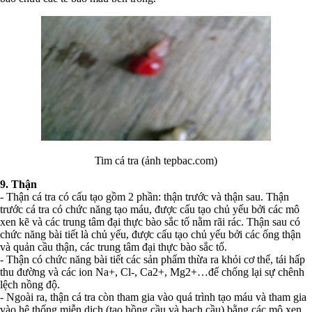
Tim cá tra (ảnh tepbac.com)
9. Thận
- Thận cá tra có cấu tạo gồm 2 phần: thận trước và thận sau. Thận
trước cá tra có chức năng tạo máu, được cấu tạo chủ yếu bởi các mô
xen kẽ và các trung tâm đại thực bào sắc tố nằm rãi rác. Thận sau có
chức năng bài tiết là chủ yếu, được cấu tạo chủ yếu bởi các ống thận
và quản cầu thận, các trung tâm đại thực bào sắc tố.
- Thận có chức năng bài tiết các sản phẩm thừa ra khỏi cơ thể, tái hấp
thu đường và các ion Na+, Cl-, Ca2+, Mg2+…để chống lại sự chênh
lệch nồng độ.
- Ngoài ra, thận cá tra còn tham gia vào quá trình tạo máu và tham gia
vào hệ thống miễn dịch (tạo hồng cầu và bạch cầu) bằng các mô xen