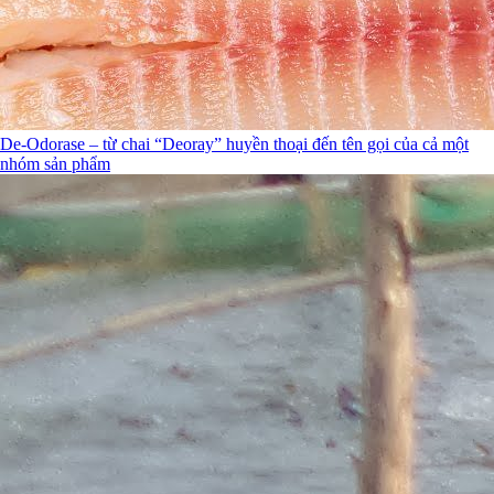
De-Odorase – từ chai “Deoray” huyền thoại đến tên gọi của cả một
nhóm sản phẩm