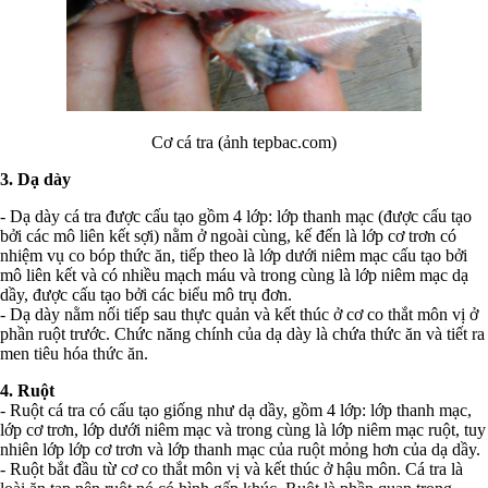
Cơ cá tra (ảnh tepbac.com)
3. Dạ dày
- Dạ dày cá tra được cấu tạo gồm 4 lớp: lớp thanh mạc (được cấu tạo
bởi các mô liên kết sợi) nằm ở ngoài cùng, kế đến là lớp cơ trơn có
nhiệm vụ co bóp thức ăn, tiếp theo là lớp dưới niêm mạc cấu tạo bởi
mô liên kết và có nhiều mạch máu và trong cùng là lớp niêm mạc dạ
dầy, được cấu tạo bởi các biểu mô trụ đơn.
- Dạ dày nằm nối tiếp sau thực quản và kết thúc ở cơ co thắt môn vị ở
phần ruột trước. Chức năng chính của dạ dày là chứa thức ăn và tiết ra
men tiêu hóa thức ăn.
4. Ruột
- Ruột cá tra có cấu tạo giống như dạ dầy, gồm 4 lớp: lớp thanh mạc,
lớp cơ trơn, lớp dưới niêm mạc và trong cùng là lớp niêm mạc ruột, tuy
nhiên lớp lớp cơ trơn và lớp thanh mạc của ruột mỏng hơn của dạ dầy.
- Ruột bắt đầu từ cơ co thắt môn vị và kết thúc ở hậu môn. Cá tra là