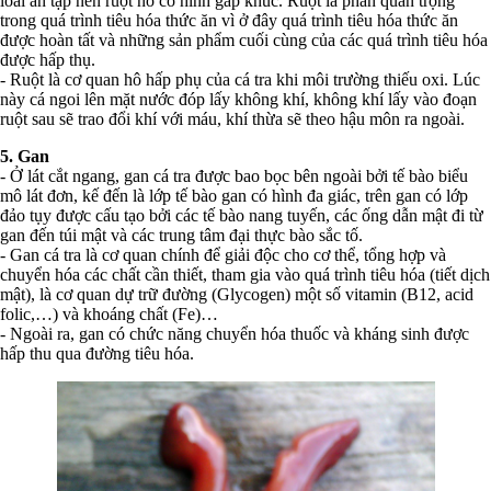
loài ăn tạp nên ruột nó có hình gấp khúc. Ruột là phần quan trọng
trong quá trình tiêu hóa thức ăn vì ở đây quá trình tiêu hóa thức ăn
được hoàn tất và những sản phẩm cuối cùng của các quá trình tiêu hóa
được hấp thụ.
- Ruột là cơ quan hô hấp phụ của cá tra khi môi trường thiếu oxi. Lúc
này cá ngoi lên mặt nước đóp lấy không khí, không khí lấy vào đoạn
ruột sau sẽ trao đổi khí với máu, khí thừa sẽ theo hậu môn ra ngoài.
5. Gan
- Ở lát cắt ngang, gan cá tra được bao bọc bên ngoài bởi tế bào biểu
mô lát đơn, kế đến là lớp tế bào gan có hình đa giác, trên gan có lớp
đảo tụy được cấu tạo bởi các tế bào nang tuyến, các ống dẫn mật đi từ
gan đến túi mật và các trung tâm đại thực bào sắc tố.
- Gan cá tra là cơ quan chính để giải độc cho cơ thể, tổng hợp và
chuyển hóa các chất cần thiết, tham gia vào quá trình tiêu hóa (tiết dịch
mật), là cơ quan dự trữ đường (Glycogen) một số vitamin (B12, acid
folic,…) và khoáng chất (Fe)…
- Ngoài ra, gan có chức năng chuyển hóa thuốc và kháng sinh được
hấp thu qua đường tiêu hóa.