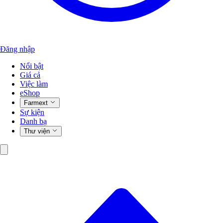
Đăng nhập
Nổi bật
Giá cả
Việc làm
eShop
Farmext
Sự kiện
Danh bạ
Thư viện