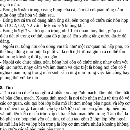
mạch máu.
- Bóng hơi nằm trong xoang bụng của cá, là một cơ quan rỗng nằm
giữa ống tiêu hóa và thận sau.
- Bóng hơi cá tra có dạng hình ống dài bên trong có chứa các hỗn hợp
khí CO2, O2, N2 với tỉ lệ khác với không khí.
- Bóng hơi giữ vai trò quan trọng như 1 cơ quan thủy tĩnh, giúp cá
điều tiết tỷ trọng cơ thể, qua đó giúp cá lên xuống tầng nước được dễ
dàng.
- Ngoài ra, bóng hơi còn đóng vai trò như một cơ quan hô hấp phụ, có
thể hoạt động như một lá phổi và là nơi dự trữ oxi giúp cá có thể tồn
tại trong khoảng thời gian ngắn.
- Ngoài các chức năng trên, bóng hơi còn có chức năng nhạy cảm với
áp lực nước, nhạy cảm với âm thanh và đặc biệt là bóng hơi còn có ý
nghĩa quan trọng trong mùa sinh sản cũng như trong việc tấn công hay
phòng thủ với kẻ thù.
8. Tim
- Tim cá tra có cấu tạo gồm 4 phần: xoang tĩnh mạch, tâm nhỉ, tâm thất
và bầu động mạch. Xoang tĩnh mạch là nơi tiếp nhận máu từ tim đổ về
các cơ quan, cấu tạo bởi lớp biểu mô lát đơn mỏng bên ngoài và lớp cơ
tim ở bên trong. Tâm nhĩ cấu tạo bởi lớp cơ tim bao gồm lớp biểu mô
và mô liên kết có cấu trúc xốp chứa tế bào máu bên trong. Tâm thất là
bộ phận co bóp chủ yếu của tim, có cấu tạo gồm 2 lớp: lớp bên ngoài
là mô liên kết và lớp bên trong là lớp cơ tim chứa nhiều khoảng không
bào chứa các tế bào máu bên trong.