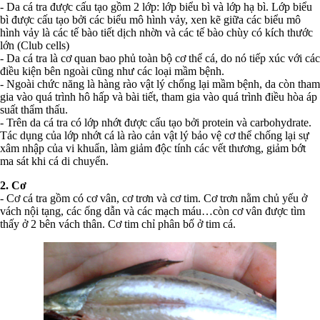
- Da cá tra được cấu tạo gồm 2 lớp: lớp biểu bì và lớp hạ bì. Lớp biểu
bì được cấu tạo bởi các biểu mô hình vảy, xen kẽ giữa các biểu mô
hình vảy là các tế bào tiết dịch nhờn và các tế bào chùy có kích thước
lớn (Club cells)
- Da cá tra là cơ quan bao phủ toàn bộ cơ thể cá, do nó tiếp xúc với các
điều kiện bên ngoài cũng như các loại mầm bệnh.
- Ngoài chức năng là hàng rào vật lý chống lại mầm bệnh, da còn tham
gia vào quá trình hô hấp và bài tiết, tham gia vào quá trình điều hòa áp
suất thẩm thấu.
- Trên da cá tra có lớp nhớt được cấu tạo bởi protein và carbohydrate.
Tác dụng của lớp nhớt cá là rào cản vật lý bảo vệ cơ thể chống lại sự
xâm nhập của vi khuẩn, làm giảm độc tính các vết thương, giảm bớt
ma sát khi cá di chuyển.
2. Cơ
- Cơ cá tra gồm có cơ vân, cơ trơn và cơ tim. Cơ trơn nằm chủ yếu ở
vách nội tạng, các ống dẫn và các mạch máu…còn cơ vân được tìm
thấy ở 2 bên vách thân. Cơ tim chỉ phân bố ở tim cá.