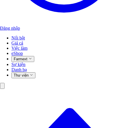
Đăng nhập
Nổi bật
Giá cả
Việc làm
eShop
Farmext
Sự kiện
Danh bạ
Thư viện