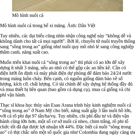
Mô hình nuôi cá
Mô hình nuôi cá trong bể xi măng. Ảnh: Dân Việt
Tuy nhiên, các đại biểu cũng nhìn nhận công nghệ này “không dễ và
không dành cho tất cả mọi người”. Bởi lẽ, chuyển từ nuôi truyền thống
sang “sông trong ao” giống như nuôi quy mô nhỏ lẻ sang công nghiệp
thâm canh, năng suất cao.
Muốn triển khai nuôi cá “sông trong ao” thì phải có ao lớn để xây
dựng ít nhất 3 máng, nếu ao nhỏ có thể gộp các ao liền kề. Cần có
điện lưới ổn định và máy phát điện dự phòng để đảm bảo 24/24 nước
trong máng luôn chảy. Bên cạnh, có nguồn giống đảm bảo về số
lượng, kích cỡ, chất lượng. Có tài chính để xây dựng hệ thống đầy đủ
và mua thiết bị liên quan (bao gồm cả dụng cụ), mua cá giống và chi
phí vận hành.
Thạc sĩ khoa học thủy sản Esau Arana trình bày kinh nghiệm nuôi cá
“sông trong ao” ở Nam Mỹ cho biết, năng suất gấp 3 lần nuôi hồ lớn,
với cá rô phi đạt 97 tấn/ha/vụ. Tuy nhiên, chi phí đầu tư và điện vận
hành cũng lớn hơn, một số cơ sở nuôi cá nheo, chim trắng, rô phi tổ
chức tốt đã đạt được lợi nhuận tới 44%. Đặc biệt cá nuôi “sông trong
ao” có thịt chắc nên một số quốc gia như Colombia đang ngày càng ưa