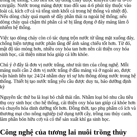
cm/giây. Nước trong máng được trao đổi sau 4-6 phút tùy thuộc vào
loài cá, kích cỡ cá và tổng sinh khối cá trong hệ thống và nhiệt độ.
Nếu dòng chảy quá mạnh sẽ đẩy phần thải ra ngoài hệ thống; nếu
dòng chảy quá chậm thì phân cá sẽ bị lắng đọng ở đáy máng làm ô
nhiễm hệ thống.
Việc tạo dòng chảy còn có tác dụng trộn nước từ tầng mặt xuống đáy,
chống hiện tượng nước phân tầng để ánh sáng chiếu tốt hơn. Từ đó,
mật độ tảo mỏng hơn, nhiều oxy hòa tan hơn nên cái thiện oxy hóa
sinh học, cải thiện nitrat hóa giúp cá lớn khỏe.
Chú ý ở đây là đơn vị nước trắng, như trái tim của công nghệ. Mỗi
máng nuôi cần 2 đơn vị nước trắng ở đầu máng và ở ngoài ao, được
vận hành liên tục 24/24 nhằm duy trì sự lưu thông dòng nước trong hệ
thống. Thiết bị tạo nước trắng yêu cầu được duy tu, bảo dưỡng định
kỳ
Nguyên tắc thứ ba là loại bỏ chất thải rắn. Nhằm loại bỏ nhu cầu tiêu
thụ oxy sinh học cho hệ thống, cải thiện oxy hòa tan giúp cá khỏe hơn
và chuyển hóa dinh dưỡng tốt hơn. Đồng thời, tạo phụ phẩm có ích và
thương mại cho nông nghiệp (sử dụng tưới cây, trồng rau thủy canh,
làm phân bón hữu cơ) và có thể sản xuất khí ga sinh học.
Công nghệ của tương lai nuôi trồng thủy