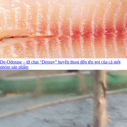
De-Odorase – từ chai “Deoray” huyền thoại đến tên gọi của cả một
nhóm sản phẩm