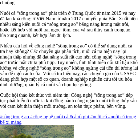
chuộng.
Nuôi cá “sông trong ao” phát triển ở Trung Quốc từ năm 2015 và nay
đã lan khá rộng; ở Việt Nam từ năm 2017 chủ yếu phía Bắc. Xuất hiện
nhiều sáng kiến nuôi cá “sông trong ao” bằng năng lượng mặt trời,
hoặc kết hợp với nuôi trai ngọc, tôm, cua và rau thủy canh trong ao,
lúa xung quanh, kết hợp làm du lịch.
Nhiều câu hỏi về công nghệ “sông trong ao” có thể sử dụng nuôi cá
tra hay không? Các chuyên gia phân tích, nuôi cá tra hiện nay lợi
nhuận thấp nhưng đã đạt năng suất rất cao nên công nghệ “sông trong
ao” trước mắt chưa phù hợp. Tuy nhiên, tình hình biến đổi khí hậu khó
lường và công nghệ “sông trong ao” không ngừng cải tiến thì tương lai
vẫn để ngỏ cánh cửa. Với cá tra hiện nay, các chuyên gia của USSEC
đang phối hợp một số cơ quan, doanh nghiệp nghiên cứu tối ưu hóa
dinh dưỡng, quản lý cá nuôi và chọn lọc giống.
Cuộc hội thảo kết thúc với niềm tin: Công nghệ “sông trong ao” tiếp
tục phát triển ở nước ta khi đồng hành cùng ngành nuôi trồng thủy sản
với cam kết thân thiện môi trường, an toàn thực phẩm, bền vững.
#sông trong ao
#công nghệ nuôi cá
#cá rô phi
#nuôi cá
#nuôi cá trong
bể xi măng