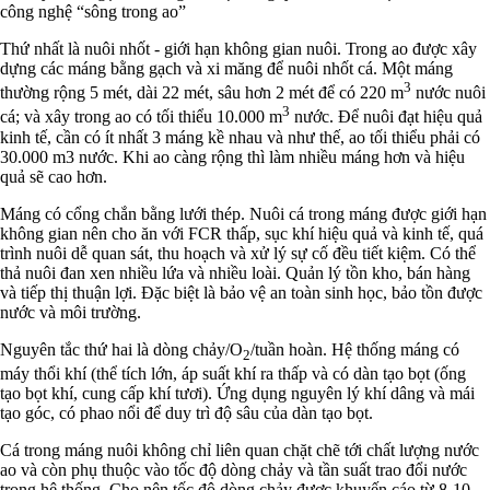
công nghệ “sông trong ao”
Thứ nhất là nuôi nhốt - giới hạn không gian nuôi. Trong ao được xây
dựng các máng bằng gạch và xi măng để nuôi nhốt cá. Một máng
3
thường rộng 5 mét, dài 22 mét, sâu hơn 2 mét để có 220 m
nước nuôi
3
cá; và xây trong ao có tối thiểu 10.000 m
nước. Để nuôi đạt hiệu quả
kinh tế, cần có ít nhất 3 máng kề nhau và như thế, ao tối thiểu phải có
30.000 m3 nước. Khi ao càng rộng thì làm nhiều máng hơn và hiệu
quả sẽ cao hơn.
Máng có cổng chắn bằng lưới thép. Nuôi cá trong máng được giới hạn
không gian nên cho ăn với FCR thấp, sục khí hiệu quả và kinh tế, quá
trình nuôi dễ quan sát, thu hoạch và xử lý sự cố đều tiết kiệm. Có thể
thả nuôi đan xen nhiều lứa và nhiều loài. Quản lý tồn kho, bán hàng
và tiếp thị thuận lợi. Đặc biệt là bảo vệ an toàn sinh học, bảo tồn được
nước và môi trường.
Nguyên tắc thứ hai là dòng chảy/O
/tuần hoàn. Hệ thống máng có
2
máy thổi khí (thể tích lớn, áp suất khí ra thấp và có dàn tạo bọt (ống
tạo bọt khí, cung cấp khí tươi). Ứng dụng nguyên lý khí dâng và mái
tạo góc, có phao nổi để duy trì độ sâu của dàn tạo bọt.
Cá trong máng nuôi không chỉ liên quan chặt chẽ tới chất lượng nước
ao và còn phụ thuộc vào tốc độ dòng chảy và tần suất trao đổi nước
trong hệ thống. Cho nên tốc độ dòng chảy được khuyến cáo từ 8-10