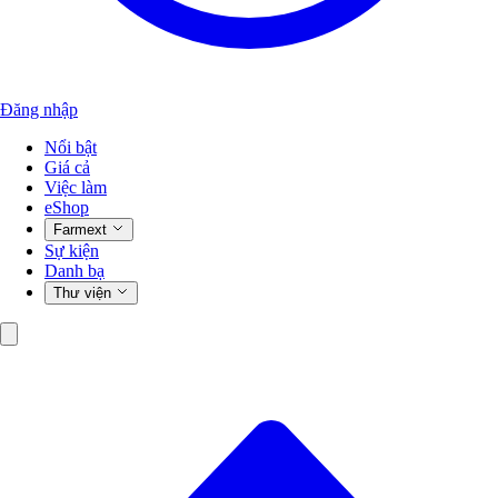
Đăng nhập
Nổi bật
Giá cả
Việc làm
eShop
Farmext
Sự kiện
Danh bạ
Thư viện