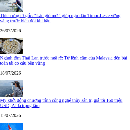
Thích ứng từ gốc: "Làn gió mới" giúp ngư dân Timor-Leste vững
vàng trước biến đổi khí hậu
26/07/2026
Ngành tôm Thái Lan trước ngã rẽ: Từ lệnh cấm của Malaysia đến bài
toán tái cơ cấu bền vững
18/07/2026
Mỹ khởi động chương trình công nghệ thủy sản trị giá tới 160 triệu
USD, AI là trọng tâm
15/07/2026