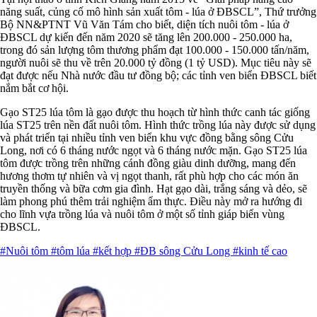
năng suất, củng cố mô hình sản xuất tôm - lúa ở ĐBSCL”, Thứ trưởng
Bộ NN&PTNT Vũ Văn Tám cho biết, diện tích nuôi tôm - lúa ở
ĐBSCL dự kiến ​​đến năm 2020 sẽ tăng lên 200.000 - 250.000 ha,
trong đó sản lượng tôm thương phẩm đạt 100.000 - 150.000 tấn/năm,
người nuôi sẽ thu về trên 20.000 tỷ đồng (1 tỷ USD). Mục tiêu này sẽ
đạt được nếu Nhà nước đầu tư đồng bộ; các tỉnh ven biển ĐBSCL biết
nắm bắt cơ hội.
Gạo ST25 lúa tôm là gạo được thu hoạch từ hình thức canh tác giống
lúa ST25 trên nền đất nuôi tôm. Hình thức trồng lúa này được sử dụng
và phát triển tại nhiều tỉnh ven biển khu vực đồng bằng sông Cửu
Long, nơi có 6 tháng nước ngọt và 6 tháng nước mặn. Gạo ST25 lúa
tôm được trồng trên những cánh đồng giàu dinh dưỡng, mang đến
hương thơm tự nhiên và vị ngọt thanh, rất phù hợp cho các món ăn
truyền thống và bữa cơm gia đình. Hạt gạo dài, trắng sáng và dẻo, sẽ
làm phong phú thêm trải nghiệm ẩm thực. Điều này mở ra hướng đi
cho lĩnh vựa trồng lúa và nuôi tôm ở một số tỉnh giáp biển vùng
ĐBSCL.
#Nuôi tôm
#tôm lúa
#kết hợp
#ĐB sông Cửu Long
#kinh tế cao