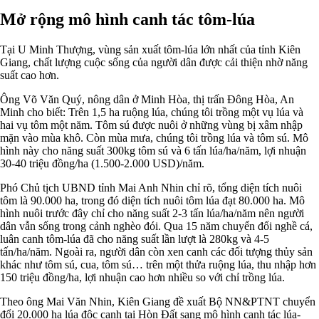
Mở rộng mô hình canh tác tôm-lúa
Tại U Minh Thượng, vùng sản xuất tôm-lúa lớn nhất của tỉnh Kiên
Giang, chất lượng cuộc sống của người dân được cải thiện nhờ năng
suất cao hơn.
Ông Võ Văn Quý, nông dân ở Minh Hòa, thị trấn Đông Hòa, An
Minh cho biết: Trên 1,5 ha ruộng lúa, chúng tôi trồng một vụ lúa và
hai vụ tôm một năm. Tôm sú được nuôi ở những vùng bị xâm nhập
mặn vào mùa khô. Còn mùa mưa, chúng tôi trồng lúa và tôm sú. Mô
hình này cho năng suất 300kg tôm sú và 6 tấn lúa/ha/năm, lợi nhuận
30-40 triệu đồng/ha (1.500-2.000 USD)/năm.
Phó Chủ tịch UBND tỉnh Mai Anh Nhin chỉ rõ, tổng diện tích nuôi
tôm là 90.000 ha, trong đó diện tích nuôi tôm lúa đạt 80.000 ha. Mô
hình nuôi trước đây chỉ cho năng suất 2-3 tấn lúa/ha/năm nên người
dân vẫn sống trong cảnh nghèo đói. Qua 15 năm chuyển đổi nghề cá,
luân canh tôm-lúa đã cho năng suất lần lượt là 280kg và 4-5
tấn/ha/năm. Ngoài ra, người dân còn xen canh các đối tượng thủy sản
khác như tôm sú, cua, tôm sú… trên một thửa ruộng lúa, thu nhập hơn
150 triệu đồng/ha, lợi nhuận cao hơn nhiều so với chỉ trồng lúa.
Theo ông Mai Văn Nhin, Kiên Giang đề xuất Bộ NN&PTNT chuyển
đổi 20.000 ha lúa độc canh tại Hòn Đất sang mô hình canh tác lúa-