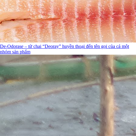
De-Odorase – từ chai “Deoray” huyền thoại đến tên gọi của cả một
nhóm sản phẩm