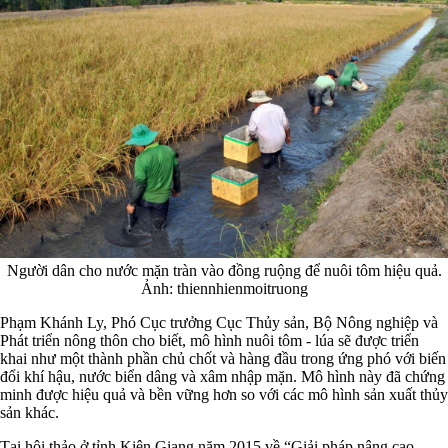
Người dân cho nước mặn tràn vào đồng ruộng để nuôi tôm hiệu quả.
Ảnh: thiennhienmoitruong
Phạm Khánh Ly, Phó Cục trưởng Cục Thủy sản, Bộ Nông nghiệp và
Phát triển nông thôn cho biết, mô hình nuôi tôm - lúa sẽ được triển
khai như một thành phần chủ chốt và hàng đầu trong ứng phó với biến
đổi khí hậu, nước biển dâng và xâm nhập mặn. Mô hình này đã chứng
minh được hiệu quả và bền vững hơn so với các mô hình sản xuất thủy
sản khác.
Tại hội thảo ở tỉnh Kiên Giang năm 2015 về “Giải pháp nâng cao