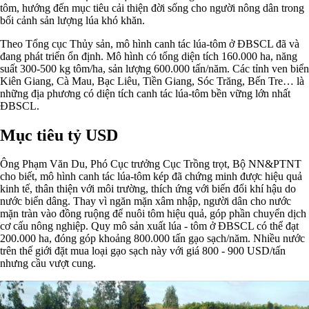
tôm, hướng đến mục tiêu cải thiện đời sống cho người nông dân trong
bối cảnh sản lượng lúa khó khăn.
Theo Tổng cục Thủy sản, mô hình canh tác lúa-tôm ở ĐBSCL đã và
đang phát triển ổn định. Mô hình có tổng diện tích 160.000 ha, năng
suất 300-500 kg tôm/ha, sản lượng 600.000 tấn/năm. Các tỉnh ven biển
Kiên Giang, Cà Mau, Bạc Liêu, Tiền Giang, Sóc Trăng, Bến Tre… là
những địa phương có diện tích canh tác lúa-tôm bền vững lớn nhất
ĐBSCL.
Mục tiêu tỷ USD
Ông Phạm Văn Du, Phó Cục trưởng Cục Trồng trọt, Bộ NN&PTNT
cho biết, mô hình canh tác lúa-tôm kép đã chứng minh được hiệu quả
kinh tế, thân thiện với môi trường, thích ứng với biến đổi khí hậu do
nước biển dâng. Thay vì ngăn mặn xâm nhập, người dân cho nước
mặn tràn vào đồng ruộng để nuôi tôm hiệu quả, góp phần chuyển dịch
cơ cấu nông nghiệp. Quy mô sản xuất lúa - tôm ở ĐBSCL có thể đạt
200.000 ha, đóng góp khoảng 800.000 tấn gạo sạch/năm. Nhiều nước
trên thế giới đặt mua loại gạo sạch này với giá 800 - 900 USD/tấn
nhưng cầu vượt cung.