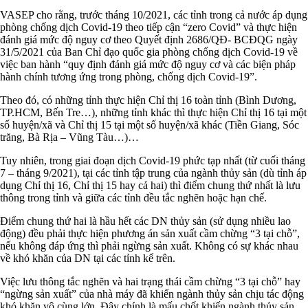
VASEP cho rằng, trước tháng 10/2021, các tỉnh trong cả nước áp dụng
phòng chống dịch Covid-19 theo tiếp cận “zero Covid” và thực hiện
đánh giá mức độ nguy cơ theo Quyết định 2686/QĐ- BCĐQG ngày
31/5/2021 của Ban Chỉ đạo quốc gia phòng chống dịch Covid-19 về
việc ban hành “quy định đánh giá mức độ nguy cơ và các biện pháp
hành chính tương ứng trong phòng, chống dịch Covid-19”.
Theo đó, có những tỉnh thực hiện Chỉ thị 16 toàn tỉnh (Bình Dương,
TP.HCM, Bến Tre…), những tỉnh khác thì thực hiện Chỉ thị 16 tại một
số huyện/xã và Chỉ thị 15 tại một số huyện/xã khác (Tiền Giang, Sóc
trăng, Bà Rịa – Vũng Tàu…)…
Tuy nhiên, trong giai đoạn dịch Covid-19 phức tạp nhất (từ cuối tháng
7 – tháng 9/2021), tại các tỉnh tập trung của ngành thủy sản (dù tỉnh áp
dụng Chỉ thị 16, Chỉ thị 15 hay cả hai) thì điểm chung thứ nhất là lưu
thông trong tỉnh và giữa các tỉnh đều tắc nghẽn hoặc hạn chế.
Điểm chung thứ hai là hầu hết các DN thủy sản (sử dụng nhiều lao
động) đều phải thực hiện phương án sản xuất cầm chừng “3 tại chỗ”,
nếu không đáp ứng thì phải ngừng sản xuất. Không có sự khác nhau
về khó khăn của DN tại các tỉnh kể trên.
Việc lưu thông tắc nghẽn và hai trạng thái cầm chừng “3 tại chỗ” hay
“ngừng sản xuất” của nhà máy đã khiến ngành thủy sản chịu tác động
khó khăn vô cùng lớn. Đây chính là mấu chốt khiến ngành thủy sản