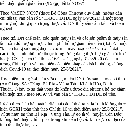
tiền điện, giảm giá điện đợt 5 (gọi tắt là NQ97)
Theo VASEP, NQ97 (được Bộ Công Thương quy định, hướng dẫn
chi tiết tại văn bản số 5411/BCT-ĐTĐL ngày 6/9/2021) là một trong
những nội dung quan trọng được các DN thủy sản cảm kích và hoan
nghênh.
Theo đó, DN chế biến, bảo quản thủy sản và các sản phầm từ thủy sản
là nhóm đối tượng được Chính phủ hỗ trợ giảm tiền điện (đợt 5), thuộc
“khách hàng sử dụng điện là các nhà máy hoặc cơ sở sản xuất đặt tại
các tỉnh, thành phố trực thuộc trung ương đang thực hiện giãn cách xã
hội (GCXH) theo Chỉ thị số 16/CT-TTg ngày 31/3/2020 của Thủ
tướng Chính phủ về thực hiện các biện pháp cấp bách phòng, chống
dịch Covid-19 tại thời điểm ngày 25/8/2021”.
Tuy nhiên, trong 3-4 tuần vừa qua, nhiều DN thủy sản tại một số tỉnh
(An Giang, Sóc Trăng, Bà Rịa - Vũng Tàu, Khánh Hòa, Bình
Thuận…) bày tỏ sự thất vọng do không được địa phương hỗ trợ giảm
tiền điện đợt 5 theo NQ97 và văn bản 5411/BCT-ĐTĐL kể trên.
Lý do được hầu hết ngành điện tại các tỉnh đưa ra là “tỉnh không thực
hiện GCXH toàn tỉnh theo Chỉ thị 16 tại thời điểm ngày 25/8/2021”.
Ví dụ như, tại tỉnh Bà Rịa - Vũng Tàu, lý do là vì “huyện Côn Đảo”
không thực hiện Chỉ thị 16, trong khi toàn bộ các khu vực còn lại của
tỉnh đều thực hiện…