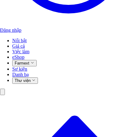
Đăng nhập
Nổi bật
Giá cả
Việc làm
eShop
Farmext
Sự kiện
Danh bạ
Thư viện