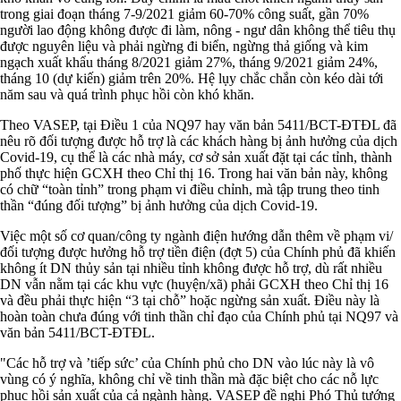
trong giai đoạn tháng 7-9/2021 giảm 60-70% công suất, gần 70%
người lao động không được đi làm, nông - ngư dân không thể tiêu thụ
được nguyên liệu và phải ngừng đi biển, ngừng thả giống và kim
ngạch xuất khẩu tháng 8/2021 giảm 27%, tháng 9/2021 giảm 24%,
tháng 10 (dự kiến) giảm trên 20%. Hệ lụy chắc chắn còn kéo dài tới
năm sau và quá trình phục hồi còn khó khăn.
Theo VASEP, tại Điều 1 của NQ97 hay văn bản 5411/BCT-ĐTĐL đã
nêu rõ đối tượng được hỗ trợ là các khách hàng bị ảnh hưởng của dịch
Covid-19, cụ thể là các nhà máy, cơ sở sản xuất đặt tại các tỉnh, thành
phố thực hiện GCXH theo Chỉ thị 16. Trong hai văn bản này, không
có chữ “toàn tỉnh” trong phạm vi điều chỉnh, mà tập trung theo tinh
thần “đúng đối tượng” bị ảnh hưởng của dịch Covid-19.
Việc một số cơ quan/công ty ngành điện hướng dẫn thêm về phạm vi/
đối tượng được hưởng hỗ trợ tiền điện (đợt 5) của Chính phủ đã khiến
không ít DN thủy sản tại nhiều tỉnh không được hỗ trợ, dù rất nhiều
DN vẫn nằm tại các khu vực (huyện/xã) phải GCXH theo Chỉ thị 16
và đều phải thực hiện “3 tại chỗ” hoặc ngừng sản xuất. Điều này là
hoàn toàn chưa đúng với tinh thần chỉ đạo của Chính phủ tại NQ97 và
văn bản 5411/BCT-ĐTĐL.
"Các hỗ trợ và ’tiếp sức’ của Chính phủ cho DN vào lúc này là vô
vùng có ý nghĩa, không chỉ về tinh thần mà đặc biệt cho các nỗ lực
phục hồi sản xuất của cả ngành hàng. VASEP đề nghị Phó Thủ tướng