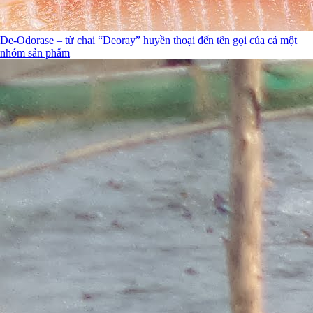
De-Odorase – từ chai “Deoray” huyền thoại đến tên gọi của cả một
nhóm sản phẩm