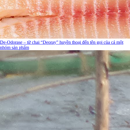
De-Odorase – từ chai “Deoray” huyền thoại đến tên gọi của cả một
nhóm sản phẩm