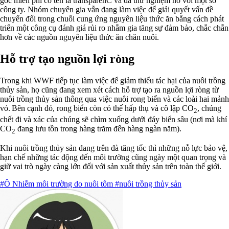
gốc miễn phí có tên là transparenC và đã thử nghiệm nó với một số
công ty. Nhóm chuyên gia vẫn đang làm việc để giải quyết vấn đề
chuyển đổi trong chuỗi cung ứng nguyên liệu thức ăn bằng cách phát
triển một công cụ đánh giá rủi ro nhằm gia tăng sự đảm bảo, chắc chắn
hơn về các nguồn nguyên liệu thức ăn chăn nuôi.
Hỗ trợ tạo nguồn lợi ròng
Trong khi WWF tiếp tục làm việc để giảm thiểu tác hại của nuôi trồng
thủy sản, họ cũng đang xem xét cách hỗ trợ tạo ra nguồn lợi ròng từ
nuôi trồng thủy sản thông qua việc nuôi rong biển và các loài hai mảnh
vỏ. Bên cạnh đó, rong biển còn có thế hấp thụ và cô lập CO
, chúng
2
chết đi và xác của chúng sẽ chìm xuống dưới đáy biển sâu (nơi mà khí
CO
đang lưu tồn trong hàng trăm đến hàng ngàn năm).
2
Khi nuôi trồng thủy sản đang trên đà tăng tốc thì những nỗ lực bảo vệ,
hạn chế những tác động đến môi trường cũng ngày một quan trọng và
giữ vai trò ngày càng lớn đối với sản xuất thủy sản trên toàn thế giới.
#Ô Nhiễm môi trường do nuôi tôm
#nuôi trồng thủy sản