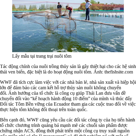
Lấy mẫu tại trang trại nuôi tôm
Tác động chính của nuôi trồng thủy sản là gây thiệt hại cho các hệ sinh
thái ven biển, đặc biệt là do hoạt động nuôi tôm. Ảnh: thefishsite.com
WWF đã tích cực làm việc với các nhà bán lẻ, nhà sản xuất và hiệp hội
lớn để đảm bảo các cam kết hỗ trợ thủy sản nuôi không chuyển
đổi. Ảnh hưởng của tổ chức là công cụ giúp Thái Lan đưa vấn đề
chuyển đổi vào “kế hoạch hành động 10 điểm” của mình và thúc đẩy
Đối tác Tôm Bền vững của Ecuador tham gia các cuộc trao đổi về việc
thực hiện tôm không đối thoại trên toàn quốc.
Bên cạnh đó, WWF cũng yêu cầu các đối tác công ty của họ tiến hành
tổ chức chương trình quảng bá mạnh mẽ các chuỗi sản phẩm được
chứng nhận ACS, đồng thời phát triển một công cụ truy xuất nguồn