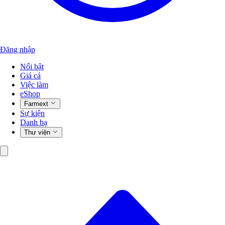
Đăng nhập
Nổi bật
Giá cả
Việc làm
eShop
Farmext
Sự kiện
Danh bạ
Thư viện