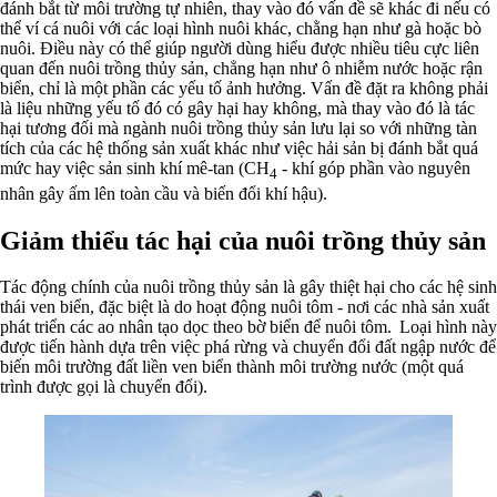
đánh bắt từ môi trường tự nhiên, thay vào đó vấn đề sẽ khác đi nếu có
thể ví cá nuôi với các loại hình nuôi khác, chằng hạn như gà hoặc bò
nuôi. Điều này có thể giúp người dùng hiểu được nhiều tiêu cực liên
quan đến nuôi trồng thủy sản, chẳng hạn như ô nhiễm nước hoặc rận
biển, chỉ là một phần các yếu tố ảnh hưởng. Vấn đề đặt ra không phải
là liệu những yếu tố đó có gây hại hay không, mà thay vào đó là tác
hại tương đối mà ngành nuôi trồng thủy sản lưu lại so với những tàn
tích của các hệ thống sản xuất khác như việc hải sản bị đánh bắt quá
mức hay việc sản sinh khí mê-tan (CH
- khí góp phần vào nguyên
4
nhân gây ấm lên toàn cầu và biến đổi khí hậu).
Giảm thiểu tác hại của nuôi trồng thủy sản
Tác động chính của nuôi trồng thủy sản là gây thiệt hại cho các hệ sinh
thái ven biển, đặc biệt là do hoạt động nuôi tôm - nơi các nhà sản xuất
phát triển các ao nhân tạo dọc theo bờ biển để nuôi tôm. Loại hình này
được tiến hành dựa trên việc phá rừng và chuyển đổi đất ngập nước để
biến môi trường đất liền ven biển thành môi trường nước (một quá
trình được gọi là chuyển đổi).