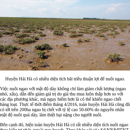
Huyện Hải Hà có nhiều diện tích bãi triều thuận lợi để nuôi ngao.
Việc nuôi ngao với mật độ dày không chỉ làm giảm chất lượng (ngao
nhỏ, xấu), dẫn đến giảm giá trị do giá thu mua luôn thấp hơn so với
các địa phương khác, mà nguy hiểm hơn là có thể khiến ngao chết
hàng loạt. Thực tế thời điểm tháng 4/2016, toàn huyện Hải Hà cũng đã
có tới trên 200ha ngao bị chết với tỷ lệ cao 50-60% do nguyên nhân
mật độ nuôi quá dày, làm thiệt hại nặng cho người nuôi.
Bên cạnh đó, hiện toàn huyện Hải Hà có rất nhiều diện tích nuôi ngao
theo kiểu tự phát, ngoài quy hoạch. Theo khảo sát của Sở NN&PTNT