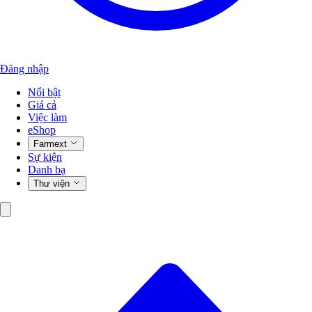
Đăng nhập
Nổi bật
Giá cả
Việc làm
eShop
Farmext
Sự kiện
Danh bạ
Thư viện