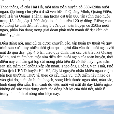
Theo thống kê của Hải Hà, mỗi năm toàn huyện có 350-420ha nuôi
ngao, tập trung chủ yếu ở 4 xã ven biển là Quảng Minh, Quảng Điền,
Phú Hải và Quảng Thắng; sản lượng đạt trên 800 tấn (tính theo nuôi
trong 18 tháng đạt 1.200 tấn); doanh thu trên 120 tỷ đồng. Riêng con
số thống kê tính đến hết tháng 5 vừa qua, toàn huyện có 350ha nuôi
ngao, phần lớn đang trong giai đoạn phát triển mạnh để đạt kích cỡ
thương phẩm.
Điều đáng nói, mặc dù đã được khuyến cáo, tập huấn kỹ thuật về quy
trình sản xuất, tuy nhiên thời gian qua người dân vẫn thả nuôi ngao với
mật độ quá dầy, gấp 4-6 lần theo quy định. Tại các bãi triều xã Quảng
Minh, nơi chiếm hơn một nửa diện tích nuôi ngao của toàn huyện, thời
điểm này chỉ cần gạt lớp cát mỏng phía trên đã có thể thấy ngao nằm
san sát, thậm chí chồng xếp lên nhau. Theo ông Hoàng Văn Thái, Phó
Chủ tịch UBND huyện Hải Hà, đây là nguyên nhân khiến ngao chậm
lớn hơn thường. Thực tế, theo cơ cấu mùa vụ, thời điểm này ngao đã
vào giai đoạn chuẩn bị thu hoạch, song kích thước ngao nhỏ, màu sắc,
hình dáng đều xấu. Bên cạnh đó việc nuôi với mật độ dày khiến ngao
không đủ sức chịu đựng dưới tác động bất lợi của thời tiết, nhất là
trong tình hình oi nóng như hiện nay.