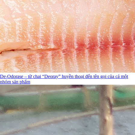
De-Odorase – từ chai “Deoray” huyền thoại đến tên gọi của cả một
nhóm sản phẩm