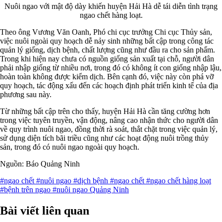
Nuôi ngao với mật độ dày khiến huyện Hải Hà dễ tái diễn tình trạng
ngao chết hàng loạt.
Theo ông Vương Văn Oanh, Phó chi cục trưởng Chi cục Thủy sản,
việc nuôi ngoài quy hoạch dễ nảy sinh những bất cập trong công tác
quản lý giống, dịch bệnh, chất lượng cũng như đầu ra cho sản phẩm.
Trong khi hiện nay chưa có nguồn giống sản xuất tại chỗ, người dân
phải nhập giống từ nhiều nơi, trong đó có không ít con giống nhập lậu,
hoàn toàn không được kiểm dịch. Bên cạnh đó, việc này còn phá vỡ
quy hoạch, tác động xấu đến các hoạch định phát triển kinh tế của địa
phương sau này.
Từ những bất cập trên cho thấy, huyện Hải Hà cần tăng cường hơn
trong việc tuyên truyền, vận động, nâng cao nhận thức cho người dân
về quy trình nuôi ngao, đồng thời rà soát, thắt chặt trong việc quản lý,
sử dụng diện tích bãi triều cũng như các hoạt động nuôi trồng thủy
sản, trong đó có nuôi ngao ngoài quy hoạch.
Nguồn: Báo Quảng Ninh
#ngao chết
#nuôi ngao
#dịch bệnh
#ngao chết
#ngao chết hàng loạt
#bệnh trên ngao
#nuôi ngao Quảng Ninh
Bài viết liên quan