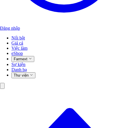
Đăng nhập
Nổi bật
Giá cả
Việc làm
eShop
Farmext
Sự kiện
Danh bạ
Thư viện