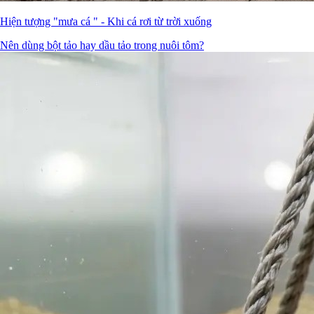
Hiện tượng "mưa cá " - Khi cá rơi từ trời xuống
Nên dùng bột tảo hay dầu tảo trong nuôi tôm?