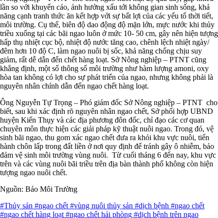
lần so với khuyến cáo, ảnh hưởng xấu tới không gian sinh sống, khả
năng cạnh tranh thức ăn kết hợp với sự bất lợi của các yếu tố thời tiết,
môi trường. Cụ thể, biên độ dao động độ mặn lớn, mực nước khi thủy
triều xuống tại các bãi ngao luôn ở mức 10- 50 cm, gây nên hiện tượng
hấp thụ nhiệt cục bộ, nhiệt độ nước tăng cao, chênh lệch nhiệt ngày/
đêm hơn 10 độ C, làm ngao nuôi bị sốc, khả năng chống chịu suy
giảm, rất dễ dẫn đến chết hàng loạt. Sở Nông nghiệp – PTNT cũng
khẳng định, một số thông số môi trường như hàm lượng amoni, oxy
hòa tan không có lợi cho sự phát triển của ngao, nhưng không phải là
nguyên nhân chính dẫn đến ngao chết hàng loạt.
Ông Nguyễn Tự Trọng – Phó giám đốc Sở Nông nghiệp – PTNT cho
biết, sau khi xác định rõ nguyên nhân ngao chết, Sở phối hợp UBND
huyện Kiến Thụy và các địa phương đôn đốc, chỉ đạo các cơ quan
chuyên môn thực hiện các giải pháp kỹ thuật nuôi ngao. Trong đó, vệ
sinh bãi ngao, thu gom xác ngao chết đưa ra khỏi khu vực nuôi, tiến
hành chôn lấp trong đất liền ở nơi quy định để tránh gây ô nhiễm, bảo
đảm vệ sinh môi trường vùng nuôi. Từ cuối tháng 6 đến nay, khu vực
trên và các vùng nuôi bãi triều trên địa bàn thành phố không còn hiện
tượng ngao nuôi chết.
Nguồn: Báo Môi Trường
#Thủy sản
#ngao chết
#vùng nuôi thủy sản
#dịch bệnh
#ngao chết
#ngao chết hàng loạt
#ngao chết hải phòng
#dịch bệnh trên ngao