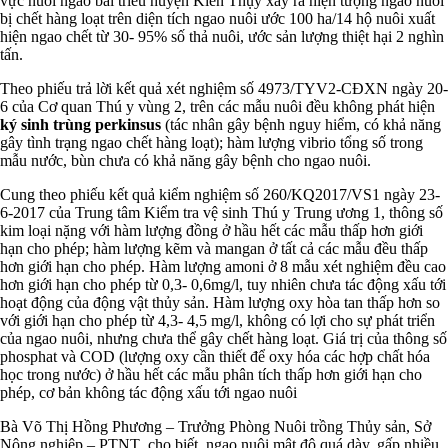
vực nuôi ngao bãi triều huyện Kiến Thụy xảy ra hiện tượng ngao nuôi
bị chết hàng loạt trên diện tích ngao nuôi ước 100 ha/14 hộ nuôi xuất
hiện ngao chết từ 30- 95% số thả nuôi, ước sản lượng thiệt hại 2 nghìn
tấn.
Theo phiếu trả lời kết quả xét nghiệm số 4973/TYV2-CĐXN ngày 20-
6 của Cơ quan Thú y vùng 2, trên các mẫu nuôi đều không phát hiện
ký sinh trùng perkinsus
(tác nhân gây bệnh nguy hiểm, có khả năng
gây tình trạng ngao chết hàng loạt); hàm lượng vibrio tổng số trong
mẫu nước, bùn chưa có khả năng gây bệnh cho ngao nuôi.
Cung theo phiếu kết quả kiểm nghiệm số 260/KQ2017/VS1 ngày 23-
6-2017 của Trung tâm Kiểm tra vệ sinh Thú y Trung ương 1, thông số
kim loại nặng với hàm lượng đồng ở hầu hết các mẫu thấp hơn giới
hạn cho phép; hàm lượng kẽm và mangan ở tất cả các mẫu đều thấp
hơn giới hạn cho phép. Hàm lượng amoni ở 8 mẫu xét nghiệm đều cao
hơn giới hạn cho phép từ 0,3- 0,6mg/l, tuy nhiên chưa tác động xấu tới
hoạt động của động vật thủy sản. Hàm lượng oxy hòa tan thấp hơn so
với giới hạn cho phép từ 4,3- 4,5 mg/l, không có lợi cho sự phát triển
của ngao nuôi, nhưng chưa thể gây chết hàng loạt. Giá trị của thông số
phosphat và COD (lượng oxy cần thiết để oxy hóa các hợp chất hóa
học trong nước) ở hầu hết các mẫu phân tích thấp hơn giới hạn cho
phép, cơ bản không tác động xấu tới ngao nuôi
Bà Võ Thị Hồng Phương – Trưởng Phòng Nuôi trồng Thủy sản, Sở
Nông nghiệp – PTNT cho biết, ngao nuôi mật độ quá dày, gấp nhiều