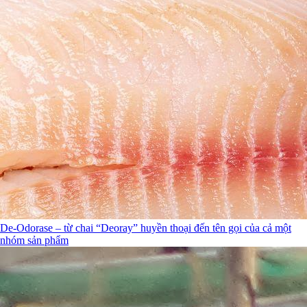
De-Odorase – từ chai “Deoray” huyền thoại đến tên gọi của cả một
nhóm sản phẩm