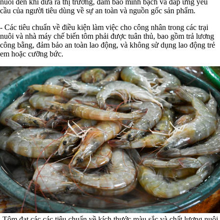
nuôi đến khi đưa ra thị trường, đảm bảo minh bạch và đáp ứng yêu
cầu của người tiêu dùng về sự an toàn và nguồn gốc sản phẩm.
- Các tiêu chuẩn về điều kiện làm việc cho công nhân trong các trại
nuôi và nhà máy chế biến tôm phải được tuân thủ, bao gồm trả lương
công bằng, đảm bảo an toàn lao động, và không sử dụng lao động trẻ
em hoặc cưỡng bức.
Tôm đạt các các tiêu chuẩn về kích thước màu sắc và chất lượng nuôi