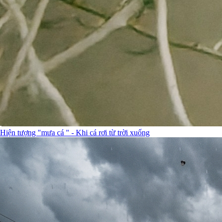
Hiện tượng "mưa cá " - Khi cá rơi từ trời xuống