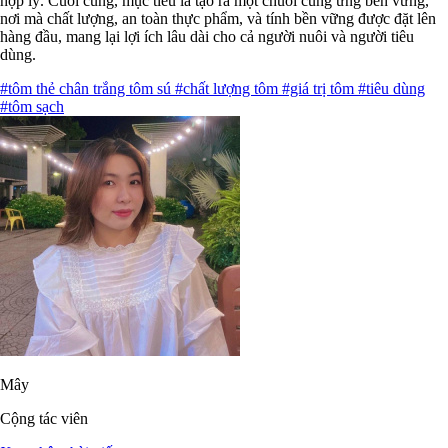
hợp lý. Cuối cùng, mục tiêu là tạo ra một chuỗi cung ứng bền vững,
nơi mà chất lượng, an toàn thực phẩm, và tính bền vững được đặt lên
hàng đầu, mang lại lợi ích lâu dài cho cả người nuôi và người tiêu
dùng.
#tôm thẻ chân trắng tôm sú
#chất lượng tôm
#giá trị tôm
#tiêu dùng
#tôm sạch
Mây
Cộng tác viên