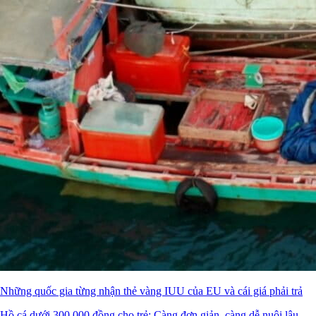
Những quốc gia từng nhận thẻ vàng IUU của EU và cái giá phải trả
Hồ cá dưới 300.000 đồng cho trẻ: Càng đơn giản, càng dễ nuôi lâu