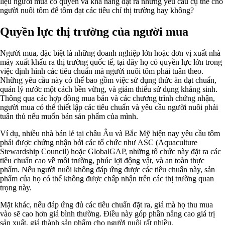
liệu người mua có quyền và khả năng đặt ra những yêu cầu cụ thể cho
người nuôi tôm để tôm đạt các tiêu chí thị trường hay không?
Quyền lực thị trường của người mua
Người mua, đặc biệt là những doanh nghiệp lớn hoặc đơn vị xuất nhà
máy xuất khẩu ra thị trường quốc tế, tại đây họ có quyền lực lớn trong
việc định hình các tiêu chuẩn mà người nuôi tôm phải tuân theo.
Những yêu cầu này có thể bao gồm việc sử dụng thức ăn đạt chuẩn,
quản lý nước một cách bền vững, và giảm thiểu sử dụng kháng sinh.
Thông qua các hợp đồng mua bán và các chương trình chứng nhận,
người mua có thể thiết lập các tiêu chuẩn và yêu cầu người nuôi phải
tuân thủ nếu muốn bán sản phẩm của mình.
Ví dụ, nhiều nhà bán lẻ tại châu Âu và Bắc Mỹ hiện nay yêu cầu tôm
phải được chứng nhận bởi các tổ chức như ASC (Aquaculture
Stewardship Council) hoặc GlobalGAP, những tổ chức này đặt ra các
tiêu chuẩn cao về môi trường, phúc lợi động vật, và an toàn thực
phẩm. Nếu người nuôi không đáp ứng được các tiêu chuẩn này, sản
phẩm của họ có thể không được chấp nhận trên các thị trường quan
trọng này.
Mặt khác, nếu đáp ứng đủ các tiêu chuẩn đặt ra, giá mà họ thu mua
vào sẽ cao hơn giá bình thường. Điều này góp phần nâng cao giá trị
sản xuất, giá thành sản phẩm cho người nuôi rất nhiều.