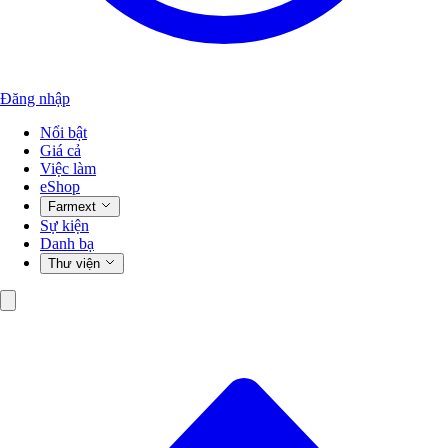
Đăng nhập
Nổi bật
Giá cả
Việc làm
eShop
Farmext
Sự kiện
Danh bạ
Thư viện