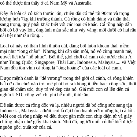
có thể được tìm thấy ở cả Nam Mỹ và Australia.
Đây là loài cá có kích thước lớn, chiều dài có thể tới 90cm và trọng
lượng hơn 7kg khi trưởng thành. Cá rồng có hình dáng và thần thái
sang trọng, quý phái khác biệt với các loại cá khác. Cá rồng hấp dẫn
bởi có bộ vảy lớn, óng ánh màu sắc như vảy vàng; môi dưới có hai râu
dài hệt như râu rồng...
Loại cá này có thân hình thuôn dài, dáng bơi luôn khoan thai, mềm
mại như “long chầu”. Nhưng khi cần săn mồi, nó vô cùng mạnh mẽ,
quyết liệt tựa “hổ phục”. Bởi thế, giới chơi cá cảnh các nước châu Á
như Trung Quốc, Singapore, Thái Lan, Indonesia, Malaysia,... và Việt
Nam đều tôn vinh cá rồng là “ông hoàng” của các loài cá cảnh.
Được mệnh danh là “đế vương” trong thế giới cá cảnh, cá rồng khiến
bất cứ dân chơi nào trót mê phải bỏ ra không ít tiền bạc, công sức, thời
gian để chăm sóc, duy trì vẻ đẹp của nó. Giá mỗi con cá lên đến cả
nghìn USD, cộng với chi phí bể nuôi, thức ăn,...
Để săn được cá rồng độc và lạ, nhiều người đã bỏ công sức sang tận
Indonesia, Malaysia - được coi là đại bản doanh với những trại cá lớn.
Mỗi con cá rồng nhập về đều được gắn một con chip điện tử và giấy
chứng nhận như giấy khai sinh. Nhờ đó, người nuôi có thể biết được
nguồn gốc, xuất xứ của cá.