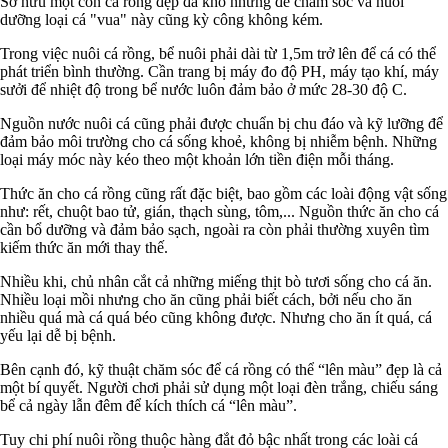
Sở hữu một con cá rồng đẹp đã khó nhưng để chăm sóc và nuôi
dưỡng loại cá "vua" này cũng kỳ công không kém.
Trong việc nuôi cá rồng, bể nuôi phải dài từ 1,5m trở lên để cá có thể
phát triển bình thường. Cần trang bị máy đo độ PH, máy tạo khí, máy
sưởi để nhiệt độ trong bể nước luôn đảm bảo ở mức 28-30 độ C.
Nguồn nước nuôi cá cũng phải được chuẩn bị chu đáo và kỹ lưỡng để
đảm bảo môi trường cho cá sống khoẻ, không bị nhiễm bệnh. Những
loại máy móc này kéo theo một khoản lớn tiền điện mỗi tháng.
Thức ăn cho cá rồng cũng rất đặc biệt, bao gồm các loài động vật sống
như: rết, chuột bao tử, gián, thạch sùng, tôm,... Nguồn thức ăn cho cá
cần bổ dưỡng và đảm bảo sạch, ngoài ra còn phải thường xuyên tìm
kiếm thức ăn mới thay thế.
Nhiều khi, chủ nhân cắt cả những miếng thịt bò tươi sống cho cá ăn.
Nhiều loại mồi nhưng cho ăn cũng phải biết cách, bởi nếu cho ăn
nhiều quá mà cá quá béo cũng không được. Nhưng cho ăn ít quá, cá
yếu lại dễ bị bệnh.
Bên cạnh đó, kỹ thuật chăm sóc để cá rồng có thể “lên màu” đẹp là cả
một bí quyết. Người chơi phải sử dụng một loại đèn trắng, chiếu sáng
bể cả ngày lẫn đêm để kích thích cá “lên màu”.
Tuy chi phí nuôi rồng thuộc hàng đắt đỏ bậc nhất trong các loài cá