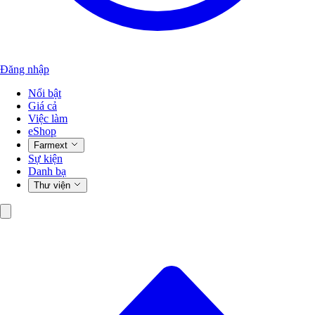
Đăng nhập
Nổi bật
Giá cả
Việc làm
eShop
Farmext
Sự kiện
Danh bạ
Thư viện