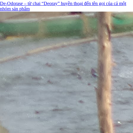
De-Odorase – từ chai “Deoray” huyền thoại đến tên gọi của cả một
nhóm sản phẩm