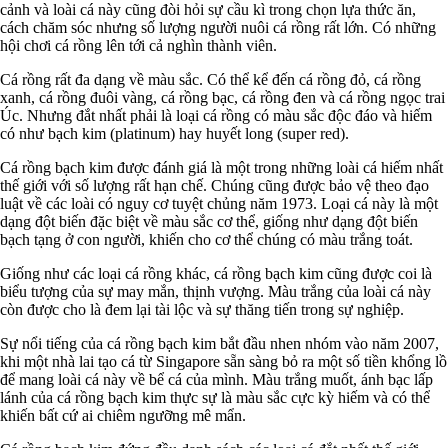
cảnh và loài cá này cũng đòi hỏi sự cầu kì trong chọn lựa thức ăn,
cách chăm sóc nhưng số lượng người nuôi cá rồng rất lớn. Có những
hội chơi cá rồng lên tới cả nghìn thành viên.
Cá rồng rất đa dạng về màu sắc. Có thể kể đến cá rồng đỏ, cá rồng
xanh, cá rồng đuôi vàng, cá rồng bạc, cá rồng đen và cá rồng ngọc trai
Úc. Nhưng đắt nhất phải là loại cá rồng có màu sắc độc đáo và hiếm
có như bạch kim (platinum) hay huyết long (super red).
Cá rồng bạch kim được đánh giá là một trong những loài cá hiếm nhất
thế giới với số lượng rất hạn chế. Chúng cũng được bảo vệ theo đạo
luật về các loài có nguy cơ tuyệt chủng năm 1973. Loại cá này là một
dạng đột biến đặc biệt về màu sắc cơ thể, giống như dạng đột biến
bạch tạng ở con người, khiến cho cơ thể chúng có màu trắng toát.
Giống như các loại cá rồng khác, cá rồng bạch kim cũng được coi là
biểu tượng của sự may mắn, thịnh vượng. Màu trắng của loài cá này
còn được cho là đem lại tài lộc và sự thăng tiến trong sự nghiệp.
Sự nổi tiếng của cá rồng bạch kim bắt đầu nhen nhóm vào năm 2007,
khi một nhà lai tạo cá từ Singapore sẵn sàng bỏ ra một số tiền khổng lồ
để mang loài cá này về bể cá của mình. Màu trắng muốt, ánh bạc lấp
lánh của cá rồng bạch kim thực sự là màu sắc cực kỳ hiếm và có thể
khiến bất cứ ai chiêm ngưỡng mê mẩn.