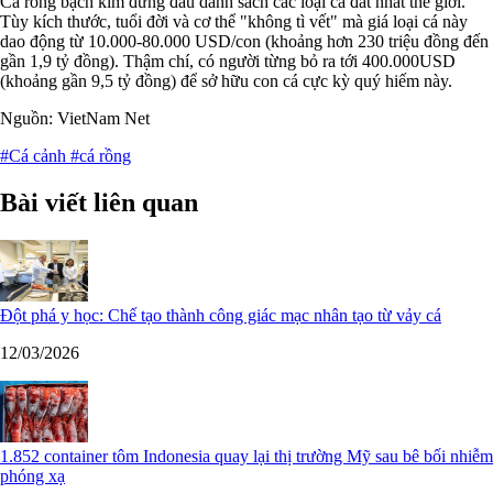
Cá rồng bạch kim đứng đầu danh sách các loại cá đắt nhất thế giới.
Tùy kích thước, tuổi đời và cơ thể "không tì vết" mà giá loại cá này
dao động từ 10.000-80.000 USD/con (khoảng hơn 230 triệu đồng đến
gần 1,9 tỷ đồng). Thậm chí, có người từng bỏ ra tới 400.000USD
(khoảng gần 9,5 tỷ đồng) để sở hữu con cá cực kỳ quý hiếm này.
Nguồn: VietNam Net
#Cá cảnh
#cá rồng
Bài viết liên quan
Đột phá y học: Chế tạo thành công giác mạc nhân tạo từ vảy cá
12/03/2026
1.852 container tôm Indonesia quay lại thị trường Mỹ sau bê bối nhiễm
phóng xạ