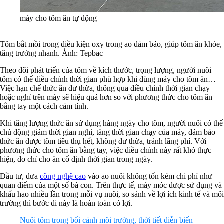
máy cho tôm ăn tự động
Tôm bắt mồi trong điều kiện oxy trong ao đảm bảo, giúp tôm ăn khỏe,
tăng trưởng nhanh. Ảnh: Tepbac
Theo dõi phát triển của tôm về kích thước, trọng lượng, người nuôi
tôm có thể điều chỉnh thời gian phù hợp khi dùng máy cho tôm ăn…
Việc hạn chế thức ăn dư thừa, thông qua điều chỉnh thời gian chạy
hoặc nghỉ trên máy sẽ hiệu quả hơn so với phương thức cho tôm ăn
bằng tay một cách cảm tính.
Khi tăng lượng thức ăn sử dụng hàng ngày cho tôm, người nuôi có thể
chủ động giảm thời gian nghỉ, tăng thời gian chạy của máy, đảm bảo
thức ăn được tôm tiêu thụ hết, không dư thừa, tránh lãng phí. Với
phương thức cho tôm ăn bằng tay, việc điều chỉnh này rất khó thực
hiện, do chỉ cho ăn cố định thời gian trong ngày.
Đầu tư, đưa
công nghệ cao
vào ao nuôi không tốn kém chi phí như
quan điểm của một số bà con. Trên thực tế, máy móc được sử dụng và
khấu hao nhiều lần trong mỗi vụ nuôi, so sánh về lợi ích kinh tế và môi
trường thì bước đi này là hoàn toàn có lợi.
Nuôi tôm trong bối cảnh môi trường, thời tiết diễn biến