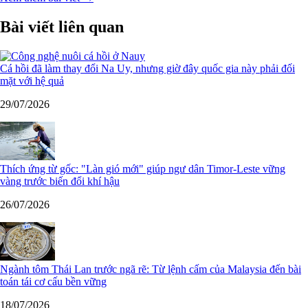
Bài viết liên quan
Cá hồi đã làm thay đổi Na Uy, nhưng giờ đây quốc gia này phải đối
mặt với hệ quả
29/07/2026
Thích ứng từ gốc: "Làn gió mới" giúp ngư dân Timor-Leste vững
vàng trước biến đổi khí hậu
26/07/2026
Ngành tôm Thái Lan trước ngã rẽ: Từ lệnh cấm của Malaysia đến bài
toán tái cơ cấu bền vững
18/07/2026