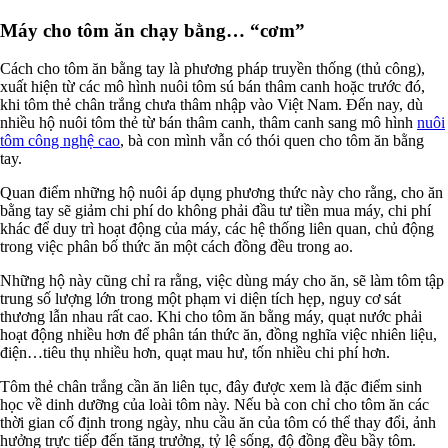
Máy cho tôm ăn chạy bằng… “cơm”
Cách cho tôm ăn bằng tay là phương pháp truyền thống (thủ công),
xuất hiện từ các mô hình nuôi tôm sú bán thâm canh hoặc trước đó,
khi tôm thẻ chân trắng chưa thâm nhập vào Việt Nam. Đến nay, dù
nhiều hộ nuôi tôm thẻ từ bán thâm canh, thâm canh sang mô hình
nuôi
tôm công nghệ cao
, bà con mình vẫn có thói quen cho tôm ăn bằng
tay.
Quan điểm những hộ nuôi áp dụng phương thức này cho rằng, cho ăn
bằng tay sẽ giảm chi phí do không phải đầu tư tiền mua máy, chi phí
khác để duy trì hoạt động của máy, các hệ thống liên quan, chủ động
trong việc phân bố thức ăn một cách đồng đều trong ao.
Những hộ này cũng chỉ ra rằng, việc dùng máy cho ăn, sẽ làm tôm tập
trung số lượng lớn trong một phạm vi diện tích hẹp, nguy cơ sát
thương lẫn nhau rất cao. Khi cho tôm ăn bằng máy, quạt nước phải
hoạt động nhiều hơn để phân tán thức ăn, đồng nghĩa việc nhiên liệu,
điện…tiêu thụ nhiều hơn, quạt mau hư, tốn nhiều chi phí hơn.
Tôm thẻ chân trắng cần ăn liên tục, đây được xem là đặc điểm sinh
học về dinh dưỡng của loài tôm này. Nếu bà con chỉ cho tôm ăn các
thời gian cố định trong ngày, nhu cầu ăn của tôm có thể thay đổi, ảnh
hưởng trực tiếp đến tăng trưởng, tỷ lệ sống, độ đồng đều bầy tôm.