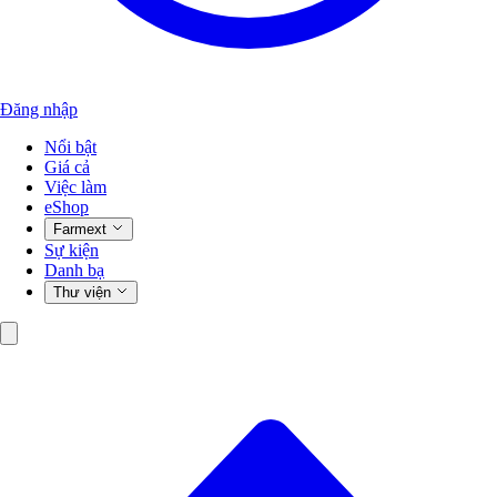
Đăng nhập
Nổi bật
Giá cả
Việc làm
eShop
Farmext
Sự kiện
Danh bạ
Thư viện