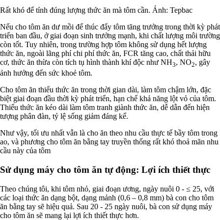
Rất khó để tính đúng lượng thức ăn mà tôm cần. Ảnh: Tepbac
Nếu cho tôm ăn dư mồi để thúc đẩy tôm tăng trưởng trong thời kỳ phát
triển ban đầu, ở giai đoạn sinh trưởng mạnh, khi chất lượng môi trường
còn tốt. Tuy nhiên, trong trường hợp tôm không sử dụng hết lượng
thức ăn, ngoài lãng phí chi phí thức ăn, FCR tăng cao, chất thải hữu
cơ, thức ăn thừa còn tích tụ hình thành khí độc như NH
, NO
, gây
3
2
ảnh hưởng đến sức khoẻ tôm.
Cho tôm ăn thiếu thức ăn trong thời gian dài, làm tôm chậm lớn, đặc
biệt giai đoạn đầu thời kỳ phát triển, hạn chế khả năng lột vỏ của tôm.
Thiếu thức ăn kéo dài làm tôm tranh giành thức ăn, dễ dẫn đến hiện
tượng phân đàn, tỷ lệ sống giảm đáng kể.
Như vậy, tối ưu nhất vẫn là cho ăn theo nhu cầu thực tế bầy tôm trong
ao, và phương cho tôm ăn bằng tay truyền thống rất khó thoả mãn nhu
cầu này của tôm
Sử dụng máy cho tôm ăn tự động: Lợi ích thiết thực
Theo chúng tôi, khi tôm nhỏ, giai đoạn ương, ngày nuôi 0 - ≤ 25, với
các loại thức ăn dạng bột, dạng mảnh (0,6 – 0,8 mm) bà con cho tôm
ăn bằng tay sẽ hiệu quả. Sau 20 - 25 ngày nuôi, bà con sử dụng máy
cho tôm ăn sẽ mang lại lợi ích thiết thực hơn.