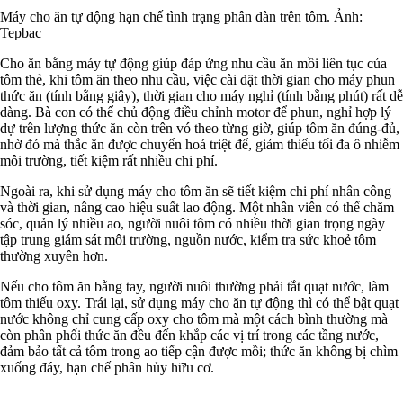
Máy cho ăn tự động hạn chế tình trạng phân đàn trên tôm. Ảnh:
Tepbac
Cho ăn bằng máy tự động giúp đáp ứng nhu cầu ăn mồi liên tục của
tôm thẻ, khi tôm ăn theo nhu cầu, việc cài đặt thời gian cho máy phun
thức ăn (tính bằng giây), thời gian cho máy nghỉ (tính bằng phút) rất dễ
dàng. Bà con có thể chủ động điều chỉnh motor để phun, nghỉ hợp lý
dự trên lượng thức ăn còn trên vó theo từng giờ, giúp tôm ăn đúng-đủ,
nhờ đó mà thắc ăn được chuyển hoá triệt để, giảm thiểu tối đa ô nhiễm
môi trường, tiết kiệm rất nhiều chi phí.
Ngoài ra, khi sử dụng máy cho tôm ăn sẽ tiết kiệm chi phí nhân công
và thời gian, nâng cao hiệu suất lao động. Một nhân viên có thể chăm
sóc, quản lý nhiều ao, người nuôi tôm có nhiều thời gian trọng ngày
tập trung giám sát môi trường, nguồn nước, kiểm tra sức khoẻ tôm
thường xuyên hơn.
Nếu cho tôm ăn bằng tay, người nuôi thường phải tắt quạt nước, làm
tôm thiếu oxy. Trái lại, sử dụng máy cho ăn tự động thì có thể bật quạt
nước không chỉ cung cấp oxy cho tôm mà một cách bình thường mà
còn phân phối thức ăn đều đến khắp các vị trí trong các tầng nước,
đảm bảo tất cả tôm trong ao tiếp cận được mồi; thức ăn không bị chìm
xuống đáy, hạn chế phân hủy hữu cơ.