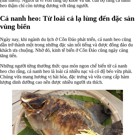
(hải miên). Người ta ví von rằng độ khỏe và sắc của bộ răng cá nanh
heo thậm chí còn tương đương với răng người.
Cá nanh heo: Từ loài cá lạ lùng đến đặc sản
vùng biển
Ngày nay, khi ngành du lịch ở Côn Đảo phát triển, cá nanh heo cũng
dần trở thành một trong những đặc sản nổi tiếng và được đông đảo du
khách ưa chuộng. Nhờ đó, kinh tế biển ở Côn Đảo cũng ngày càng
tăng tiến.
Những người từng thưởng thức qua món ngon chế biến từ cá nanh
heo cho rằng, cá nanh heo là loài cá nhiều nạc và có độ béo vừa phải.
Chúng vừa mang hương vị hài hòa, đặc trưng và vừa cung cấp hàm
lượng dinh dưỡng cao nên được nhiều người ưa thích.