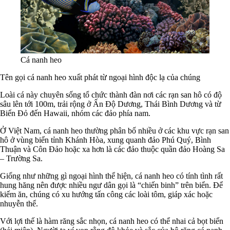
Cá nanh heo
Tên gọi cá nanh heo xuất phát từ ngoại hình độc lạ của chúng
Loài cá này chuyên sống tổ chức thành đàn nơi các rạn san hô có độ
sâu lên tới 100m, trải rộng ở Ấn Độ Dương, Thái Bình Dương và từ
Biển Đỏ đến Hawaii, nhóm các đảo phía nam.
Ở Việt Nam, cá nanh heo thường phân bố nhiều ở các khu vực rạn san
hô ở vùng biển tỉnh Khánh Hòa, xung quanh đảo Phú Quý, Bình
Thuận và Côn Đảo hoặc xa hơn là các đảo thuộc quần đảo Hoàng Sa
– Trường Sa.
Giống như những gì ngoại hình thể hiện, cá nanh heo có tính tình rất
hung hăng nên được nhiều ngư dân gọi là “chiến binh” trên biển. Để
kiếm ăn, chúng có xu hướng tấn công các loài tôm, giáp xác hoặc
nhuyễn thể.
Với lợi thế là hàm răng sắc nhọn, cá nanh heo có thể nhai cả bọt biển