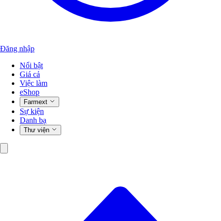
Đăng nhập
Nổi bật
Giá cả
Việc làm
eShop
Farmext
Sự kiện
Danh bạ
Thư viện