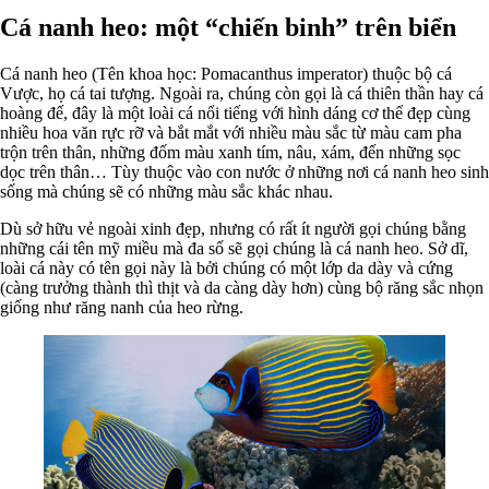
Cá nanh heo: một “chiến binh” trên biển
Cá nanh heo (Tên khoa học: Pomacanthus imperator) thuộc bộ cá
Vược, họ cá tai tượng. Ngoài ra, chúng còn gọi là cá thiên thần hay cá
hoàng đế, đây là một loài cá nổi tiếng với hình dáng cơ thể đẹp cùng
nhiều hoa văn rực rỡ và bắt mắt với nhiều màu sắc từ màu cam pha
trộn trên thân, những đốm màu xanh tím, nâu, xám, đến những sọc
dọc trên thân… Tùy thuộc vào con nước ở những nơi cá nanh heo sinh
sống mà chúng sẽ có những màu sắc khác nhau.
Dù sở hữu vẻ ngoài xinh đẹp, nhưng có rất ít người gọi chúng bằng
những cái tên mỹ miều mà đa số sẽ gọi chúng là cá nanh heo. Sở dĩ,
loài cá này có tên gọi này là bởi chúng có một lớp da dày và cứng
(càng trưởng thành thì thịt và da càng dày hơn) cùng bộ răng sắc nhọn
giống như răng nanh của heo rừng.