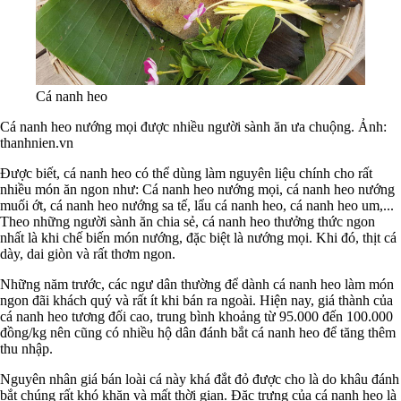
Cá nanh heo
Cá nanh heo nướng mọi được nhiều người sành ăn ưa chuộng. Ảnh:
thanhnien.vn
Được biết, cá nanh heo có thể dùng làm nguyên liệu chính cho rất
nhiều món ăn ngon như: Cá nanh heo nướng mọi, cá nanh heo nướng
muối ớt, cá nanh heo nướng sa tế, lẩu cá nanh heo, cá nanh heo um,...
Theo những người sành ăn chia sẻ, cá nanh heo thưởng thức ngon
nhất là khi chế biến món nướng, đặc biệt là nướng mọi. Khi đó, thịt cá
dày, dai giòn và rất thơm ngon.
Những năm trước, các ngư dân thường để dành cá nanh heo làm món
ngon đãi khách quý và rất ít khi bán ra ngoài. Hiện nay, giá thành của
cá nanh heo tương đối cao, trung bình khoảng từ 95.000 đến 100.000
đồng/kg nên cũng có nhiều hộ dân đánh bắt cá nanh heo để tăng thêm
thu nhập.
Nguyên nhân giá bán loài cá này khá đắt đỏ được cho là do khâu đánh
bắt chúng rất khó khăn và mất thời gian. Đặc trưng của cá nanh heo là