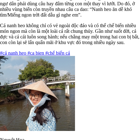
ngư dân phải dùng câu hay đâm từng con một thay vì lưới. Do đó, ở
nhiều vùng biển còn truyền nhau câu ca dao: “Nanh heo ăn dễ khó
tìm/Miếng ngon trời đất dẫu gì nghe em”.
Cá nanh heo không chỉ có vẻ ngoài độc đáo và có thể chế biến nhiều
món ngon mà còn là một loài cá rất chung thủy. Gần như suốt đời, cá
đực và cá cái luôn song hành; nếu chẳng may một trong hai con bị bắt,
con còn lại sẽ lẩn quẩn mãi ở khu vực đó trong nhiều ngày sau.
#cá nanh heo
#ca bien
#chế biến cá
Nguyệt Hoa