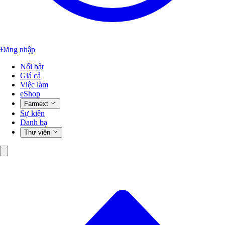
Đăng nhập
Nổi bật
Giá cả
Việc làm
eShop
Farmext
Sự kiện
Danh bạ
Thư viện