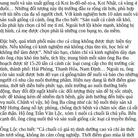
sang nuôi và sản xuất giống cá Koi In-đô-nê-xi-a, Koi Nhật, cá vàng 4
đuôi… Những đối tượng này thị trường đầu ra rộng rãi hơn, phù hợp
với túi tiền của đa số người chơi. Với kinh nghiệm hơn 10 năm nuôi và
sản xuất giống cá cảnh, ông Ba cho biết: “Sản xuất cá cảnh rất khó,
cần phải lựa chọn cá bố mẹ tỉ mỉ. Ngoài bơi lội khỏe mạnh, không bị
dị hình, cá mẹ được chọn phải là những con bụng to, da mềm.
Đặc biệt, quá trình phối màu cho cá cũng không được thực hiện tùy
tiện. Nếu không có kinh nghiệm mà không chịu tìm tòi, học hỏi sẽ
không thể làm được”. Nhờ táo bạo, chăm chỉ và kinh nghiệm dày dạn
do ông chịu khó tìm hiểu, tích lũy, trung bình mỗi năm ông Ba thu
hoạch được từ 15-20 tấn cá cảnh các loại cung cấp cho thị trường các
tỉnh, thành phố: Hải Phòng, Thanh Hóa, Nam Định… Ngoài ra, ông
còn sản xuất được hơn 40 vạn cá giống/năm để nuôi và bán cho những
người có nhu cầu nuôi thương phẩm. Hiện nay đang là thời điểm giao
mùa, thời tiết diễn biến phức tạp, môi trường ao nuôi thường biến
động, thay đổi đột ngột khiến các đối tượng thủy sản dễ bị sốc nhiệt,
sức đề kháng kém dễ nhiễm dịch bệnh, gây ảnh hưởng đến hiệu quả
vụ nuôi. Chính vì vậy, hộ ông Ba cũng như các hộ nuôi thủy sản xã
Mỹ Hưng đang nỗ lực phòng, chống dịch bệnh và chăm sóc đàn cá rất
cẩn thận. Hộ ông Trần Văn Lộc, xóm 1 nuôi cá chuối là chủ yếu. Bên
cạnh đó, ông cũng nuôi thả và sản xuất giống các loại cá truyền thống.
Ông Lộc cho biết: “Cá chuối có giá trị dinh dưỡng cao và chỉ ăn thức
ăn tươi sống, không ăn cám công nghiệp. Thời điểm giao mùa là thời