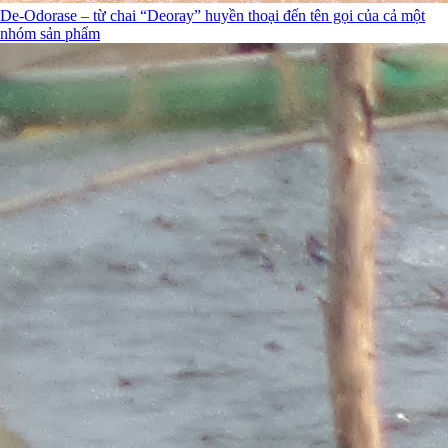
De-Odorase – từ chai “Deoray” huyền thoại đến tên gọi của cả một
nhóm sản phẩm