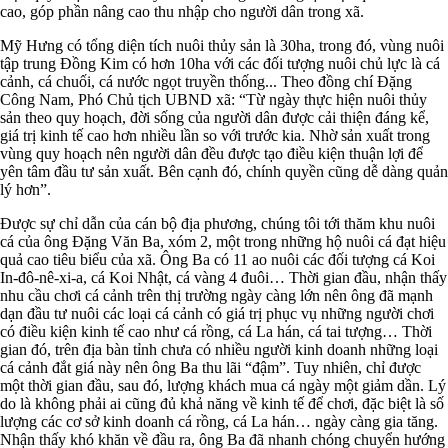
cao, góp phần nâng cao thu nhập cho người dân trong xã.
Mỹ Hưng có tổng diện tích nuôi thủy sản là 30ha, trong đó, vùng nuôi
tập trung Đồng Kim có hơn 10ha với các đối tượng nuôi chủ lực là cá
cảnh, cá chuối, cá nước ngọt truyền thống... Theo đồng chí Đặng
Công Nam, Phó Chủ tịch UBND xã: “Từ ngày thực hiện nuôi thủy
sản theo quy hoạch, đời sống của người dân được cải thiện đáng kể,
giá trị kinh tế cao hơn nhiều lần so với trước kia. Nhờ sản xuất trong
vùng quy hoạch nên người dân đều được tạo điều kiện thuận lợi để
yên tâm đầu tư sản xuất. Bên cạnh đó, chính quyền cũng dễ dàng quản
lý hơn”.
Được sự chỉ dẫn của cán bộ địa phương, chúng tôi tới thăm khu nuôi
cá của ông Đặng Văn Ba, xóm 2, một trong những hộ nuôi cá đạt hiệu
quả cao tiêu biểu của xã. Ông Ba có 11 ao nuôi các đối tượng cá Koi
In-đô-nê-xi-a, cá Koi Nhật, cá vàng 4 đuôi… Thời gian đầu, nhận thấy
nhu cầu chơi cá cảnh trên thị trường ngày càng lớn nên ông đã mạnh
dạn đầu tư nuôi các loại cá cảnh có giá trị phục vụ những người chơi
có điều kiện kinh tế cao như cá rồng, cá La hán, cá tai tượng… Thời
gian đó, trên địa bàn tỉnh chưa có nhiều người kinh doanh những loại
cá cảnh đắt giá này nên ông Ba thu lãi “đậm”. Tuy nhiên, chỉ được
một thời gian đầu, sau đó, lượng khách mua cá ngày một giảm dần. Lý
do là không phải ai cũng đủ khả năng về kinh tế để chơi, đặc biệt là số
lượng các cơ sở kinh doanh cá rồng, cá La hán… ngày càng gia tăng.
Nhận thấy khó khăn về đầu ra, ông Ba đã nhanh chóng chuyển hướng