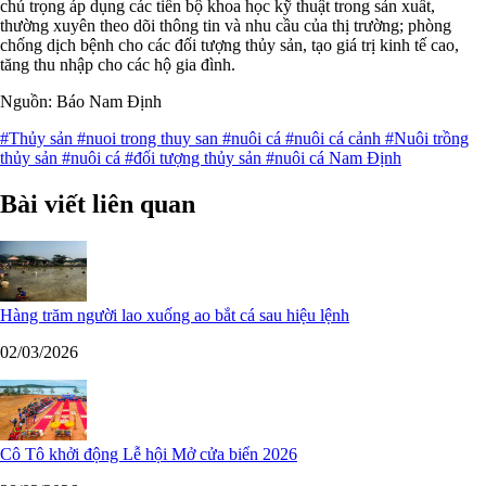
chú trọng áp dụng các tiến bộ khoa học kỹ thuật trong sản xuất,
thường xuyên theo dõi thông tin và nhu cầu của thị trường; phòng
chống dịch bệnh cho các đối tượng thủy sản, tạo giá trị kinh tế cao,
tăng thu nhập cho các hộ gia đình.
Nguồn: Báo Nam Định
#Thủy sản
#nuoi trong thuy san
#nuôi cá
#nuôi cá cảnh
#Nuôi trồng
thủy sản
#nuôi cá
#đối tượng thủy sản
#nuôi cá Nam Định
Bài viết liên quan
Hàng trăm người lao xuống ao bắt cá sau hiệu lệnh
02/03/2026
Cô Tô khởi động Lễ hội Mở cửa biển 2026