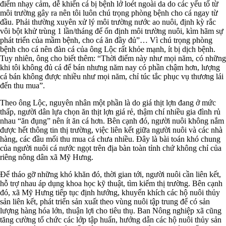
điểm nhạy cảm, dễ khiến cá bị bệnh lở loét ngoài da do các yếu tố từ
môi trường gây ra nên tôi luôn chú trọng phòng bệnh cho cá ngay từ
đầu. Phải thường xuyên xử lý môi trường nước ao nuôi, định kỳ rắc
vôi bột khử trùng 1 lần/tháng để ổn định môi trường nuôi, kìm hãm sự
phát triển của mầm bệnh, cho cá ăn đầy đủ”… Vì chú trọng phòng
bệnh cho cá nên đàn cá của ông Lộc rất khỏe mạnh, ít bị dịch bệnh.
Tuy nhiên, ông cho biết thêm: “Thời điểm này như mọi năm, có những
khi tôi không đủ cá để bán nhưng năm nay có phần chậm hơn, lượng
cá bán không được nhiều như mọi năm, chỉ túc tắc phục vụ thương lái
đến thu mua”.
Theo ông Lộc, nguyên nhân một phần là do giá thịt lợn đang ở mức
thấp, người dân lựa chọn ăn thịt lợn giá rẻ, thậm chí nhiều gia đình rủ
nhau “ăn đụng” nên ít ăn cá hơn. Bên cạnh đó, người nuôi không nắm
được hết thông tin thị trường, việc liên kết giữa người nuôi và các nhà
hàng, các đầu mối thu mua cá chưa nhiều. Đây là bài toán khó chung
của người nuôi cá nước ngọt trên địa bàn toàn tỉnh chứ không chỉ của
riêng nông dân xã Mỹ Hưng.
Để tháo gỡ những khó khăn đó, thời gian tới, người nuôi cần liên kết,
hỗ trợ nhau áp dụng khoa học kỹ thuật, tìm kiếm thị trường. Bên cạnh
đó, xã Mỹ Hưng tiếp tục định hướng, khuyến khích các hộ nuôi thủy
sản liên kết, phát triển sản xuất theo vùng nuôi tập trung để có sản
lượng hàng hóa lớn, thuận lợi cho tiêu thụ. Ban Nông nghiệp xã cũng
tăng cường tổ chức các lớp tập huấn, hướng dẫn các hộ nuôi thủy sản