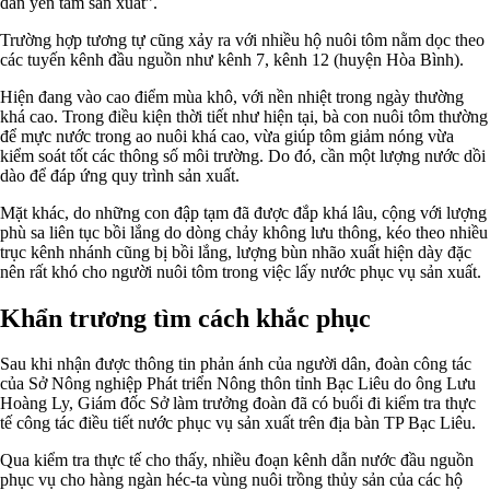
dân yên tâm sản xuất”.
Trường hợp tương tự cũng xảy ra với nhiều hộ nuôi tôm nằm dọc theo
các tuyến kênh đầu nguồn như kênh 7, kênh 12 (huyện Hòa Bình).
Hiện đang vào cao điểm mùa khô, với nền nhiệt trong ngày thường
khá cao. Trong điều kiện thời tiết như hiện tại, bà con nuôi tôm thường
để mực nước trong ao nuôi khá cao, vừa giúp tôm giảm nóng vừa
kiểm soát tốt các thông số môi trường. Do đó, cần một lượng nước dồi
dào để đáp ứng quy trình sản xuất.
Mặt khác, do những con đập tạm đã được đắp khá lâu, cộng với lượng
phù sa liên tục bồi lắng do dòng chảy không lưu thông, kéo theo nhiều
trục kênh nhánh cũng bị bồi lắng, lượng bùn nhão xuất hiện dày đặc
nên rất khó cho người nuôi tôm trong việc lấy nước phục vụ sản xuất.
Khẩn trương tìm cách khắc phục
Sau khi nhận được thông tin phản ánh của người dân, đoàn công tác
của Sở Nông nghiệp Phát triển Nông thôn tỉnh Bạc Liêu do ông Lưu
Hoàng Ly, Giám đốc Sở làm trưởng đoàn đã có buổi đi kiểm tra thực
tế công tác điều tiết nước phục vụ sản xuất trên địa bàn TP Bạc Liêu.
Qua kiểm tra thực tế cho thấy, nhiều đoạn kênh dẫn nước đầu nguồn
phục vụ cho hàng ngàn héc-ta vùng nuôi trồng thủy sản của các hộ