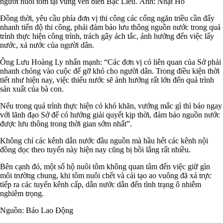
người nuôi tôm tại vùng ven biển Bạc Liêu. Ảnh: Nhật Hồ
Đồng thời, yêu cầu phía đơn vị thi công các cống ngăn triều cần đẩy
nhanh tiến độ thi công, phải đảm bảo lưu thông nguồn nước trong quá
trình thực hiện công trình, trách gây ách tắc, ảnh hưởng đến việc lấy
nước, xả nước của người dân.
Ông Lưu Hoàng Ly nhấn mạnh: “Các đơn vị có liên quan của Sở phải
nhanh chóng vào cuộc để gỡ khó cho người dân. Trong điều kiện thời
tiết như hiện nay, việc thiếu nước sẽ ảnh hưởng rất lớn đến quá trình
sản xuất của bà con.
Nếu trong quá trình thực hiện có khó khăn, vướng mắc gì thì báo ngay
với lãnh đạo Sở để có hướng giải quyết kịp thời, đảm bảo nguồn nước
được lưu thông trong thời gian sớm nhất”.
Không chỉ các kênh dẫn nước đầu nguồn mà hầu hết các kênh nội
đồng dọc theo tuyến này hiện nay cũng bị bồi lắng rất nhiều.
Bên cạnh đó, một số hộ nuôi tôm không quan tâm đến việc giữ gìn
môi trường chung, khi tôm nuôi chết và cải tạo ao vuông đã xả trực
tiếp ra các tuyến kênh cấp, dẫn nước dẫn đến tình trạng ô nhiễm
nghiêm trọng.
Nguồn: Báo Lao Động