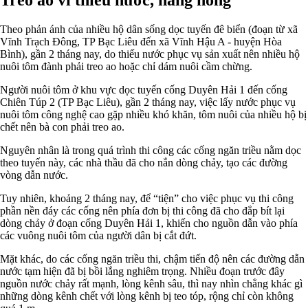
Theo phản ánh của nhiều hộ dân sống dọc tuyến đê biển (đoạn từ xã
Vĩnh Trạch Đông, TP Bạc Liêu đến xã Vĩnh Hậu A - huyện Hòa
Bình), gần 2 tháng nay, do thiếu nước phục vụ sản xuất nên nhiều hộ
nuôi tôm đành phải treo ao hoặc chỉ dám nuôi cầm chừng.
Người nuôi tôm ở khu vực dọc tuyến cống Duyên Hải 1 đến cống
Chiên Túp 2 (TP Bạc Liêu), gần 2 tháng nay, việc lấy nước phục vụ
nuôi tôm công nghệ cao gặp nhiều khó khăn, tôm nuôi của nhiều hộ bị
chết nên bà con phải treo ao.
Nguyên nhân là trong quá trình thi công các cống ngăn triều nằm dọc
theo tuyến này, các nhà thầu đã cho nắn dòng chảy, tạo các đường
vòng dẫn nước.
Tuy nhiên, khoảng 2 tháng nay, để “tiện” cho việc phục vụ thi công
phần nền đáy các cống nên phía đơn bị thi công đã cho đắp bít lại
dòng chảy ở đoạn cống Duyên Hải 1, khiến cho nguồn dẫn vào phía
các vuông nuôi tôm của người dân bị cắt đứt.
Mặt khác, do các cống ngăn triều thi, chậm tiến độ nên các đường dẫn
nước tạm hiện đã bị bồi lắng nghiêm trọng. Nhiều đoạn trước đây
nguồn nước chảy rất mạnh, lòng kênh sâu, thì nay nhìn chẳng khác gì
những dòng kênh chết với lòng kênh bị teo tóp, rộng chỉ còn không