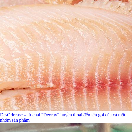
De-Odorase – từ chai “Deoray” huyền thoại đến tên gọi của cả một
nhóm sản phẩm