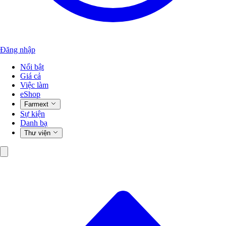
Đăng nhập
Nổi bật
Giá cả
Việc làm
eShop
Farmext
Sự kiện
Danh bạ
Thư viện