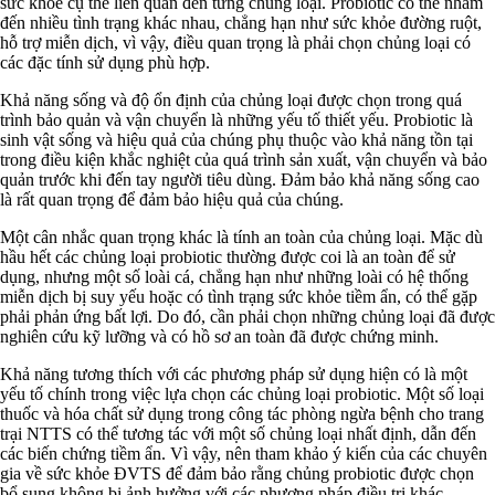
sức khỏe cụ thể liên quan đến từng chủng loại. Probiotic có thể nhắm
đến nhiều tình trạng khác nhau, chẳng hạn như sức khỏe đường ruột,
hỗ trợ miễn dịch, vì vậy, điều quan trọng là phải chọn chủng loại có
các đặc tính sử dụng phù hợp.
Khả năng sống và độ ổn định của chủng loại được chọn trong quá
trình bảo quản và vận chuyển là những yếu tố thiết yếu. Probiotic là
sinh vật sống và hiệu quả của chúng phụ thuộc vào khả năng tồn tại
trong điều kiện khắc nghiệt của quá trình sản xuất, vận chuyển và bảo
quản trước khi đến tay người tiêu dùng. Đảm bảo khả năng sống cao
là rất quan trọng để đảm bảo hiệu quả của chúng.
Một cân nhắc quan trọng khác là tính an toàn của chủng loại. Mặc dù
hầu hết các chủng loại probiotic thường được coi là an toàn để sử
dụng, nhưng một số loài cá, chẳng hạn như những loài có hệ thống
miễn dịch bị suy yếu hoặc có tình trạng sức khỏe tiềm ẩn, có thể gặp
phải phản ứng bất lợi. Do đó, cần phải chọn những chủng loại đã được
nghiên cứu kỹ lưỡng và có hồ sơ an toàn đã được chứng minh.
Khả năng tương thích với các phương pháp sử dụng hiện có là một
yếu tố chính trong việc lựa chọn các chủng loại probiotic. Một số loại
thuốc và hóa chất sử dụng trong công tác phòng ngừa bệnh cho trang
trại NTTS có thể tương tác với một số chủng loại nhất định, dẫn đến
các biến chứng tiềm ẩn. Vì vậy, nên tham khảo ý kiến ​​của các chuyên
gia về sức khỏe ĐVTS để đảm bảo rằng chủng probiotic được chọn
bổ sung không bị ảnh hưởng với các phương pháp điều trị khác.