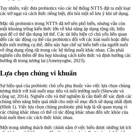
Tuy nhiên, việc đưa probiotics vào các hệ thống NTTS đặt ra một loạt
các trở ngại và cách thức riêng biệt, đòi hỏi một số lưu ý khi sử dụng.
Mặc dù probiotics trong NTTS đã trở nên phổ biến, nhưng vẫn còn
một khoảng trống kiến ​​thức lớn về khả năng áp dụng rộng rãi, hiệu
quả để có thể tận dụng lợi thế. Các tài liệu hiện có chủ yếu liên quan
đến các tác động cụ thể của probiotics đối với các loài nuôi hoặc điều
kiện môi trường cụ thể, điều này hạn chế sự hiểu biết của người nuôi
về ứng dụng rộng rãi trong các hệ thống nuôi khác nhau. Cần phải
nghiên cứu thêm để thu hẹp khoảng cách kiến ​​thức và định hướng các
hướng đi trong tương lai (Amenyogbe, 2023).
Lựa chọn chủng vi khuẩn
Sự hiệu quả của probiotic chủ yếu phụ thuộc vào việc lựa chọn chủng
tương thích với loài nuôi mục tiêu và môi trường nuôi (Shewale và
cộng sự, 2014). Nghiên cứu và thử nghiệm là cần thiết để xác định các
chủng tiềm năng hiệu quả nhất cho một số mục đích sử dụng nhất định
(Hình 1). Việc lựa chọn chủng probiotic phù hợp là rất quan trọng vì
các chủng khác nhau có thể có tác động khác nhau đến sức khỏe của
loài nuôi theo các cách thức khác nhau.
Một trong những thách thức chính nằm ở việc hiểu được những lợi ích