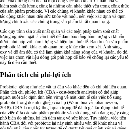
axit của đường tiêu hóa là một công việc khó khăn. Chuẩn hóa và
kiểm soát chất lượng cũng là những cân nhắc thiết yếu trong công thức
của sản phẩm probiotic. Vì các chủng vi khuẩn khác nhau có thể có
tác động khác nhau đến sức khỏe vật nuôi, nên việc xác định và định
lượng chính xác các chủng trong sản phẩm là rất quan trọng.
Các quy trình sản xuất nhất quán và các biện pháp kiểm soát chất
lượng nghiêm ngặt là cần thiết để đảm bảo rằng hàm lượng vi khuẩn
được phù hợp với hàm lượng và hiệu lực thực tế. Bao bì của sản phẩm
probiotic là một khía cạnh quan trọng khác cần xem xét. Ánh sáng,
oxy và độ ẩm đều có thể làm giảm khả năng sống của vi khuẩn, do đó,
việc lựa chọn vật liệu đóng gói phù hợp để bảo vệ chống lại các yếu tố
này là điều cần thiết.
Phân tích chi phí-lợi ích
Probiotic, giống như các vật tư đầu vào khác đều có chi phí liên quan.
Phân tích chi phí-lợi ích (CBA - cost-benefit analysis) có thể giúp
người nuôi xác định tính bền vững về mặt kinh tế của việc bổ sung
probiotic trong doanh nghiệp của họ (Wam- bua và Jóhannesson,
2018). CBA là một kỹ thuật quan trọng để đánh giá tác động kinh tế
của việc đưa các sản phẩm probiotic vào sử dụng, vốn đang ngày càng
phổ biến do những lợi ích tiềm tàng về sức khỏe. Tuy nhiên, việc tiến
hành CBA đối với probiotic lại nảy sinh nhiều vấn đề khác nhau và
đòi hỏi phải cân nhắc kỹ lưỡng để có được kết quả chính xác và đáng