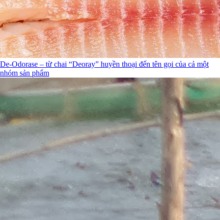
De-Odorase – từ chai “Deoray” huyền thoại đến tên gọi của cả một
nhóm sản phẩm