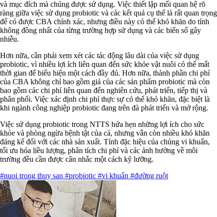
và mục đích mà chúng được sử dụng. Việc thiết lập mối quan hệ rõ
ràng giữa việc sử dụng probiotic và các kết quả cụ thể là rất quan trọng
để có được CBA chính xác, nhưng điều này có thể khó khăn do tính
không đồng nhất của từng trường hợp sử dụng và các biến số gây
nhiễu.
Hơn nữa, cần phải xem xét các tác động lâu dài của việc sử dụng
probiotic, vì nhiều lợi ích liên quan đến sức khỏe vật nuôi có thể mất
thời gian để biểu hiện một cách đầy đủ. Hơn nữa, thành phần chi phí
của CBA không chỉ bao gồm giá của các sản phẩm probiotic mà còn
bao gồm các chi phí liên quan đến nghiên cứu, phát triển, tiếp thị và
phân phối. Việc xác định chi phí thực sự có thể khó khăn, đặc biệt là
khi ngành công nghiệp probiotic đang trên đà phát triển và mở rộng.
Việc sử dụng probiotic trong NTTS hứa hẹn những lợi ích cho sức
khỏe và phòng ngừa bệnh tật của cá, nhưng vẫn còn nhiều khó khăn
đáng kể đối với các nhà sản xuất. Tính đặc hiệu của chủng vi khuẩn,
tối ưu hóa liều lượng, phân tích chi phí và các ảnh hưởng về môi
trường đều cần được cân nhắc một cách kỹ lưỡng.
#nuoi trong thuy san
#probiotic
#vi khuẩn
#đường ruột