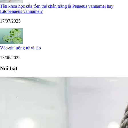
Tên khoa học của tôm thẻ chân trắng là Penaeus vannamei hay
Litopenaeus vannamei?
17/07/2025
Vắc-xin uống từ vi tảo
13/06/2025
Nổi bật