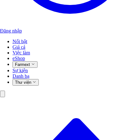
Đăng nhập
Nổi bật
Giá cả
Việc làm
eShop
Farmext
Sự kiện
Danh bạ
Thư viện