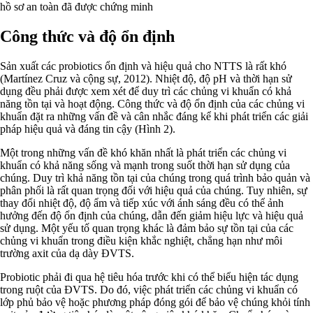
hồ sơ an toàn đã được chứng minh
Công thức và độ ổn định
Sản xuất các probiotics ổn định và hiệu quả cho NTTS là rất khó
(Martínez Cruz và cộng sự, 2012). Nhiệt độ, độ pH và thời hạn sử
dụng đều phải được xem xét để duy trì các chủng vi khuẩn có khả
năng tồn tại và hoạt động. Công thức và độ ổn định của các chủng vi
khuẩn đặt ra những vấn đề và cân nhắc đáng kể khi phát triển các giải
pháp hiệu quả và đáng tin cậy (Hình 2).
Một trong những vấn đề khó khăn nhất là phát triển các chủng vi
khuẩn có khả năng sống và mạnh trong suốt thời hạn sử dụng của
chúng. Duy trì khả năng tồn tại của chúng trong quá trình bảo quản và
phân phối là rất quan trọng đối với hiệu quả của chúng. Tuy nhiên, sự
thay đổi nhiệt độ, độ ẩm và tiếp xúc với ánh sáng đều có thể ảnh
hưởng đến độ ổn định của chúng, dẫn đến giảm hiệu lực và hiệu quả
sử dụng. Một yếu tố quan trọng khác là đảm bảo sự tồn tại của các
chủng vi khuẩn trong điều kiện khắc nghiệt, chẳng hạn như môi
trường axit của dạ dày ĐVTS.
Probiotic phải đi qua hệ tiêu hóa trước khi có thể biểu hiện tác dụng
trong ruột của ĐVTS. Do đó, việc phát triển các chủng vi khuẩn có
lớp phủ bảo vệ hoặc phương pháp đóng gói để bảo vệ chúng khỏi tính