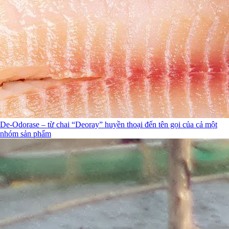
De-Odorase – từ chai “Deoray” huyền thoại đến tên gọi của cả một
nhóm sản phẩm