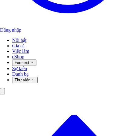
Đăng nhập
Nổi bật
Giá cả
Việc làm
eShop
Farmext
Sự kiện
Danh bạ
Thư viện