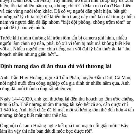
huyện Đầm Dơi, Cà Mau). Tuy nhiên, trò trộm như cướp này đã xuất
hiện, tồn tại nhiều năm qua, không chỉ ở Cà Mau mà còn ở Bạc Liêu
và các vùng nuôi tôm khác. Đã có vụ người dân phát hiện, bắt giữ
nhưng xử lý chưa triệt để khiến tình trạng này mới kéo dài trong nhiều
năm và người dân đã lập nhóm “biệt đội phòng, chống trộm tôm” tự
phát để tự bảo vệ mình.
Trước khi nhóm thương lái trộm tôm tấn bị camera ghi hình, nhiều
người lâm cảnh nợ nần, phải bỏ xứ vì tôm bị mất mà không biết kêu
với ai. Nhiều người còn chịu tiếng oan với đại lý bán thức ăn là “thu
hoạch nhiều nhưng giấu bớt”...
Định mang dao đi ăn thua đủ với thương lái
Anh Trần Huy Hoàng, ngụ xã Trần Phán, huyện Đầm Dơi, Cà Mau,
nối nghề nuôi tôm công nghiệp của gia đình từ nhiều năm qua. Anh
cũng đã nuôi thành công rất nhiều vụ.
Ngày 14-4-2020, anh gọi thương lái đến thu hoạch ao tôm ước chừng
hơn 6 tấn. Thế nhưng nhóm thương lái kéo hết cả ao, cân được chỉ
1.540 kg. Anh biết chắc đã bị mất một số lượng tôm thẻ đến hơn 4 tấn
nhưng không biết mất như thế nào.
Ông nội của anh Hoàng nghe kết quả thu hoạch nổi giận nói: “Bây
làm ăn vậy thì nên bán đất đi móc bọc được rồi”.