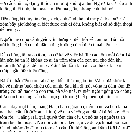
với các chủ nợ, đại lý thức ăn nhưng không ai tin. Người ta cứ bảo anh
không thiệt tình, thu hoạch nhiều mà giấu, không chịu trả nợ.
Tiền cũng hết, uy tín cũng sạch, anh đành bỏ lại mẹ già, biệt xứ. Cả
xóm bây giờ không ai biết được anh đi đâu, không biết cả số điện thoại
để liên lạc.
Người mẹ cũng cảnh giác với những ai đến hỏi về con trai. Bà luôn
nói không biết con đi đâu, cũng không có số điện thoại liên lạc.
Dẫn chúng tôi ra ao tôm, bà cứ kể về việc bà đi ra ao tôm mỗi đêm 14
lần nên bà tin là không có ai ăn trộm tôm của con trai cho đến khi
nhóm thương lái đến mua. Với 4 tấn tôm bị mất, con bà đã bị “ăn
cướp” gần 500 triệu đồng.
Bà Út nhắc đến con trai càng nhiều thì càng buồn. Và bà đã khóc khi
kể về những buổi chiều của mình. Sau khi đi một vòng ra đầm tôm để
trông coi đồ đạc cho con trai, bà vào nhà, ra hiên ngồi ngóng vợ chồng
đứa con trai cùng sấp cháu nội giờ không biết phiêu bạt nơi nào.
Cách đây một tuần, thằng Hải, cháu ngoại bà, đến thăm và bảo là bà
nên kêu cậu Út (tức anh Linh) về nhà vì công an đã bắt được kẻ trộm
tôm rồi. “Thằng Hải quả quyết tôm của cậu Út nó đã bị người ta ăn
trộm lúc thu hoạch. Nó nói với tôi là kêu cậu về để vạch mặt bọn xấu.
Chính nhóm đó đã mua tôm của cậu Út, bị Công an Đầm Dơi bắt rồi”