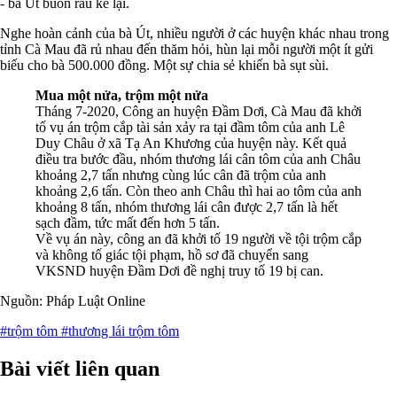
- bà Út buồn rầu kể lại.
Nghe hoàn cảnh của bà Út, nhiều người ở các huyện khác nhau trong
tỉnh Cà Mau đã rủ nhau đến thăm hỏi, hùn lại mỗi người một ít gửi
biếu cho bà 500.000 đồng. Một sự chia sẻ khiến bà sụt sùi.
Mua một nửa, trộm một nửa
Tháng 7-2020, Công an huyện Đầm Dơi, Cà Mau đã khởi
tố vụ án trộm cắp tài sản xảy ra tại đầm tôm của anh Lê
Duy Châu ở xã Tạ An Khương của huyện này. Kết quả
điều tra bước đầu, nhóm thương lái cân tôm của anh Châu
khoảng 2,7 tấn nhưng cùng lúc cân đã trộm của anh
khoảng 2,6 tấn. Còn theo anh Châu thì hai ao tôm của anh
khoảng 8 tấn, nhóm thương lái cân được 2,7 tấn là hết
sạch đầm, tức mất đến hơn 5 tấn.
Về vụ án này, công an đã khởi tố 19 người về tội trộm cắp
và không tố giác tội phạm, hồ sơ đã chuyển sang
VKSND huyện Đầm Dơi đề nghị truy tố 19 bị can.
Nguồn: Pháp Luật Online
#trộm tôm
#thương lái trộm tôm
Bài viết liên quan