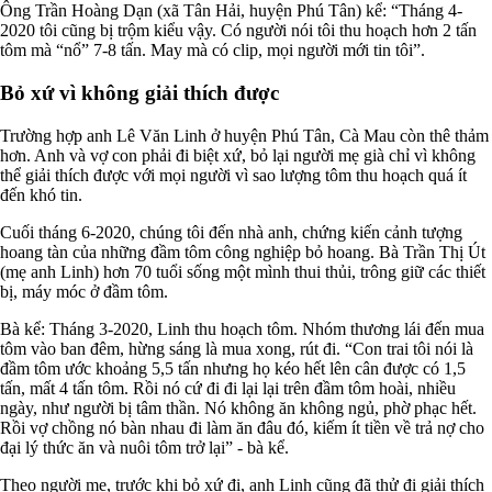
Ông Trần Hoàng Dạn (xã Tân Hải, huyện Phú Tân) kể: “Tháng 4-
2020 tôi cũng bị trộm kiểu vậy. Có người nói tôi thu hoạch hơn 2 tấn
tôm mà “nổ” 7-8 tấn. May mà có clip, mọi người mới tin tôi”.
Bỏ xứ vì không giải thích được
Trường hợp anh Lê Văn Linh ở huyện Phú Tân, Cà Mau còn thê thảm
hơn. Anh và vợ con phải đi biệt xứ, bỏ lại người mẹ già chỉ vì không
thể giải thích được với mọi người vì sao lượng tôm thu hoạch quá ít
đến khó tin.
Cuối tháng 6-2020, chúng tôi đến nhà anh, chứng kiến cảnh tượng
hoang tàn của những đầm tôm công nghiệp bỏ hoang. Bà Trần Thị Út
(mẹ anh Linh) hơn 70 tuổi sống một mình thui thủi, trông giữ các thiết
bị, máy móc ở đầm tôm.
Bà kể: Tháng 3-2020, Linh thu hoạch tôm. Nhóm thương lái đến mua
tôm vào ban đêm, hừng sáng là mua xong, rút đi. “Con trai tôi nói là
đầm tôm ước khoảng 5,5 tấn nhưng họ kéo hết lên cân được có 1,5
tấn, mất 4 tấn tôm. Rồi nó cứ đi đi lại lại trên đầm tôm hoài, nhiều
ngày, như người bị tâm thần. Nó không ăn không ngủ, phờ phạc hết.
Rồi vợ chồng nó bàn nhau đi làm ăn đâu đó, kiếm ít tiền về trả nợ cho
đại lý thức ăn và nuôi tôm trở lại” - bà kể.
Theo người mẹ, trước khi bỏ xứ đi, anh Linh cũng đã thử đi giải thích