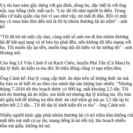
Uy tín bao năm gầy dựng với gia đình, dòng họ, đặc biệt là với ông
nội, nay bỗng chốc mất sạch. “Lúc đó tôi như người bị điên. Trong
đầu cứ luẩn quẩn câu hỏi vì sao như vậy, nó mất đi đâu. Rồi có một
tay cò mua bán tôm đến nói là tôi bị nhóm thương lái ăn trộm” - anh
kể.
“Tôi đã bỏ túi một cây dao, cùng một số anh em đi tìm nhóm thương
lái để bắt quả tang và sẽ bảo họ phải đền, nếu không tôi liều mạng với
họ. Tôi muốn lấy lại tiền, muốn ông nội tôi hiểu và tin tưởng tôi” - anh
Hoàng nói.
Còn ông Lê Văn Cảnh ở xã Rạch Chèo, huyện Phú Tân (Cà Mau) bị
đại lý thức ăn kiện ra tòa đòi 30 triệu đồng cũng vì nạn trộm tôm.
Ông Cảnh kể: Đại lý cung cấp thức ăn dựa trên số lượng thức ăn mà
họ bán ra sẽ biết rõ ao tôm của mình đạt sản lượng bao nhiêu. “Nhưng
tháng 7-2016 tôi thu hoạch được có 900 kg, mất khoảng 2,5 tấn. Tôi
nói do thương lái ăn trộm, xin khất nợ nhưng đại lý không tin. Họ bảo
tôi giấu bớt để không trả tiền thức ăn chứ trộm gì mà ao 3,5 tấn lại bị
trộm hết 2,5 tấn... Từ đó đại lý khởi kiện tôi ra tòa” - ông Cảnh nói.
Nhiều người khác gặp phải nhóm thương lái có trò trộm tôm không chỉ
mất tiền mà mất cả uy tín, mang tiếng là kẻ dối trá, thu hoạch nhiều
tôm mà giấu, không trả nợ.