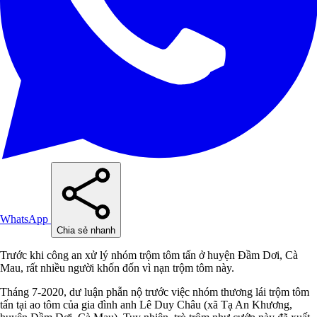
WhatsApp
Chia sẻ nhanh
Trước khi công an xử lý nhóm trộm tôm tấn ở huyện Đầm Dơi, Cà
Mau, rất nhiều người khốn đốn vì nạn trộm tôm này.
Tháng 7-2020, dư luận phẫn nộ trước việc nhóm thương lái trộm tôm
tấn tại ao tôm của gia đình anh Lê Duy Châu (xã Tạ An Khương,