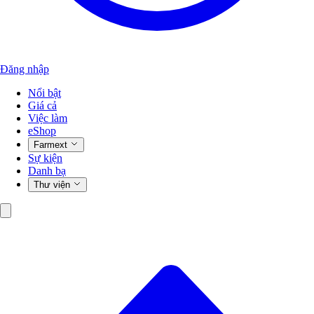
Đăng nhập
Nổi bật
Giá cả
Việc làm
eShop
Farmext
Sự kiện
Danh bạ
Thư viện