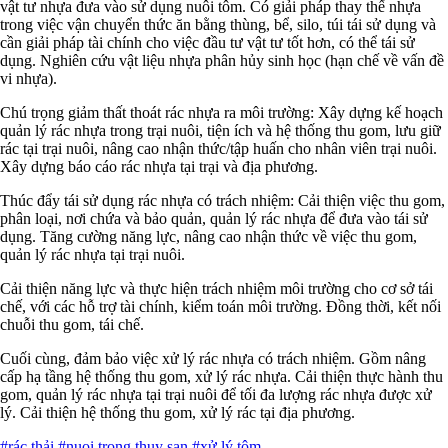
vật tư nhựa đưa vào sử dụng nuôi tôm. Có giải pháp thay thế nhựa
trong việc vận chuyển thức ăn bằng thùng, bể, silo, túi tái sử dụng và
cần giải pháp tài chính cho việc đầu tư vật tư tốt hơn, có thể tái sử
dụng. Nghiên cứu vật liệu nhựa phân hủy sinh học (hạn chế về vấn đề
vi nhựa).
Chú trọng giảm thất thoát rác nhựa ra môi trường: Xây dựng kế hoạch
quản lý rác nhựa trong trại nuôi, tiện ích và hệ thống thu gom, lưu giữ
rác tại trại nuôi, nâng cao nhận thức/tập huấn cho nhân viên trại nuôi.
Xây dựng báo cáo rác nhựa tại trại và địa phương.
Thúc đẩy tái sử dụng rác nhựa có trách nhiệm: Cải thiện việc thu gom,
phân loại, nơi chứa và bảo quản, quản lý rác nhựa để đưa vào tái sử
dụng. Tăng cường năng lực, nâng cao nhận thức về việc thu gom,
quản lý rác nhựa tại trại nuôi.
Cải thiện năng lực và thực hiện trách nhiệm môi trường cho cơ sở tái
chế, với các hỗ trợ tài chính, kiểm toán môi trường. Đồng thời, kết nối
chuỗi thu gom, tái chế.
Cuối cùng, đảm bảo việc xử lý rác nhựa có trách nhiệm. Gồm nâng
cấp hạ tầng hệ thống thu gom, xử lý rác nhựa. Cải thiện thực hành thu
gom, quản lý rác nhựa tại trại nuôi để tối đa lượng rác nhựa được xử
lý. Cải thiện hệ thống thu gom, xử lý rác tại địa phương.
#rác thải
#nuoi trong thuy san
#xử lý tôm