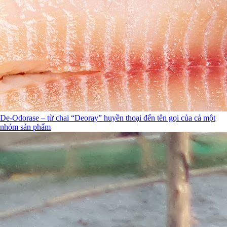
De-Odorase – từ chai “Deoray” huyền thoại đến tên gọi của cả một
nhóm sản phẩm