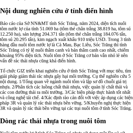
Nội dung nghiên cứu ở tỉnh điển hình
Báo cáo của Sở NN&MT tỉnh Sóc Trăng, năm 2024, diện tích nuôi
tôm nước lợ của tỉnh 51.069 ha (tôm thẻ chân trắng 38.819 ha, tôm sú
12.250 ha), sản lượng 204.371 tấn (tôm thẻ chân trắng 184.076 tấn,
tôm sú 20.295 tấn), kim ngạch xuất khẩu 910 triệu USD. Trong 3 tỉnh
hàng đầu nuôi tôm nước lợ là Cà Mau, Bạc Liêu, Sóc Trăng thì tỉnh
Sóc Trăng có tỷ lệ nuôi thâm canh và bán thâm canh cao nhất, chiếm
khoảng 95% diện tích. Nuôi tôm ở Sóc Trăng cơ bản vẫn nhỏ lẻ nên
vấn đề rác thải nhựa cũng khá điển hình.
Tổ chức GIZ triển khai nghiên cứu ở tỉnh Sóc Trăng với mục tiêu, tìm
giải pháp giảm thải rác nhựa gây hại môi trường. Cụ thể nghiên cứu 5
nội dung. 1/Tổng quan về ngành nuôi tôm và lập sơ đồ chuỗi giá trị
nhựa. 2/Phân tích các luồng chất thải nhựa, việc quản lý chất thải và
các con đường thải ra môi trường. 3/Các biện pháp thực hành tốt nhất
và công nghệ tái chế. 4/Xác định rào cản đối với việc áp dụng các biện
pháp 3R và quản lý rác thải nhựa bền vững. 5/Khuyến nghị thực hiện
3R và quản lý rác thải bền vững tại các trại nuôi tôm ở tỉnh Sóc Trăng.
Dòng rác thải nhựa trong nuôi tôm