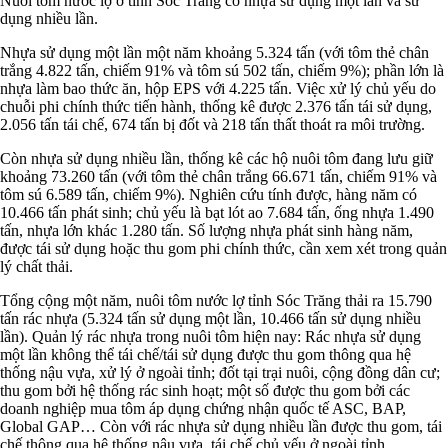
Nuôi tôm nước lợ ở tỉnh Sóc Trăng có nhựa sử dụng một lần và sử
dụng nhiều lần.
Nhựa sử dụng một lần một năm khoảng 5.324 tấn (với tôm thẻ chân
trắng 4.822 tấn, chiếm 91% và tôm sú 502 tấn, chiếm 9%); phần lớn là
nhựa làm bao thức ăn, hộp EPS với 4.225 tấn. Việc xử lý chủ yếu do
chuỗi phi chính thức tiến hành, thống kê được 2.376 tấn tái sử dụng,
2.056 tấn tái chế, 674 tấn bị đốt và 218 tấn thất thoát ra môi trường.
Còn nhựa sử dụng nhiều lần, thống kê các hộ nuôi tôm đang lưu giữ
khoảng 73.260 tấn (với tôm thẻ chân trắng 66.671 tấn, chiếm 91% và
tôm sú 6.589 tấn, chiếm 9%). Nghiên cứu tính được, hàng năm có
10.466 tấn phát sinh; chủ yếu là bạt lót ao 7.684 tấn, ống nhựa 1.490
tấn, nhựa lớn khác 1.280 tấn. Số lượng nhựa phát sinh hàng năm,
được tái sử dụng hoặc thu gom phi chính thức, cần xem xét trong quản
lý chất thải.
Tổng cộng một năm, nuôi tôm nước lợ tỉnh Sóc Trăng thải ra 15.790
tấn rác nhựa (5.324 tấn sử dụng một lần, 10.466 tấn sử dụng nhiều
lần). Quản lý rác nhựa trong nuôi tôm hiện nay: Rác nhựa sử dụng
một lần không thể tái chế/tái sử dụng được thu gom thông qua hệ
thống nậu vựa, xử lý ở ngoài tỉnh; đốt tại trại nuôi, cộng đồng dân cư;
thu gom bởi hệ thống rác sinh hoạt; một số được thu gom bởi các
doanh nghiệp mua tôm áp dụng chứng nhận quốc tế ASC, BAP,
Global GAP… Còn với rác nhựa sử dụng nhiều lần được thu gom, tái
chế thông qua hệ thống nậu vựa, tái chế chủ yếu ở ngoài tỉnh.