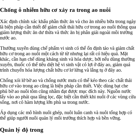
Chống ô nhiễm hữu cơ xảy ra trong ao nuôi
Xác định chính xác khẩu phần thức ăn và cho ăn nhiều bữa trong ngày
là biện pháp cần thiết để giảm chất thải hữu cơ trong ao nuôi thông qua
giảm lượng thức ăn dư thừa và thức ăn bị phân giải ngoài môi trường
nước ao.
Thường xuyên dùng chế phẩm vi sinh có thể ổn định tảo và giảm chất
hữu cơ trong ao nuôi một cách từ từ nhưng lại rất có hiệu quả. Mặt
khác, cần hạn chế dùng kháng sinh và hóa dược, bởi nếu dùng thường
xuyên, thuốc có thể tiêu diệt hệ vi sinh vật có lợi ở đáy ao, giảm quá
trình chuyển hóa lượng chất hữu cơ lơ lửng và lắng tụ ở đáy ao.
Chống xói lở bờ ao và chống nước mưa có thể kéo theo các chất thải
hữu cơ vào trong ao cũng là biện pháp cần thiết. Việc dùng bạt che
phủ bờ ao nuôi tôm cũng nhằm đạt được mục đích này. Nguồn nước
lấy vào ao phải qua lắng lọc, đặc biệt cần thiết khi nuôi ở các vùng cửa
sông, nơi có hàm lượng lớn phù sa trong nước.
Áp dụng các mô hình nuôi ghép, nuôi luân canh và nuôi tổng hợp có
thể giúp người nuôi quản lý môi trường thích hợp và bền vững.
Quản lý độ trong