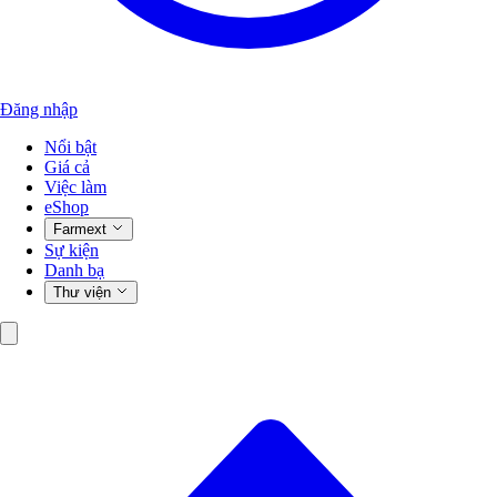
Đăng nhập
Nổi bật
Giá cả
Việc làm
eShop
Farmext
Sự kiện
Danh bạ
Thư viện