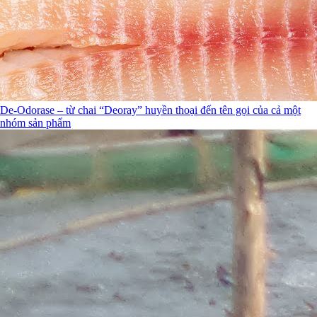
De-Odorase – từ chai “Deoray” huyền thoại đến tên gọi của cả một
nhóm sản phẩm