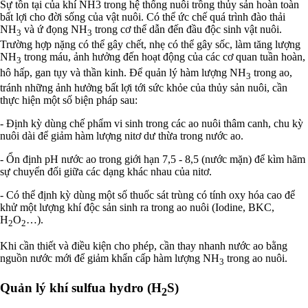
Sự tồn tại của khí NH3 trong hệ thống nuôi trồng thủy sản hoàn toàn
bất lợi cho đời sống của vật nuôi. Có thể ức chế quá trình đào thải
NH
và ứ đọng NH
trong cơ thể dẫn đến đầu độc sinh vật nuôi.
3
3
Trường hợp nặng có thể gây chết, nhẹ có thể gây sốc, làm tăng lượng
NH
trong máu, ảnh hưởng đến hoạt động của các cơ quan tuần hoàn,
3
hô hấp, gan tụy và thần kinh. Để quản lý hàm lượng NH
trong ao,
3
tránh những ảnh hưởng bất lợi tới sức khỏe của thủy sản nuôi, cần
thực hiện một số biện pháp sau:
- Định kỳ dùng chế phẩm vi sinh trong các ao nuôi thâm canh, chu kỳ
nuôi dài để giảm hàm lượng nitơ dư thừa trong nước ao.
- Ổn định pH nước ao trong giới hạn 7,5 - 8,5 (nước mặn) để kìm hãm
sự chuyển đổi giữa các dạng khác nhau của nitơ.
- Có thể định kỳ dùng một số thuốc sát trùng có tính oxy hóa cao để
khử một lượng khí độc sản sinh ra trong ao nuôi (Iodine, BKC,
H
O
…).
2
2
Khi cần thiết và điều kiện cho phép, cần thay nhanh nước ao bằng
nguồn nước mới để giảm khẩn cấp hàm lượng NH
trong ao nuôi.
3
Quản lý khí sulfua hydro (H
S)
2