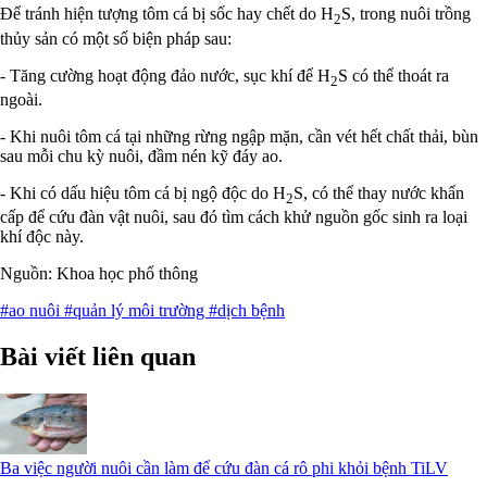
Để tránh hiện tượng tôm cá bị sốc hay chết do H
S, trong nuôi trồng
2
thủy sản có một số biện pháp sau:
- Tăng cường hoạt động đảo nước, sục khí để H
S có thể thoát ra
2
ngoài.
- Khi nuôi tôm cá tại những rừng ngập mặn, cần vét hết chất thải, bùn
sau mỗi chu kỳ nuôi, đầm nén kỹ đáy ao.
- Khi có dấu hiệu tôm cá bị ngộ độc do H
S, có thể thay nước khẩn
2
cấp để cứu đàn vật nuôi, sau đó tìm cách khử nguồn gốc sinh ra loại
khí độc này.
Nguồn: Khoa học phổ thông
#ao nuôi
#quản lý môi trường
#dịch bệnh
Bài viết liên quan
Ba việc người nuôi cần làm để cứu đàn cá rô phi khỏi bệnh TiLV