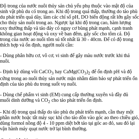
Độ trong của nước nuôi thủy sản chủ yếu phụ thuộc vào mật độ của
sinh vật phù du có trong ao. Khi độ trong quá thấp, thường do tảo phù
du phát triển quá dày, làm các chỉ số pH, DO biến động rất lớn gây sốc
cho thủy sản nuôi trong ao. Ngược lại khi độ trong cao, hàm lượng
oxy thường thấp và tảo đáy có nguy cơ bùng phát mạnh, cạnh tranh
không gian hoạt động và oxy về ban đêm, gây sốc cho tôm cá. Độ
trong của nước ao nuôi tôm sú tốt nhất là 30 - 40cm. Để có độ trong
thích hợp và ổn định, người nuôi cần:
- Dùng phân hữu cơ, vô cơ, vi sinh để gây màu nước trước khi thả
nuôi.
- Định kỳ dùng vôi CaCO
hay CaMg(CO
)
để ổn định pH và độ
3
3
2
cứng trong ao nuôi thủy sản nước mặn nhằm đảm bảo sự phát triển ổn
định của tảo phù du trong suốt vụ nuôi.
- Dùng chế phẩm vi sinh (EM) cung cấp thường xuyên và đầy đủ
muối dinh dưỡng và CO
cho tảo phát triển ổn định.
2
- Khi độ trong quá thấp do tảo phù du phát triển mạnh, cần thay một
phần nước hoặc tắt máy sục khí cho tảo dồn vào góc ao theo chiều gió,
dùng formol nồng độ 4 - 10 ppm diệt bớt tảo tại góc ao đó, sau đó lại
vận hành máy quạt nước trở lại bình thường.