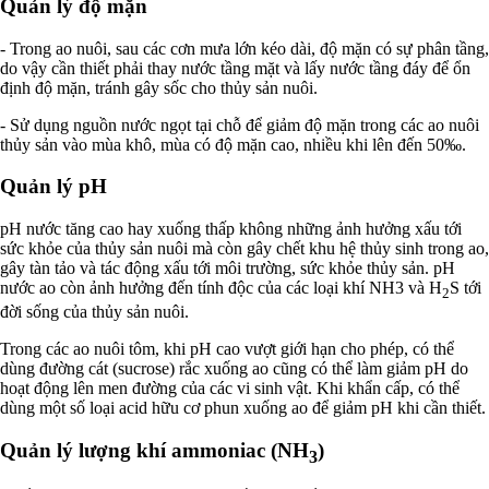
Quản lý độ mặn
- Trong ao nuôi, sau các cơn mưa lớn kéo dài, độ mặn có sự phân tầng,
do vậy cần thiết phải thay nước tầng mặt và lấy nước tầng đáy để ổn
định độ mặn, tránh gây sốc cho thủy sản nuôi.
- Sử dụng nguồn nước ngọt tại chỗ để giảm độ mặn trong các ao nuôi
thủy sản vào mùa khô, mùa có độ mặn cao, nhiều khi lên đến 50‰.
Quản lý pH
pH nước tăng cao hay xuống thấp không những ảnh hưởng xấu tới
sức khỏe của thủy sản nuôi mà còn gây chết khu hệ thủy sinh trong ao,
gây tàn tảo và tác động xấu tới môi trường, sức khỏe thủy sản. pH
nước ao còn ảnh hưởng đến tính độc của các loại khí NH3 và H
S tới
2
đời sống của thủy sản nuôi.
Trong các ao nuôi tôm, khi pH cao vượt giới hạn cho phép, có thể
dùng đường cát (sucrose) rắc xuống ao cũng có thể làm giảm pH do
hoạt động lên men đường của các vi sinh vật. Khi khẩn cấp, có thể
dùng một số loại acid hữu cơ phun xuống ao để giảm pH khi cần thiết.
Quản lý lượng khí ammoniac (NH
)
3