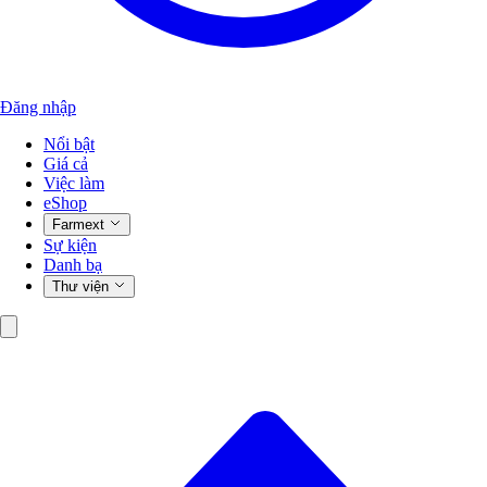
Đăng nhập
Nổi bật
Giá cả
Việc làm
eShop
Farmext
Sự kiện
Danh bạ
Thư viện