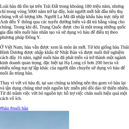
Loài hàu đã tồn tại trên Trái Đất trong khoảng 180 triệu năm, nhưng
chỉ trong vòng 5000 năm trở lại đây, loài người mới bắt đầu tiêu thụ
chúng với số lượng lớn. Người La Mã đã nhập khẩu hàu trực tiếp từ
Anh đến Ý thông qua các tuyến đường biển và đã trả bằng vàng cho
chúng. Trong khi đó, Trung Quốc được cho là một trong những quốc
gia đầu tiên nuôi hàu nhân tạo và sử dụng vỏ hàu để điều trị theo
phương pháp Đông Y.
Ở Việt Nam, hàu vẫn được xem là món ăn mới. Từ khi giống hàu Thái
Bình Dương được nhập khẩu từ Nhật Bản và được nuôi thử nghiệm
cách đây 16 năm, nghề nuôi hàu đã phát triển và trở thành một ngành
kinh doanh quan trọng, đặc biệt tại Hạ Long có hơn 200 hecta và
nhiều nông trại tự lập khác của người dân chuyên sử dụng vỏ hàu để
nuôi ấu trùng hàu.
Thay vì vứt vỏ hàu đi, tại sao chúng ta không nên thu gom vỏ hàu lại
và tận dụng chúng như một nguồn lực miễn phí dồi dào từ thiên nhiên.
Từ đó tránh việc vứt bỏ nguồn lực hỗ trợ việc chăn nuôi hiệu quả một
cách vô ích.
#hàu
#nuôi hàu