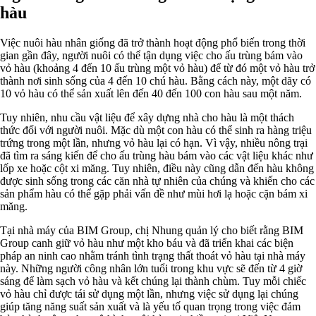
hàu
Việc nuôi hàu nhân giống đã trở thành hoạt động phổ biến trong thời
gian gần đây, người nuôi có thể tận dụng việc cho ấu trùng bám vào
vỏ hàu (khoảng 4 đến 10 ấu trùng một vỏ hàu) để từ đó một vỏ hàu trở
thành nơi sinh sống của 4 đến 10 chú hàu. Bằng cách này, một dãy có
10 vỏ hàu có thể sản xuất lên đến 40 đến 100 con hàu sau một năm.
Tuy nhiên, nhu cầu vật liệu để xây dựng nhà cho hàu là một thách
thức đối với người nuôi. Mặc dù một con hàu có thể sinh ra hàng triệu
trứng trong một lần, nhưng vỏ hàu lại có hạn. Vì vậy, nhiều nông trại
đã tìm ra sáng kiến để cho ấu trùng hàu bám vào các vật liệu khác như
lốp xe hoặc cột xi măng. Tuy nhiên, điều này cũng dẫn đến hàu không
được sinh sống trong các căn nhà tự nhiên của chúng và khiến cho các
sản phẩm hàu có thể gặp phải vấn đề như mùi hơi lạ hoặc cặn bám xi
măng.
Tại nhà máy của BIM Group, chị Nhung quản lý cho biết rằng BIM
Group canh giữ vỏ hàu như một kho báu và đã triển khai các biện
pháp an ninh cao nhằm tránh tình trạng thất thoát vỏ hàu tại nhà máy
này. Những người công nhân lớn tuổi trong khu vực sẽ đến từ 4 giờ
sáng để làm sạch vỏ hàu và kết chúng lại thành chùm. Tuy mỗi chiếc
vỏ hàu chỉ được tái sử dụng một lần, nhưng việc sử dụng lại chúng
giúp tăng năng suất sản xuất và là yếu tố quan trọng trong việc đảm