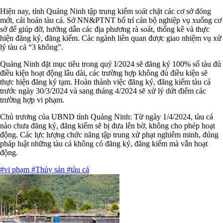
Hiện nay, tỉnh Quảng Ninh tập trung kiểm soát chặt các cơ sở đóng
mới, cải hoán tàu cá. Sở NN&PTNT bố trí cán bộ nghiệp vụ xuống cơ
sở để giúp đỡ, hướng dẫn các địa phương rà soát, thống kê và thực
hiện đăng ký, đăng kiểm. Các ngành liên quan được giao nhiệm vụ xử
lý tàu cá “3 không”.
Quảng Ninh đặt mục tiêu trong quý I/2024 sẽ đăng ký 100% số tàu đủ
điều kiện hoạt động lâu dài, các trường hợp không đủ điều kiện sẽ
thực hiện đăng ký tạm. Hoàn thành việc đăng ký, đăng kiểm tàu cá
trước ngày 30/3/2024 và sang tháng 4/2024 sẽ xử lý dứt điểm các
trường hợp vi phạm.
Chủ trương của UBND tỉnh Quảng Ninh: Từ ngày 1/4/2024, tàu cá
nào chưa đăng ký, đăng kiểm sẽ bị đưa lên bờ, không cho phép hoạt
động. Các lực lượng chức năng tập trung xử phạt nghiêm minh, đúng
pháp luật những tàu cá không có đăng ký, đăng kiểm mà vẫn hoạt
động.
#vi phạm
#Thủy sản
#tàu cá