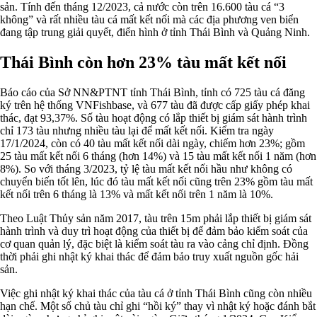
sản. Tính đến tháng 12/2023, cả nước còn trên 16.600 tàu cá “3
không” và rất nhiều tàu cá mất kết nối mà các địa phương ven biển
đang tập trung giải quyết, điển hình ở tỉnh Thái Bình và Quảng Ninh.
Thái Bình còn hơn 23% tàu mất kết nối
Báo cáo của Sở NN&PTNT tỉnh Thái Bình, tỉnh có 725 tàu cá đăng
ký trên hệ thống VNFishbase, và 677 tàu đã được cấp giấy phép khai
thác, đạt 93,37%. Số tàu hoạt động có lắp thiết bị giám sát hành trình
chỉ 173 tàu nhưng nhiều tàu lại để mất kết nối. Kiểm tra ngày
17/1/2024, còn có 40 tàu mất kết nối dài ngày, chiếm hơn 23%; gồm
25 tàu mất kết nối 6 tháng (hơn 14%) và 15 tàu mất kết nối 1 năm (hơn
8%). So với tháng 3/2023, tỷ lệ tàu mất kết nối hầu như không có
chuyển biến tốt lên, lúc đó tàu mất kết nối cũng trên 23% gồm tàu mất
kết nối trên 6 tháng là 13% và mất kết nối trên 1 năm là 10%.
Theo Luật Thủy sản năm 2017, tàu trên 15m phải lắp thiết bị giám sát
hành trình và duy trì hoạt động của thiết bị để đảm bảo kiểm soát của
cơ quan quản lý, đặc biệt là kiểm soát tàu ra vào cảng chỉ định. Đồng
thời phải ghi nhật ký khai thác để đảm bảo truy xuất nguồn gốc hải
sản.
Việc ghi nhật ký khai thác của tàu cá ở tỉnh Thái Bình cũng còn nhiều
hạn chế. Một số chủ tàu chỉ ghi “hồi ký” thay vì nhật ký hoặc đánh bắt