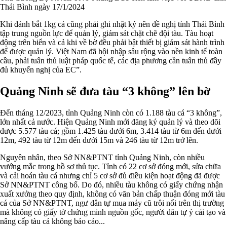
Thái Bình ngày 17/1/2024
Khi đánh bắt 1kg cá cũng phải ghi nhật ký nên đề nghị tỉnh Thái Bình
tập trung nguồn lực để quản lý, giám sát chặt chẽ đội tàu. Tàu hoạt
động trên biển và cả khi về bờ đều phải bật thiết bị giám sát hành trình
để được quản lý. Việt Nam đã hội nhập sâu rộng vào nền kinh tế toàn
cầu, phải tuân thủ luật pháp quốc tế, các địa phương cần tuân thủ đầy
đủ khuyến nghị của EC”.
Quảng Ninh sẽ đưa tàu “3 không” lên bờ
Đến tháng 12/2023, tỉnh Quảng Ninh còn có 1.188 tàu cá “3 không”,
lớn nhất cả nước. Hiện Quảng Ninh mới đăng ký quản lý và theo dõi
được 5.577 tàu cá; gồm 1.425 tàu dưới 6m, 3.414 tàu từ 6m đến dưới
12m, 492 tàu từ 12m đến dưới 15m và 246 tàu từ 12m trở lên.
Nguyên nhân, theo Sở NN&PTNT tỉnh Quảng Ninh, còn nhiều
vướng mắc trong hồ sơ thủ tục. Tỉnh có 22 cơ sở đóng mới, sửa chữa
và cải hoán tàu cá nhưng chỉ 5 cơ sở đủ điều kiện hoạt động đã được
Sở NN&PTNT công bố. Do đó, nhiều tàu không có giấy chứng nhận
xuất xưởng theo quy định, không có văn bản chấp thuận đóng mới tàu
cá của Sở NN&PTNT, ngư dân tự mua máy cũ trôi nổi trên thị trường
mà không có giấy tờ chứng minh nguồn gốc, người dân tự ý cải tạo và
nâng cấp tàu cá không báo cáo...