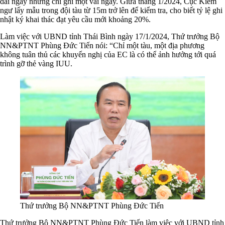
dài ngày nhưng chỉ ghi một vài ngày. Giữa tháng 1/2024, Cục Kiểm
ngư lấy mẫu trong đội tàu từ 15m trở lên để kiểm tra, cho biết tỷ lệ ghi
nhật ký khai thác đạt yêu cầu mới khoảng 20%.
Làm việc với UBND tỉnh Thái Bình ngày 17/1/2024, Thứ trưởng Bộ
NN&PTNT Phùng Đức Tiến nói: “Chỉ một tàu, một địa phương
không tuân thủ các khuyến nghị của EC là có thể ảnh hưởng tới quá
trình gỡ thẻ vàng IUU.
Thứ trưởng Bộ NN&PTNT Phùng Đức Tiến
Thứ trưởng Bộ NN&PTNT Phùng Đức Tiến làm việc với UBND tỉnh