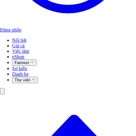
Đăng nhập
Nổi bật
Giá cả
Việc làm
eShop
Farmext
Sự kiện
Danh bạ
Thư viện