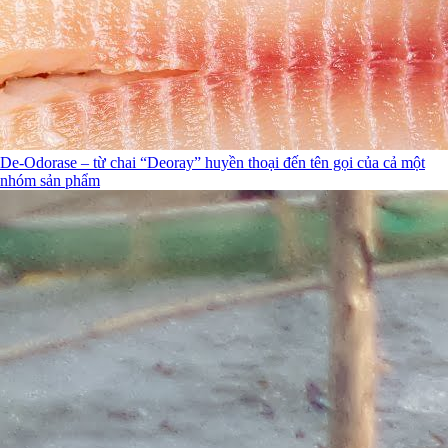
De-Odorase – từ chai “Deoray” huyền thoại đến tên gọi của cả một
nhóm sản phẩm