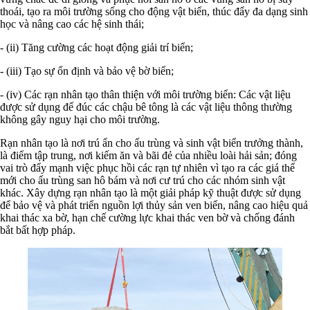
thoái, tạo ra môi trường sống cho động vật biển, thúc đẩy đa dạng sinh
học và nâng cao các hệ sinh thái;
- (ii) Tăng cường các hoạt động giải trí biển;
- (iii) Tạo sự ổn định và bảo vệ bờ biển;
- (iv) Các rạn nhân tạo thân thiện với môi trường biển: Các vật liệu
được sử dụng để đúc các chậu bê tông là các vật liệu thông thường
không gây nguy hại cho môi trường.
Rạn nhân tạo là nơi trú ẩn cho ấu trùng và sinh vật biển trưởng thành,
là điểm tập trung, nơi kiếm ăn và bãi đẻ của nhiều loài hải sản; đóng
vai trò đẩy mạnh việc phục hồi các rạn tự nhiên vì tạo ra các giá thể
mới cho ấu trùng san hô bám và nơi cư trú cho các nhóm sinh vật
khác. Xây dựng rạn nhân tạo là một giải pháp kỹ thuật được sử dụng
để bảo vệ và phát triển nguồn lợi thủy sản ven biển, nâng cao hiệu quả
khai thác xa bờ, hạn chế cường lực khai thác ven bờ và chống đánh
bắt bất hợp pháp.