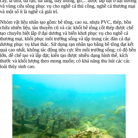
cây, lá dừa, đá rạn, đá tảng, dây thừng, gỗ,... được lắp đặt ở đại dương
và vùng cửa sông phục vụ cho nghề cá thủ công, nghề cá thương mại
và một số ít là nghề cá giải t
rí.
Nhóm vật liệu nhân tạo gồm: bê tông, cao su, nhựa PVC, thép, bồn
chứa nhiên liệu, tàu thuyền cũ và các khối bê tông cốt thép được chế
tạo chuyên biệt lắp ở đại dương và biển khơi phục vụ cho nghề cá
thương mại, khôi phục môi trường sống và tập trung các đàn cá đại
dương phục vụ khai thác. Sử dụng rạn nhân tạo bằng bê tông đạt kết
quả cao nhất, không tác động tiêu cực lên môi trường sống; có độ bền
lớn, dễ chế tạo và lắp đặt; kiến tạo được nhiều dạng hình thể, kích
thước và khối lượng theo mong muốn; có khả năng thu hút các các
loài thủy sinh cao.