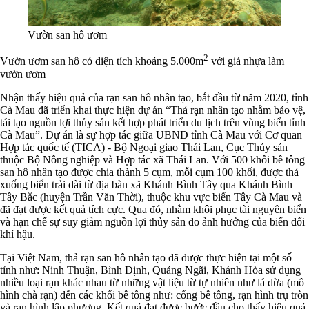
Vườn san hô ươm
2
Vườn ươm san hô có diện tích khoảng 5.000m
với giá nhựa làm
vườn ươm
Nhận thấy hiệu quả của rạn san hô nhân tạo, bắt đầu từ năm 2020, tỉnh
Cà Mau đã triển khai thực hiện dự án “Thả rạn nhân tạo nhằm bảo vệ,
tái tạo nguồn lợi thủy sản kết hợp phát triển du lịch trên vùng biển tỉnh
Cà Mau”. Dự án là sự hợp tác giữa UBND tỉnh Cà Mau với Cơ quan
Hợp tác quốc tế (TICA) - Bộ Ngoại giao Thái Lan, Cục Thủy sản
thuộc Bộ Nông nghiệp và Hợp tác xã Thái Lan. Với 500 khối bê tông
san hô nhân tạo được chia thành 5 cụm, mỗi cụm 100 khối, được thả
xuống biển trải dài từ địa bàn xã Khánh Bình Tây qua Khánh Bình
Tây Bắc (huyện Trần Văn Thời), thuộc khu vực biển Tây Cà Mau và
đã đạt được kết quả tích cực. Qua đó, nhằm khôi phục tài nguyên biển
và hạn chế sự suy giảm nguồn lợi thủy sản do ảnh hưởng của biến đổi
khí hậu.
Tại Việt Nam, thả rạn san hô nhân tạo đã được thực hiện tại một số
tỉnh như: Ninh Thuận, Bình Định, Quảng Ngãi, Khánh Hòa sử dụng
nhiều loại rạn khác nhau từ những vật liệu từ tự nhiên như lá dừa (mô
hình chà rạn) đến các khối bê tông như: cống bê tông, rạn hình trụ tròn
và rạn hình lập phương. Kết quả đạt được bước đầu cho thấy hiệu quả