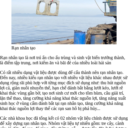
Rạn nhân tạo
Rạn nhân tạo là nơi trú ẩn cho ấu trùng và sinh vật biển trưởng thành,
là điểm tập trung, nơi kiếm ăn và bãi đẻ của nhiều loài hải sản
Có rất nhiều dạng vật liệu được dùng để cấu thành nên rạn nhân tạo.
Đến nay, nhiều kiểu rạn nhân tạo với nhiều vật liệu khác nhau được sử
dụng rộng rãi phù hợp với từng mục đích sử dụng như: thu hút nguồn
lợi cá, giàn nuôi nhuyễn thể, hạn chế đánh bắt bằng lưới kéo, lưới rê
khai thác vùng gần bờ, tạo nơi sinh cư mới cho tôm hùm, câu giải trí,
lặn thể thao, tăng cường khả năng khai thác nguồn lợi, tăng năng xuất
sinh học ở vùng cấm đánh bắt tại rạn nhân tạo, tăng cường khả năng
khai thác nguồn lợi thay thế các rạn san hô bị phá hủy...
Các nhà khoa học đã tổng kết có 02 nhóm vật liệu chính được sử dụng
để xây dựng rạn nhân tạo. Nhóm vật liệu tự nhiên gồm: tre cây, cành