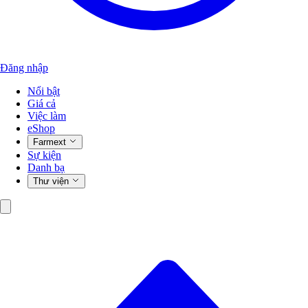
Đăng nhập
Nổi bật
Giá cả
Việc làm
eShop
Farmext
Sự kiện
Danh bạ
Thư viện