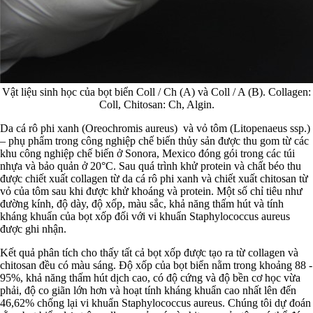
Vật liệu sinh học của bọt biển Coll / Ch (A) và Coll / A (B). Collagen:
Coll, Chitosan: Ch, Algin.
Da cá rô phi xanh (Oreochromis aureus) và vỏ tôm (Litopenaeus ssp.)
– phụ phẩm trong công nghiệp chế biến thủy sản được thu gom từ các
khu công nghiệp chế biến ở Sonora, Mexico đóng gói trong các túi
nhựa và bảo quản ở 20°C. Sau quá trình khử protein và chất béo thu
được chiết xuất collagen từ da cá rô phi xanh và chiết xuất chitosan từ
vỏ của tôm sau khi được khử khoáng và protein. Một số chỉ tiêu như
đường kính, độ dày, độ xốp, màu sắc, khả năng thấm hút và tính
kháng khuẩn của bọt xốp đối với vi khuẩn Staphylococcus aureus
được ghi nhận.
Kết quả phân tích cho thấy tất cả bọt xốp được tạo ra từ collagen và
chitosan đều có màu sáng. Độ xốp của bọt biển nằm trong khoảng 88 -
95%, khả năng thấm hút dịch cao, có độ cứng và độ bền cơ học vừa
phải, độ co giãn lớn hơn và hoạt tính kháng khuẩn cao nhất lên đến
46,62% chống lại vi khuẩn Staphylococcus aureus. Chúng tôi dự đoán