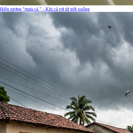
Hiện tượng "mưa cá " - Khi cá rơi từ trời xuống