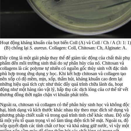
Hoạt động kháng khuẩn của bọt biển Coll (A) và Coll / Ch / A (3: 1: 1)
(B) chống lại
S. aureus
. Collagen: Coll, Chitosan: Ch, Alginate: A.
Đây cũng là một giải pháp thay thế để giảm tác động của chất thải phụ
phẩm đến môi trường sinh thái do sự phân hủy của nó. Chitosan và
collagens là các polyme tự nhiên có nguồn gốc thủy sinh với đặc tính
phù hợp trong ứng dụng y học. Khi kết hợp chitosan và collagen tạo
nên xốp có độ mềm, mịn, xốp, thấm hút, kháng khuẩn cao đem lại
những hiệu quả tích cực như thúc đẩy quá trình chữa lành da, hoạt
động như một hàng rào vật lý, hấp thụ các dịch lỏng của cơ thể từ vết
thương đồng thời ngăn chặn vi khuẩn phát triển.
Ngoài ra, chitosan và collagen có thể phân hủy sinh học và không độc
hại, hình dạng và kích thước khác nhau tùy theo mục đích sử dụng và
phương pháp chiết xuất và trong quá trình tinh chế khác nhau. Độ xốp
là một yếu tố quan trọng vì nó làm tăng diện tích bề mặt. Ngoài ra, độ
xốp quyết định các tính chất cơ học và khả năng giữ nước, vì vậy một
miếng xốp cầm máu dễ dàng thấm hút các chất lỏng có trong vết