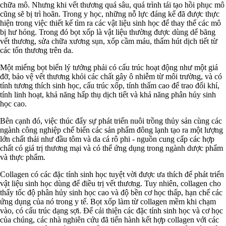
chữa mô. Nhưng khi vết thương quá sâu, quá trình tái tạo hồi phục mô
cũng sẽ bị trì hoãn. Trong y học, những nỗ lực đáng kể đã được thực
hiện trong việc thiết kế tìm ra các vật liệu sinh học để thay thế các mô
bị hư hỏng. Trong đó bọt xốp là vật liệu thường được dùng dể băng
vết thương, sửa chữa xương sụn, xốp cầm máu, thấm hút dịch tiết từ
các tổn thương trên da.
Một miếng bọt biển lý tưởng phải có cấu trúc hoạt động như một giá
đỡ, bảo vệ vết thương khỏi các chất gây ô nhiễm từ môi trường, và có
tính tương thích sinh học, cấu trúc xốp, tính thấm cao để trao đổi khí,
tính linh hoạt, khả năng hấp thụ dịch tiết và khả năng phân hủy sinh
học cao.
Bên cạnh đó, việc thúc đẩy sự phát triển nuôi trồng thủy sản cùng các
ngành công nghiệp chế biến các sản phẩm đông lạnh tạo ra một lượng
lớn chất thải như đầu tôm và da cá rô phi - nguồn cung cấp các hợp
chất có giá trị thương mại và có thể ứng dụng trong ngành dược phẩm
và thực phẩm.
Collagen có các đặc tính sinh học tuyệt vời được ưa thích để phát triển
vật liệu sinh học dùng để điều trị vết thương. Tuy nhiên, collagen cho
thấy tốc độ phân hủy sinh học cao và độ bền cơ học thấp, hạn chế các
ứng dụng của nó trong y tế. Bọt xốp làm từ collagen mềm khi chạm
vào, có cấu trúc dạng sợi. Để cải thiện các đặc tính sinh học và cơ học
của chúng, các nhà nghiên cứu đã tiến hành kết hợp collagen với các