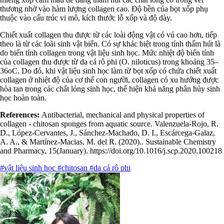
thương nhờ vào hàm lượng collagen cao. Độ bền của bọt xốp phụ
thuộc vào cấu trúc vi mô, kích thước lỗ xốp và độ dày.
Chiết xuất collagen thu được từ các loài động vật có vú cao hơn, tiếp
theo là từ các loài sinh vật biển. Có sự khác biệt trong tính thấm hút là
do biến tính collagen trong vật liệu sinh học. Mức nhiệt độ biến tính
của collagen thu được từ da cá rô phi (O. niloticus) trong khoảng 35–
36oC. Do đó, khi vật liệu sinh học làm từ bọt xốp có chứa chiết xuất
collagen ở nhiệt độ của cơ thể con người, collagen có xu hướng được
hòa tan trong các chất lỏng sinh học, thể hiện khả năng phân hủy sinh
học hoàn toàn.
References:
Antibacterial, mechanical and physical properties of
collagen - chitosan sponges from aquatic source. Valenzuela-Rojo, R.
D., López-Cervantes, J., Sánchez-Machado, D. I., Escárcega-Galaz,
A. A., & Martínez-Macias, M. del R. (2020).. Sustainable Chemistry
and Pharmacy, 15(January). https://doi.org/10.1016/j.scp.2020.100218
#vật liệu sinh học
#chitosan
#da cá rô phi