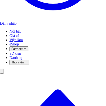
Đăng nhập
Nổi bật
Giá cả
Việc làm
eShop
Farmext
Sự kiện
Danh bạ
Thư viện