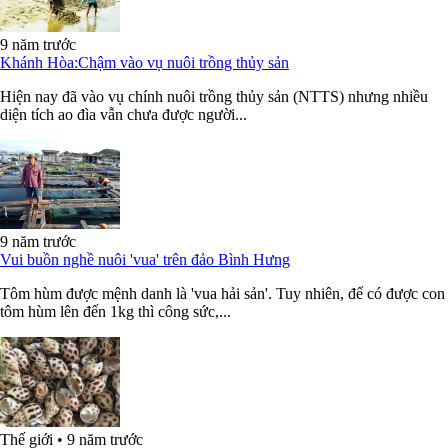
9 năm trước
Khánh Hòa:Chậm vào vụ nuôi trồng thủy sản
Hiện nay đã vào vụ chính nuôi trồng thủy sản (NTTS) nhưng nhiều
diện tích ao đìa vẫn chưa được người...
9 năm trước
Vui buồn nghề nuôi 'vua' trên đảo Bình Hưng
Tôm hùm được mệnh danh là 'vua hải sản'. Tuy nhiên, để có được con
tôm hùm lên đến 1kg thì công sức,...
Thế giới
•
9 năm trước