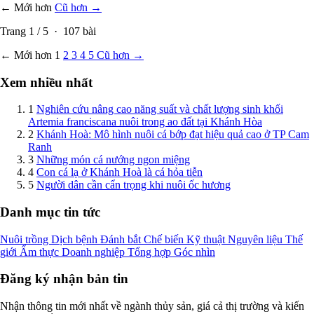
← Mới hơn
Cũ hơn →
Trang
1
/
5
·
107
bài
← Mới hơn
1
2
3
4
5
Cũ hơn →
Xem nhiều nhất
1
Nghiên cứu nâng cao năng suất và chất lượng sinh khối
Artemia franciscana nuôi trong ao đất tại Khánh Hòa
2
Khánh Hoà: Mô hình nuôi cá bớp đạt hiệu quả cao ở TP Cam
Ranh
3
Những món cá nướng ngon miệng
4
Con cá lạ ở Khánh Hoà là cá hỏa tiễn
5
Người dân cần cẩn trọng khi nuôi ốc hương
Danh mục tin tức
Nuôi trồng
Dịch bệnh
Đánh bắt
Chế biến
Kỹ thuật
Nguyên liệu
Thế
giới
Ẩm thực
Doanh nghiệp
Tổng hợp
Góc nhìn
Đăng ký nhận bản tin
Nhận thông tin mới nhất về ngành thủy sản, giá cả thị trường và kiến