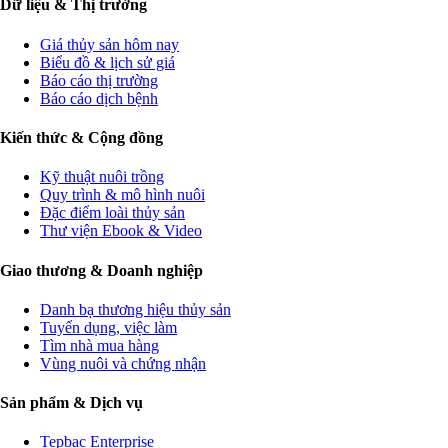
Dữ liệu & Thị trường
Giá thủy sản hôm nay
Biểu đồ & lịch sử giá
Báo cáo thị trường
Báo cáo dịch bệnh
Kiến thức & Cộng đồng
Kỹ thuật nuôi trồng
Quy trình & mô hình nuôi
Đặc điểm loài thủy sản
Thư viện Ebook & Video
Giao thương & Doanh nghiệp
Danh bạ thương hiệu thủy sản
Tuyển dụng, việc làm
Tìm nhà mua hàng
Vùng nuôi và chứng nhận
Sản phẩm & Dịch vụ
Tepbac Enterprise