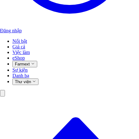
Đăng nhập
Nổi bật
Giá cả
Việc làm
eShop
Farmext
Sự kiện
Danh bạ
Thư viện