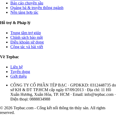
Báo cáo chuyên sâu
Quảng bá & truyền thông ngành
Nền tảng hợp tác
Hỗ trợ & Pháp lý
Trung tâm trợ giúp
Chính sách bảo mật
Điều khoản sử dụng
Cộng tác và bài viết
Về Tepbac
Liên hệ
Tuyển dụng
Giới thiệu
CÔNG TY CỔ PHẦN TÉP BẠC · GPDKKD: 0312448735 do
sở KH & ĐT TP.HCM cấp ngày 07/09/2013 · Địa chỉ: 11 Hồ
Xuân Hương, Xuân Hòa, TP. HCM · Email:
info@tepbac.com
·
Điện thoại: 0888834988
© 2026 Tepbac.com - Cổng kết nối thông tin thủy sản. All rights
reserved.