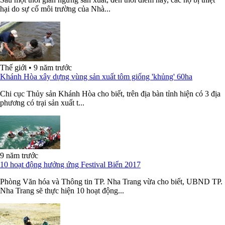
hại do sự cố môi trường của Nhà...
Thế giới
•
9 năm trước
Khánh Hòa xây dựng vùng sản xuất tôm giống 'khủng' 60ha
Chi cục Thủy sản Khánh Hòa cho biết, trên địa bàn tỉnh hiện có 3 địa
phương có trại sản xuất t...
9 năm trước
10 hoạt động hưởng ứng Festival Biển 2017
Phòng Văn hóa và Thông tin TP. Nha Trang vừa cho biết, UBND TP.
Nha Trang sẽ thực hiện 10 hoạt động...