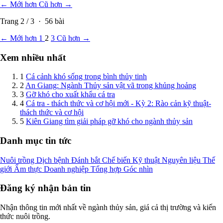
← Mới hơn
Cũ hơn →
Trang
2
/
3
·
56
bài
← Mới hơn
1
2
3
Cũ hơn →
Xem nhiều nhất
1
Cá cảnh khó sống trong bình thủy tinh
2
An Giang: Ngành Thủy sản vật vã trong khủng hoảng
3
Gỡ khó cho xuất khẩu cá tra
4
Cá tra - thách thức và cơ hội mới - Kỳ 2: Rào cản kỹ thuật-
thách thức và cơ hội
5
Kiên Giang tìm giải pháp gỡ khó cho ngành thủy sản
Danh mục tin tức
Nuôi trồng
Dịch bệnh
Đánh bắt
Chế biến
Kỹ thuật
Nguyên liệu
Thế
giới
Ẩm thực
Doanh nghiệp
Tổng hợp
Góc nhìn
Đăng ký nhận bản tin
Nhận thông tin mới nhất về ngành thủy sản, giá cả thị trường và kiến
thức nuôi trồng.