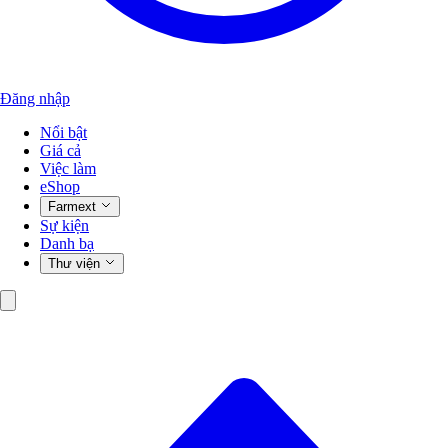
Đăng nhập
Nổi bật
Giá cả
Việc làm
eShop
Farmext
Sự kiện
Danh bạ
Thư viện