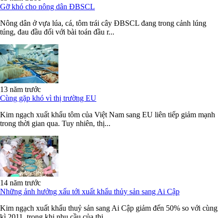
Gỡ khó cho nông dân ĐBSCL
Nông dân ở vựa lúa, cá, tôm trái cây ĐBSCL đang trong cảnh lúng
túng, đau đầu đối với bài toán đầu r...
13 năm trước
Cùng gặp khó vì thị trường EU
Kim ngạch xuất khẩu tôm của Việt Nam sang EU liên tiếp giảm mạnh
trong thời gian qua. Tuy nhiên, thị...
14 năm trước
Những ảnh hưởng xấu tới xuất khẩu thủy sản sang Ai Cập
Kim ngạch xuất khẩu thuỷ sản sang Ai Cập giảm đến 50% so với cùng
kì 2011, trong khi nhu cầu của thị...