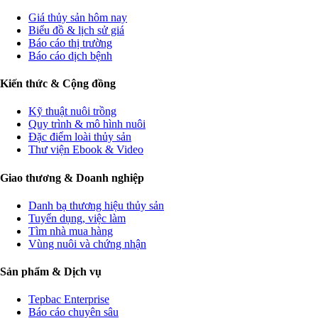
Giá thủy sản hôm nay
Biểu đồ & lịch sử giá
Báo cáo thị trường
Báo cáo dịch bệnh
Kiến thức & Cộng đồng
Kỹ thuật nuôi trồng
Quy trình & mô hình nuôi
Đặc điểm loài thủy sản
Thư viện Ebook & Video
Giao thương & Doanh nghiệp
Danh bạ thương hiệu thủy sản
Tuyển dụng, việc làm
Tìm nhà mua hàng
Vùng nuôi và chứng nhận
Sản phẩm & Dịch vụ
Tepbac Enterprise
Báo cáo chuyên sâu