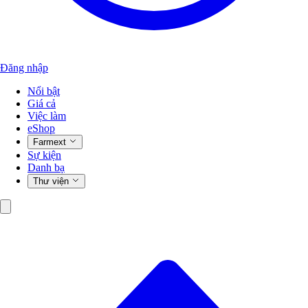
Đăng nhập
Nổi bật
Giá cả
Việc làm
eShop
Farmext
Sự kiện
Danh bạ
Thư viện