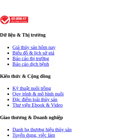
Dữ liệu & Thị trường
Giá thủy sản hôm nay
Biểu đồ & lịch sử giá
Báo cáo thị trường
Báo cáo dịch bệnh
Kiến thức & Cộng đồng
Kỹ thuật nuôi trồng
Quy trình & mô hình nuôi
Đặc điểm loài thủy sản
Thư viện Ebook & Video
Giao thương & Doanh nghiệp
Danh bạ thương hiệu thủy sản
Tuyển dụng, việc làm