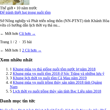
Thế giới
•
10 năm trước
Để tránh thiệt hại trong nuôi tôm
Sở Nông nghiệp và Phát triển nông thôn (NN-PTNT) tỉnh Khánh Hòa
vừa có hướng dẫn lịch thời vụ thả nu...
← Mới hơn
Cũ hơn →
Trang
1
/
2
·
35
bài
← Mới hơn
1
2
Cũ hơn →
Xem nhiều nhất
1
Khung mùa vụ thả giống nuôi tôm nước lợ năm 2018
2
Khung mùa vụ nuôi tôm 2018 ở Sóc Trăng và những lưu ý
3
Khung lịch thời vụ nuôi tôm Cà Mau năm 2019
4
Khung mùa vụ nuôi trồng thủy sản năm 2018 tỉnh Quảng
Nam
5
Lịch thời vụ nuôi trồng thủy sản tỉnh Bạc Liêu năm 2018
Danh mục tin tức