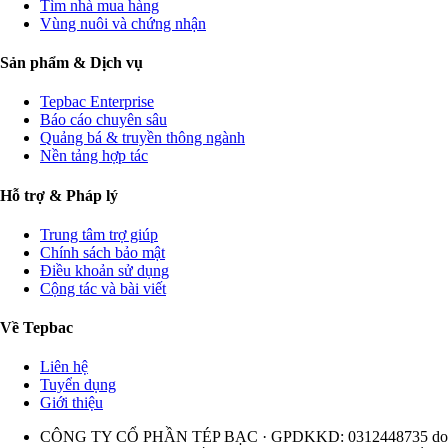
Tìm nhà mua hàng
Vùng nuôi và chứng nhận
Sản phẩm & Dịch vụ
Tepbac Enterprise
Báo cáo chuyên sâu
Quảng bá & truyền thông ngành
Nền tảng hợp tác
Hỗ trợ & Pháp lý
Trung tâm trợ giúp
Chính sách bảo mật
Điều khoản sử dụng
Cộng tác và bài viết
Về Tepbac
Liên hệ
Tuyển dụng
Giới thiệu
CÔNG TY CỔ PHẦN TÉP BẠC · GPDKKD: 0312448735 do