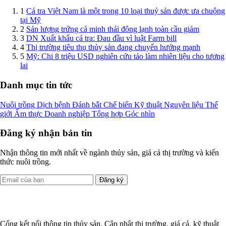
1
Cá tra Việt Nam là một trong 10 loại thuỷ sản được ưa chuộng
tại Mỹ
2
Sản lượng trứng cá minh thái đông lạnh toàn cầu giảm
3
DN Xuất khẩu cá tra: Đau đầu vì luật Farm bill
4
Thị trường tiêu thụ thủy sản đang chuyển hướng mạnh
5
Mỹ: Chi 8 triệu USD nghiên cứu tảo làm nhiên liệu cho tương
lai
Danh mục tin tức
Nuôi trồng
Dịch bệnh
Đánh bắt
Chế biến
Kỹ thuật
Nguyên liệu
Thế
giới
Ẩm thực
Doanh nghiệp
Tổng hợp
Góc nhìn
Đăng ký nhận bản tin
Nhận thông tin mới nhất về ngành thủy sản, giá cả thị trường và kiến
thức nuôi trồng.
Đăng ký
Cổng kết nối thông tin thủy sản. Cập nhật thị trường, giá cả, kỹ thuật