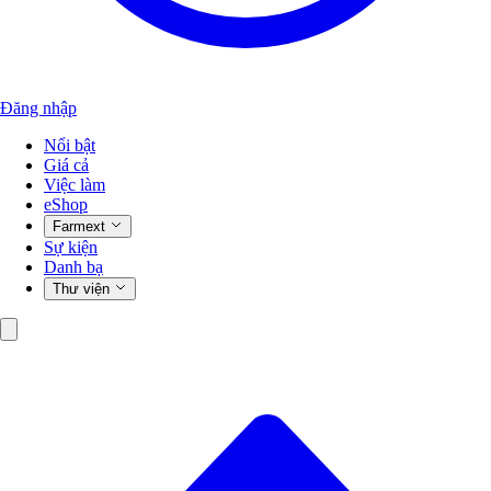
Đăng nhập
Nổi bật
Giá cả
Việc làm
eShop
Farmext
Sự kiện
Danh bạ
Thư viện