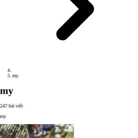
my
my
247 bài viết
my