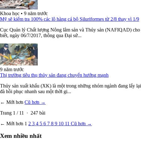
Khoa học
•
9 năm trước
Mỹ sẽ kiểm tra 100% các lô hàng cá bộ Siluriformes từ 2/8 thay vì 1/9
Cục Quản lý Chất lượng Nông lâm sản và Thủy sản (NAFIQAD) cho
biết, ngày 06/7/2017, thông qua Đại sứ...
9 năm trước
Thị trường tiêu thụ thủy sản đang chuyển hướng mạnh
Thủy sản xuất khẩu (XK) là một trong những nhóm ngành đang lấy lại
đà hồi phục nhanh sau một thời gi...
← Mới hơn
Cũ hơn →
Trang
1
/
11
·
247
bài
← Mới hơn
1
2
3
4
5
6
7
8
9
10
11
Cũ hơn →
Xem nhiều nhất