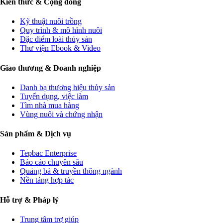
Kiến thức & Cộng đồng
Kỹ thuật nuôi trồng
Quy trình & mô hình nuôi
Đặc điểm loài thủy sản
Thư viện Ebook & Video
Giao thương & Doanh nghiệp
Danh bạ thương hiệu thủy sản
Tuyển dụng, việc làm
Tìm nhà mua hàng
Vùng nuôi và chứng nhận
Sản phẩm & Dịch vụ
Tepbac Enterprise
Báo cáo chuyên sâu
Quảng bá & truyền thông ngành
Nền tảng hợp tác
Hỗ trợ & Pháp lý
Trung tâm trợ giúp