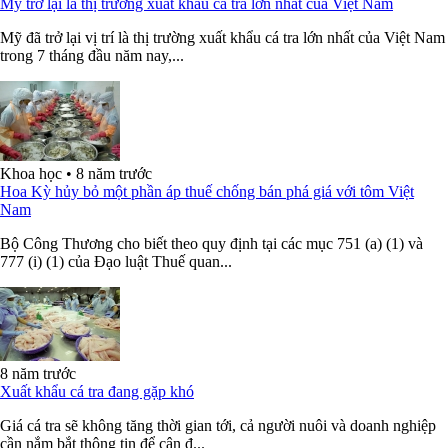
Mỹ trở lại là thị trường xuất khẩu cá tra lớn nhất của Việt Nam
Mỹ đã trở lại vị trí là thị trường xuất khẩu cá tra lớn nhất của Việt Nam
trong 7 tháng đầu năm nay,...
Khoa học
•
8 năm trước
Hoa Kỳ hủy bỏ một phần áp thuế chống bán phá giá với tôm Việt
Nam
Bộ Công Thương cho biết theo quy định tại các mục 751 (a) (1) và
777 (i) (1) của Đạo luật Thuế quan...
8 năm trước
Xuất khẩu cá tra đang gặp khó
Giá cá tra sẽ không tăng thời gian tới, cả người nuôi và doanh nghiệp
cần nắm bắt thông tin để cân đ...