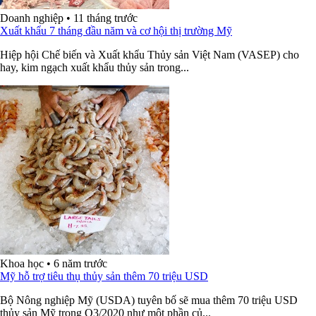
Doanh nghiệp
•
11 tháng trước
Xuất khẩu 7 tháng đầu năm và cơ hội thị trường Mỹ
Hiệp hội Chế biến và Xuất khẩu Thủy sản Việt Nam (VASEP) cho
hay, kim ngạch xuất khẩu thủy sản trong...
Khoa học
•
6 năm trước
Mỹ hỗ trợ tiêu thụ thủy sản thêm 70 triệu USD
Bộ Nông nghiệp Mỹ (USDA) tuyên bố sẽ mua thêm 70 triệu USD
thủy sản Mỹ trong Q3/2020 như một phần củ...