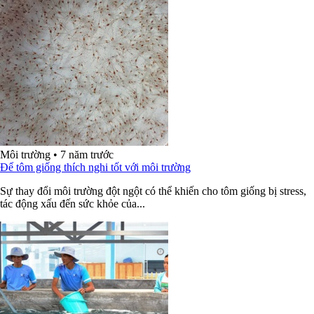
Môi trường
•
7 năm trước
Để tôm giống thích nghi tốt với môi trường
Sự thay đổi môi trường đột ngột có thể khiến cho tôm giống bị stress,
tác động xấu đến sức khỏe của...