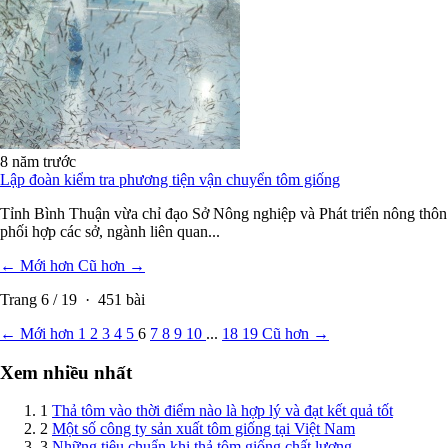
8 năm trước
Lập đoàn kiểm tra phương tiện vận chuyển tôm giống
Tỉnh Bình Thuận vừa chỉ đạo Sở Nông nghiệp và Phát triển nông thôn
phối hợp các sở, ngành liên quan...
← Mới hơn
Cũ hơn →
Trang
6
/
19
·
451
bài
← Mới hơn
1
2
3
4
5
6
7
8
9
10
...
18
19
Cũ hơn →
Xem nhiều nhất
1
Thả tôm vào thời điểm nào là hợp lý và đạt kết quả tốt
2
Một số công ty sản xuất tôm giống tại Việt Nam
3
Những tiêu chuẩn khi thả tôm giống chất lượng