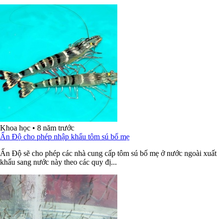
Khoa học
•
8 năm trước
Ấn Độ cho phép nhập khẩu tôm sú bố mẹ
Ấn Độ sẽ cho phép các nhà cung cấp tôm sú bố mẹ ở nước ngoài xuất
khẩu sang nước này theo các quy đị...