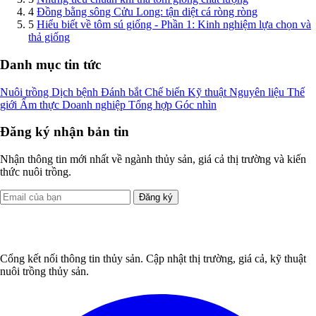
4
Đồng bằng sông Cửu Long: tận diệt cá ròng ròng
5
Hiểu biết về tôm sú giống - Phần 1: Kinh nghiệm lựa chọn và
thả giống
Danh mục tin tức
Nuôi trồng
Dịch bệnh
Đánh bắt
Chế biến
Kỹ thuật
Nguyên liệu
Thế
giới
Ẩm thực
Doanh nghiệp
Tổng hợp
Góc nhìn
Đăng ký nhận bản tin
Nhận thông tin mới nhất về ngành thủy sản, giá cả thị trường và kiến
thức nuôi trồng.
Đăng ký
Cổng kết nối thông tin thủy sản. Cập nhật thị trường, giá cả, kỹ thuật
nuôi trồng thủy sản.