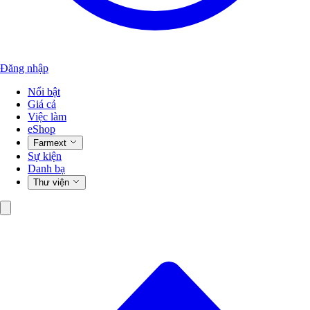
Đăng nhập
Nổi bật
Giá cả
Việc làm
eShop
Farmext
Sự kiện
Danh bạ
Thư viện