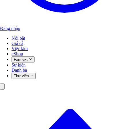
Đăng nhập
Nổi bật
Giá cả
Việc làm
eShop
Farmext
Sự kiện
Danh bạ
Thư viện