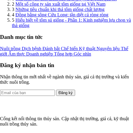
2
Một số công ty sản xuất tôm giống tại Việt Nam
3
Những tiêu chuẩn khi thả tôm giống chất lượng
4
Đồng bằng sông Cửu Long: tận diệt cá ròng ròng
5
Hiểu biết về tôm sú giống - Phần 1: Kinh nghiệm lựa chọn và
thả giống
Danh mục tin tức
Nuôi trồng
Dịch bệnh
Đánh bắt
Chế biến
Kỹ thuật
Nguyên liệu
Thế
giới
Ẩm thực
Doanh nghiệp
Tổng hợp
Góc nhìn
Đăng ký nhận bản tin
Nhận thông tin mới nhất về ngành thủy sản, giá cả thị trường và kiến
thức nuôi trồng.
Đăng ký
Cổng kết nối thông tin thủy sản. Cập nhật thị trường, giá cả, kỹ thuật
nuôi trồng thủy sản.