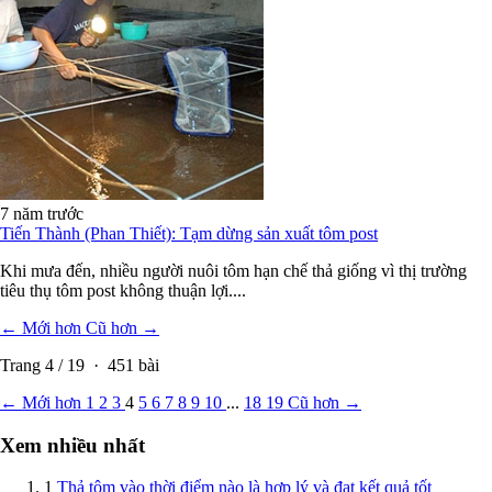
7 năm trước
Tiến Thành (Phan Thiết): Tạm dừng sản xuất tôm post
Khi mưa đến, nhiều người nuôi tôm hạn chế thả giống vì thị trường
tiêu thụ tôm post không thuận lợi....
← Mới hơn
Cũ hơn →
Trang
4
/
19
·
451
bài
← Mới hơn
1
2
3
4
5
6
7
8
9
10
...
18
19
Cũ hơn →
Xem nhiều nhất
1
Thả tôm vào thời điểm nào là hợp lý và đạt kết quả tốt