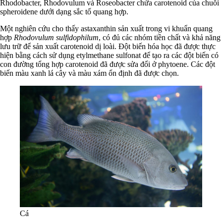
Rhodobacter, Rhodovulum và Roseobacter chứa carotenoid của chuỗi
spheroidene dưới dạng sắc tố quang hợp.
Một nghiên cứu cho thấy astaxanthin sản xuất trong vi khuẩn quang
hợp
Rhodovulum sulfidophilum
, có đủ các nhóm tiền chất và khả năng
lưu trữ để sản xuất carotenoid dị loài. Đột biến hóa học đã được thực
hiện bằng cách sử dụng etylmethane sulfonat để tạo ra các đột biến có
con đường tổng hợp carotenoid đã được sửa đổi ở phytoene. Các đột
biến màu xanh lá cây và màu xám ổn định đã được chọn.
Cá