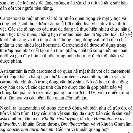
sản cho các loài này để tăng cường màu sắc cho thịt và tăng sức hấp
dẫn đối với người tiêu dùng.
Carotenoid là một nhóm sắc tố tự nhiên quan trọng về mặt y học và
công nghệ sinh học được sản xuất bởi nhiều loại vi sinh vật và thực
vật. Các sắc tố này có cấu trúc đa dạng và thực hiện nhiều chức năng
sinh học khác nhau, chẳng hạn như tạo màu đặc trưng cho loài, bảo vệ
khỏi ánh sáng và thu thập ánh. Chúng cũng đóng vai trò là tiền chất
phân tử cho nhiều loại hormone. Carotenoid đã được sử dụng trong
thương mại như chất tạo màu thực phẩm, chất bổ sung thức ăn chăn
nuôi và gần đây hơn là thuốc trung tính cho mục đích mỹ phẩm và
dược phẩm.
Astaxanthin là một carotenoid có quan hệ mật thiết với các carotenoid
nổi tiếng khác, chẳng hạn như b-carotene, zeaxanthin, lutein và các
carotenoid chính có trong động vật thủy sinh. Nó có hoạt tính chống
oxy hóa cao, và các đặc tính của nó được cho là góp phần bảo vệ
chống lại quá trình oxy hóa quang học dưới tia UV, viêm nhiễm, ung
thư, lão hóa và các bệnh liên quan đến tuổi tác.
Ngoài ra, astaxanthin có trong các mô động vật biển như cá tráp đỏ, cá
hồi và tôm hùm. Hay các sinh vật sau đây đã được báo cáo là sản xuất
astaxanthin: nấm men
Phaffia rhodozyma
, tảo lục
Haematococcus
pluvialis
, vi khuẩn Gram dương
Brevibacterium
và vi khuẩn Gram âm
Agrobacterium aurantiacum
. Các chi vi khuẩn quang hợp