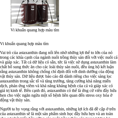
Vi khuẩn quang hợp màu tím
Vi khuẩn quang hợp màu tím
Vai trò của astaxanthin đang nổi lên nhờ những lợi thế to lớn của nó
trong các khía cạnh của ngành nuôi trồng thủy sản đối với việc nuôi cá
và giáp xác. Tất cả dữ liệu có sẵn, tức là việc sử dụng astaxanthin làm
chất bổ sung thức ăn cho các loài thủy sản nuôi, đều ủng hộ kết luận
rằng astaxanthin không chống chỉ định đối với dinh dưỡng của động
vật thủy sản. Dữ liệu được báo cáo đã dành riêng cho việc sàng lọc
astaxanthin trong sắc tố và tăng trưởng, tăng cường khả năng miễn
dịch, phản ứng viêm và khả năng kháng bệnh của cá và giáp xác có
giá trị kinh tế. Bên cạnh đó, astaxanthin có thể là ứng cử viên đầy hứa
hẹn cho việc ngăn ngừa một số bệnh liên quan đến stress oxy hóa ở
động vật thủy sản.
Người ta hy vọng rằng với astaxanthin, những lợi ích đã đề cập ở trên
của astaxanthin sẽ là một sản phẩm sinh học đầy hứa hẹn và an toàn