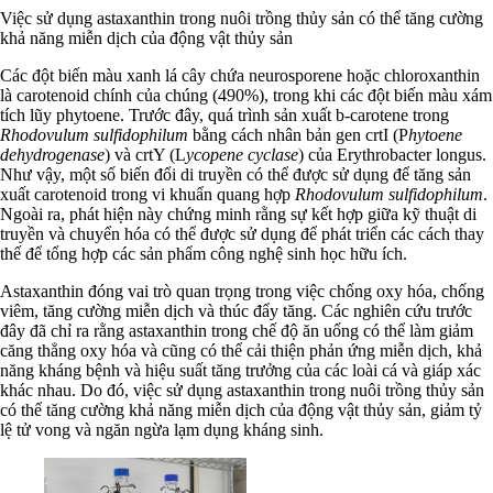
Việc sử dụng astaxanthin trong nuôi trồng thủy sản có thể tăng cường
khả năng miễn dịch của động vật thủy sản
Các đột biến màu xanh lá cây chứa neurosporene hoặc chloroxanthin
là carotenoid chính của chúng (490%), trong khi các đột biến màu xám
tích lũy phytoene. Trước đây, quá trình sản xuất b-carotene trong
Rhodovulum sulfidophilum
bằng cách nhân bản gen crtI (P
hytoene
dehydrogenase
) và crtY (L
ycopene cyclase
) của Erythrobacter longus.
Như vậy, một số biến đổi di truyền có thể được sử dụng để tăng sản
xuất carotenoid trong vi khuẩn quang hợp
Rhodovulum sulfidophilum
.
Ngoài ra, phát hiện này chứng minh rằng sự kết hợp giữa kỹ thuật di
truyền và chuyển hóa có thể được sử dụng để phát triển các cách thay
thế để tổng hợp các sản phẩm công nghệ sinh học hữu ích.
Astaxanthin đóng vai trò quan trọng trong việc chống oxy hóa, chống
viêm, tăng cường miễn dịch và thúc đẩy tăng. Các nghiên cứu trước
đây đã chỉ ra rằng astaxanthin trong chế độ ăn uống có thể làm giảm
căng thẳng oxy hóa và cũng có thể cải thiện phản ứng miễn dịch, khả
năng kháng bệnh và hiệu suất tăng trưởng của các loài cá và giáp xác
khác nhau. Do đó, việc sử dụng astaxanthin trong nuôi trồng thủy sản
có thể tăng cường khả năng miễn dịch của động vật thủy sản, giảm tỷ
lệ tử vong và ngăn ngừa lạm dụng kháng sinh.