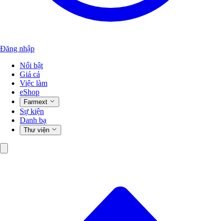
Đăng nhập
Nổi bật
Giá cả
Việc làm
eShop
Farmext
Sự kiện
Danh bạ
Thư viện