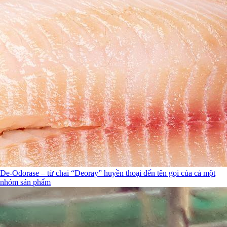
De-Odorase – từ chai “Deoray” huyền thoại đến tên gọi của cả một
nhóm sản phẩm