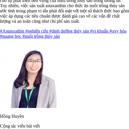
cho sự phát triển bền vững của nuôi trồng thủy sản trong tương lai.
Tuy nhiên, việc sản xuất astaxanthin cho thức ăn nuôi trồng thủy sản
ước tính trong phạm vi tấn phải đối mặt với một số thách thức bao gồm
việc áp dụng các tiêu chuẩn được đánh giá cao về các vấn đề chất
lượng và an toàn cũng như chi phí sản xuất.
#Astanxathin
#nghiên cứu
#dinh dưỡng thủy sản
#vi khuẩn
#oxy hóa
#quang học
#nuôi trồng thủy sản
Hồng Huyền
Cộng tác viên bài viết