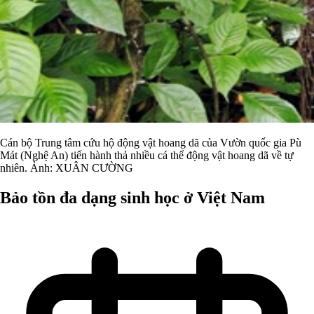
Cán bộ Trung tâm cứu hộ động vật hoang dã của Vườn quốc gia Pù
Mát (Nghệ An) tiến hành thả nhiều cá thể động vật hoang dã về tự
nhiên. Ảnh: XUÂN CƯỜNG
Bảo tồn đa dạng sinh học ở Việt Nam