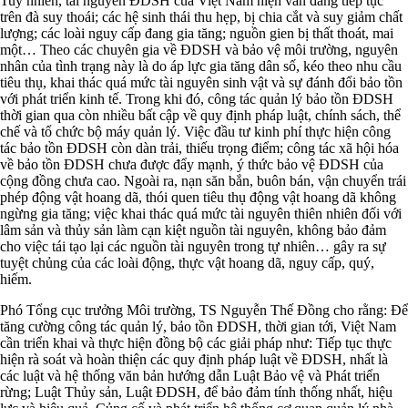
Tuy nhiên, tài nguyên ĐDSH của Việt Nam hiện vẫn đang tiếp tục
trên đà suy thoái; các hệ sinh thái thu hẹp, bị chia cắt và suy giảm chất
lượng; các loài nguy cấp đang gia tăng; nguồn gien bị thất thoát, mai
một… Theo các chuyên gia về ĐDSH và bảo vệ môi trường, nguyên
nhân của tình trạng này là do áp lực gia tăng dân số, kéo theo nhu cầu
tiêu thụ, khai thác quá mức tài nguyên sinh vật và sự đánh đổi bảo tồn
với phát triển kinh tế. Trong khi đó, công tác quản lý bảo tồn ĐDSH
thời gian qua còn nhiều bất cập về quy định pháp luật, chính sách, thể
chế và tổ chức bộ máy quản lý. Việc đầu tư kinh phí thực hiện công
tác bảo tồn ĐDSH còn dàn trải, thiếu trọng điểm; công tác xã hội hóa
về bảo tồn ĐDSH chưa được đẩy mạnh, ý thức bảo vệ ĐDSH của
cộng đồng chưa cao. Ngoài ra, nạn săn bắn, buôn bán, vận chuyển trái
phép động vật hoang dã, thói quen tiêu thụ động vật hoang dã không
ngừng gia tăng; việc khai thác quá mức tài nguyên thiên nhiên đối với
lâm sản và thủy sản làm cạn kiệt nguồn tài nguyên, không bảo đảm
cho việc tái tạo lại các nguồn tài nguyên trong tự nhiên… gây ra sự
tuyệt chủng của các loài động, thực vật hoang dã, nguy cấp, quý,
hiếm.
Phó Tổng cục trưởng Môi trường, TS Nguyễn Thế Đồng cho rằng: Để
tăng cường công tác quản lý, bảo tồn ĐDSH, thời gian tới, Việt Nam
cần triển khai và thực hiện đồng bộ các giải pháp như: Tiếp tục thực
hiện rà soát và hoàn thiện các quy định pháp luật về ĐDSH, nhất là
các luật và hệ thống văn bản hướng dẫn Luật Bảo vệ và Phát triển
rừng; Luật Thủy sản, Luật ĐDSH, để bảo đảm tính thống nhất, hiệu