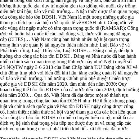
nhất là trong sản xuất nông, lâm nghiệp và thủy sản; bảo đảm an ninh
lương thực quốc gia; duy trì nguồn gien tạo giống vật nuôi, cây trồng;
điều tiết khí hậu, bảo vệ môi trường… Nhận thức được tầm quan trọng
của công tác bảo tồn ĐDSH, Việt Nam là một trong những quốc gia
tham gia tích cực các hiệp ước quốc tế về ĐDSH như: Công ước về
các vùng đất ngập nước có tầm quan trọng quốc tế (RAMSAR); Công
ước về buôn bán quốc tế các loài động vật, thực vật hoang dã nguy
cấp (CITES)… Việt Nam cũng ban hành nhiều bộ luật quan trọng
trong lĩnh vực quản lý tài nguyên thiên nhiên như: Luật Bảo vệ và
Phát triển rừng; Luật Thủy sản; Luật ĐDSH… Đáng chú ý, để định
hướng cho công tác bảo tồn ĐDSH , Đảng và Nhà nước đã ban hành
nhiều chính sách quan trọng trong lĩnh vực này như: Nghị quyết số
24-NQ/TW ngày 3-6-2013 của Ban Chấp hành T.Ư Đảng khóa XI về
chủ động ứng phó với biến đổi khí hậu, tăng cường quản lý tài nguyên
và bảo vệ môi trường. Thủ tướng Chính phủ phê duyệt Chiến lược
quốc gia về ĐDSH đến năm 2020, tầm nhìn đến năm 2030; Quy
hoạch tổng thể bảo tồn ĐDSH của cả nước đến năm 2020, định hướng
đến năm 2030… Qua đó, Việt Nam đã đạt được một số thành tựu
quan trọng trong công tác bảo tồn ĐDSH như: Hệ thống khung pháp
luật và chính sách quốc gia về bảo tồn ĐDSH ngày càng được củng
cố, hoàn thiện; nhận thức xã hội và sự tham gia của các bên liên quan
vào công tác bảo tồn ĐDSH có nhiều chuyển biến rõ rệt, nhất là các
dịch vụ hệ sinh thái trọng yếu tiếp tục được duy trì và cung cấp các
dịch vụ quan trọng cho sự phát triển kinh tế - xã hội của đất nước.