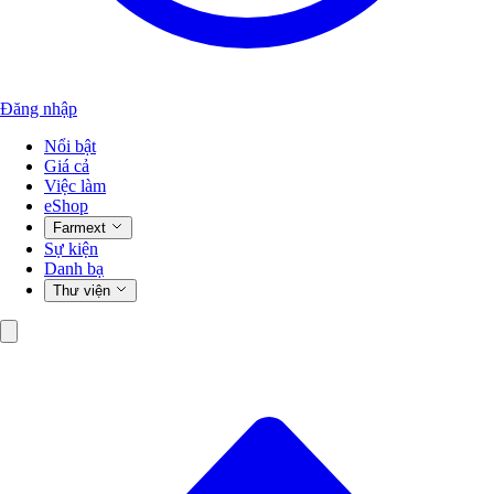
Đăng nhập
Nổi bật
Giá cả
Việc làm
eShop
Farmext
Sự kiện
Danh bạ
Thư viện