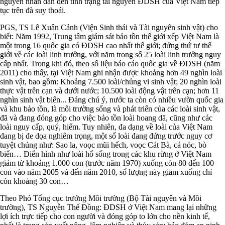
nguyên nhân dẫn đến tình trạng tài nguyên ĐDSH của Việt Nam tiếp
tục trên đà suy thoái.
PGS, TS Lê Xuân Cảnh (Viện Sinh thái và Tài nguyên sinh vật) cho
biết: Năm 1992, Trung tâm giám sát bảo tồn thế giới xếp Việt Nam là
một trong 16 quốc gia có ĐDSH cao nhất thế giới; đứng thứ tư thế
giới về các loài linh trưởng, với năm trong số 25 loài linh trưởng nguy
cấp nhất. Trong khi đó, theo số liệu báo cáo quốc gia về ĐDSH (năm
2011) cho thấy, tại Việt Nam ghi nhận được khoảng hơn 49 nghìn loài
sinh vật, bao gồm: Khoảng 7.500 loài/chủng vi sinh vật; 20 nghìn loài
thực vật trên cạn và dưới nước; 10.500 loài động vật trên cạn; hơn 11
nghìn sinh vật biển... Đáng chú ý, nước ta còn có nhiều vườn quốc gia
và khu bảo tồn, là môi trường sống và phát triển của các loài sinh vật,
đã và đang đóng góp cho việc bảo tồn loài hoang dã, cũng như các
loài nguy cấp, quý, hiếm. Tuy nhiên, đa dạng về loài của Việt Nam
đang bị đe dọa nghiêm trọng, một số loài đang đứng trước nguy cơ
tuyệt chủng như: Sao la, voọc mũi hếch, voọc Cát Bà, cá nóc, bò
biển… Điển hình như loài hổ sống trong các khu rừng ở Việt Nam
giảm từ khoảng 1.000 con (trước năm 1970) xuống còn 80 đến 100
con vào năm 2005 và đến năm 2010, số lượng này giảm xuống chỉ
còn khoảng 30 con…
Theo Phó Tổng cục trưởng Môi trường (Bộ Tài nguyên và Môi
trường), TS Nguyễn Thế Đồng: ĐDSH ở Việt Nam mang lại những
lợi ích trực tiếp cho con người và đóng góp to lớn cho nền kinh tế,