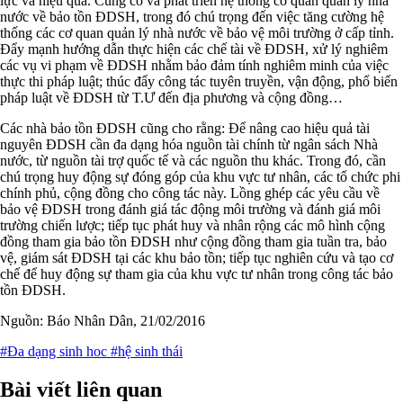
lực và hiệu quả. Củng cố và phát triển hệ thống cơ quan quản lý nhà
nước về bảo tồn ĐDSH, trong đó chú trọng đến việc tăng cường hệ
thống các cơ quan quản lý nhà nước về bảo vệ môi trường ở cấp tỉnh.
Đẩy mạnh hướng dẫn thực hiện các chế tài về ĐDSH, xử lý nghiêm
các vụ vi phạm về ĐDSH nhằm bảo đảm tính nghiêm minh của việc
thực thi pháp luật; thúc đẩy công tác tuyên truyền, vận động, phổ biến
pháp luật về ĐDSH từ T.Ư đến địa phương và cộng đồng…
Các nhà bảo tồn ĐDSH cũng cho rằng: Để nâng cao hiệu quả tài
nguyên ĐDSH cần đa dạng hóa nguồn tài chính từ ngân sách Nhà
nước, từ nguồn tài trợ quốc tế và các nguồn thu khác. Trong đó, cần
chú trọng huy động sự đóng góp của khu vực tư nhân, các tổ chức phi
chính phủ, cộng đồng cho công tác này. Lồng ghép các yêu cầu về
bảo vệ ĐDSH trong đánh giá tác động môi trường và đánh giá môi
trường chiến lược; tiếp tục phát huy và nhân rộng các mô hình cộng
đồng tham gia bảo tồn ĐDSH như cộng đồng tham gia tuần tra, bảo
vệ, giám sát ĐDSH tại các khu bảo tồn; tiếp tục nghiên cứu và tạo cơ
chế để huy động sự tham gia của khu vực tư nhân trong công tác bảo
tồn ĐDSH.
Nguồn: Báo Nhân Dân, 21/02/2016
#Đa dạng sinh hoc
#hệ sinh thái
Bài viết liên quan