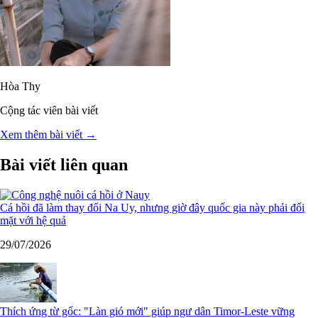
Hòa Thy
Cộng tác viên bài viết
Xem thêm bài viết →
Bài viết liên quan
Cá hồi đã làm thay đổi Na Uy, nhưng giờ đây quốc gia này phải đối
mặt với hệ quả
29/07/2026
Thích ứng từ gốc: "Làn gió mới" giúp ngư dân Timor-Leste vững