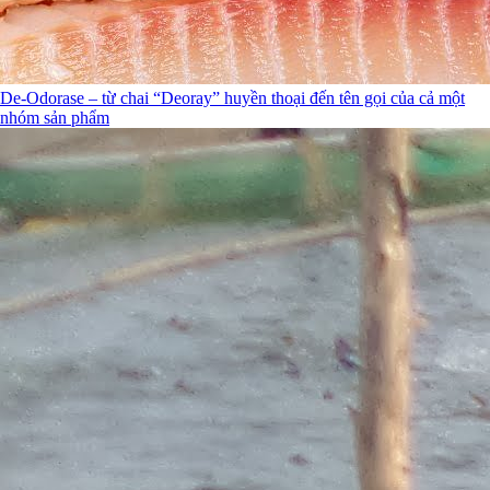
De-Odorase – từ chai “Deoray” huyền thoại đến tên gọi của cả một
nhóm sản phẩm