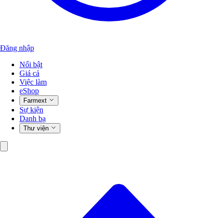
Đăng nhập
Nổi bật
Giá cả
Việc làm
eShop
Farmext
Sự kiện
Danh bạ
Thư viện