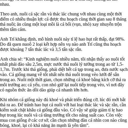
nhau.
Theo anh, nuôi cá sặc rằn và thác lác chung với nhau cùng một thời
điểm có nhiều thuận lợi: cá được thu hoạch cùng thời gian sau 8 tháng
thả nuôi; ăn cùng một loại mồi là cá bổi (vụn, nhỏ) xay nhuyễn trộn
thêm tấm cám.
Anh Trí khẳng định, mô hình nuôi này tỉ lệ hao hụt rất thấp, đạt 98%.
Do đã quen nuoô 2 loại kết hợp nên vụ nào anh Trí cũng thu hoạch
được khoảng 7 tấn thác lác và 3,5 tấn sặc rằn.
Anh chia sẻ: “Kinh nghiệm nuôi nhiều năm, tôi nhận thấy ao nuôi tốt
nhất phải đào sâu 2,5m, mực nước thả nuôi lý tưởng trong ao từ 1,5-
1,7m. Trước khi thả giống, phải diệt hết cá tạp trong ao, đưa nước sạch
vào. Cá giống mang về tốt nhất nên thả nuôi trong vèo lưới để sẵn
trong ao. Nuôi một thời gian, chọn những cá khoẻ bằng kích cỡ thả ra
môi trường ao; cá yếu, con nhỏ giữ lại nuôi tiếp trong vèo, vì nơi đây
có nguồn thức ăn dồi dào giúp cá nhanh lớn hơn.
Khi nhóm cá giống này đủ khoẻ và phát triển đúng cỡ, lúc đó mới bắt
thả ra ao. Để tránh hao hụt cá nuôi với hai loại thác lác và sặc rằn, cần
kiểm soát chặt khâu cá giống đầu vào. Có vậy sẽ giúp giảm tỉ lẹ hao
hụt trong lúc nuôi và cá tăng trưởng tốt cho năng suất cao. Còn việc
mua con giống ở các cơ sở, cần chọn những đàn cá nhìn con nào cũng
bóng, khoẻ, lại có khả năng ăn mạnh là yên tâm”.