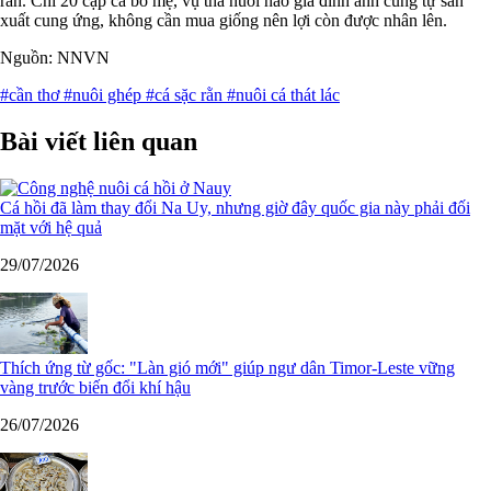
rằn. Chỉ 20 cặp cá bố mẹ, vụ thả nuôi nào gia đình anh cũng tự sản
xuất cung ứng, không cần mua giống nên lợi còn được nhân lên.
Nguồn: NNVN
#cần thơ
#nuôi ghép
#cá sặc rằn
#nuôi cá thát lác
Bài viết liên quan
Cá hồi đã làm thay đổi Na Uy, nhưng giờ đây quốc gia này phải đối
mặt với hệ quả
29/07/2026
Thích ứng từ gốc: "Làn gió mới" giúp ngư dân Timor-Leste vững
vàng trước biến đổi khí hậu
26/07/2026