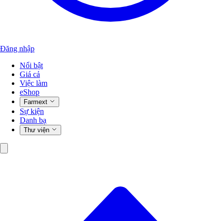
Đăng nhập
Nổi bật
Giá cả
Việc làm
eShop
Farmext
Sự kiện
Danh bạ
Thư viện