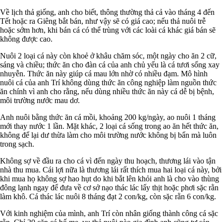
Về lịch thả giống, anh cho biết, thông thường thả cả vào tháng 4 đến
Tết hoặc ra Giêng bắt bán, như vậy sẽ có giá cao; nếu thả nuôi trễ
hoặc sớm hơn, khi bán cá có thể trùng với các loài cá khác giá bán sẽ
không được cao.
Nuôi 2 loại cá này còn khoẻ ở khâu chăm sóc, một ngày cho ăn 2 cữ,
sáng và chiều; thức ăn cho đàn cá của anh chủ yếu là cá tươi sống xay
nhuyễn. Thức ăn này giúp cá mau lớn nhờ có nhiều đạm. Mô hình
nuôi cá của anh Trí không dùng thức ăn công nghiệp làm nguồn thức
ăn chính vì anh cho rằng, nếu dùng nhiều thức ăn này cá dễ bị bệnh,
môi trường nước mau dơ.
Anh nuôi bằng thức ăn cá mồi, khoảng 200 kg/ngày, ao nuôi 1 tháng
mới thay nước 1 lần. Mặt khác, 2 loại cá sống trong ao ăn hết thức ăn,
không để lại dư thừa làm cho môi trường nước không bị bẩn mà luôn
trong sạch.
Không sợ về đầu ra cho cá vì đến ngày thu hoạch, thương lái vào tận
nhà thu mua. Cái lợi nữa là thương lái rất thích mua hai loại cá này, bởi
khi mua họ không sợ hao hụt do khi bắt lên khỏi anh là cho vào thùng
đông lạnh ngay để đưa về cơ sở nạo thác lác lấy thịt hoặc phơi sặc rằn
làm khô. Cá thác lác nuôi 8 tháng đạt 2 con/kg, còn sặc rằn 6 con/kg.
Với kinh nghiệm của mình, anh Trí còn nhân giống thành công cá sặc