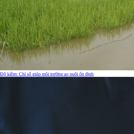
Độ kiềm: Chỉ số giúp môi trường ao nuôi ổn định