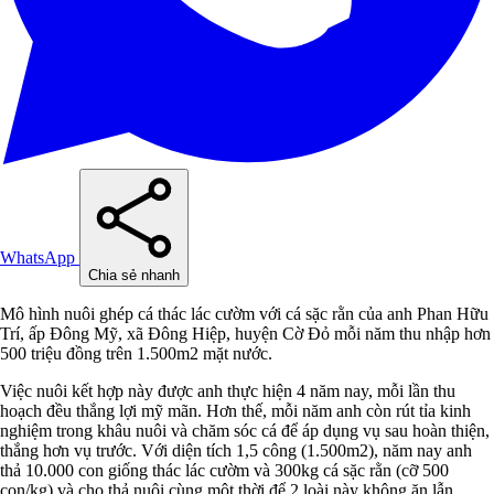
WhatsApp
Chia sẻ nhanh
Mô hình nuôi ghép cá thác lác cườm với cá sặc rằn của anh Phan Hữu
Trí, ấp Đông Mỹ, xã Đông Hiệp, huyện Cờ Đỏ mỗi năm thu nhập hơn
500 triệu đồng trên 1.500m2 mặt nước.
Việc nuôi kết hợp này được anh thực hiện 4 năm nay, mỗi lần thu
hoạch đều thắng lợi mỹ mãn. Hơn thế, mỗi năm anh còn rút tỉa kinh
nghiệm trong khâu nuôi và chăm sóc cá để áp dụng vụ sau hoàn thiện,
thắng hơn vụ trước. Với diện tích 1,5 công (1.500m2), năm nay anh
thả 10.000 con giống thác lác cườm và 300kg cá sặc rằn (cỡ 500
con/kg) và cho thả nuôi cùng một thời để 2 loài này không ăn lẫn