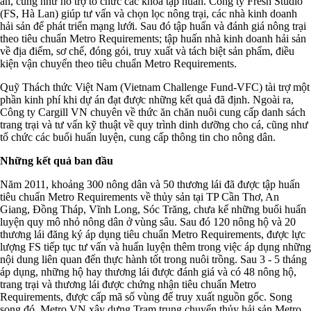
án, cũng như hỗ trợ tổ chức các khóa tập huấn. Công ty Fresh Studio
(FS, Hà Lan) giúp tư vấn và chọn lọc nông trại, các nhà kinh doanh
hải sản để phát triển mạng lưới. Sau đó tập huấn và đánh giá nông trại
theo tiêu chuẩn Metro Requirements; tập huấn nhà kinh doanh hải sản
về địa điểm, sơ chế, đóng gói, truy xuất và tách biệt sản phẩm, điều
kiện vận chuyển theo tiêu chuẩn Metro Requirements.
Quỹ Thách thức Việt Nam (Vietnam Challenge Fund-VFC) tài trợ một
phần kinh phí khi dự án đạt được những kết quả đã định. Ngoài ra,
Công ty Cargill VN chuyên về thức ăn chăn nuôi cung cấp danh sách
trang trại và tư vấn kỹ thuật về quy trình dinh dưỡng cho cá, cũng như
tổ chức các buổi huấn luyện, cung cấp thông tin cho nông dân.
Những kết quả ban đầu
Năm 2011, khoảng 300 nông dân và 50 thương lái đã được tập huấn
tiêu chuẩn Metro Requirements về thủy sản tại TP Cần Thơ, An
Giang, Đồng Tháp, Vĩnh Long, Sóc Trăng, chưa kể những buổi huấn
luyện quy mô nhỏ nông dân ở vùng sâu. Sau đó 120 nông hộ và 20
thương lái đăng ký áp dụng tiêu chuẩn Metro Requirements, được lực
lượng FS tiếp tục tư vấn và huấn luyện thêm trong việc áp dụng những
nội dung liên quan đến thực hành tốt trong nuôi trồng. Sau 3 - 5 tháng
áp dụng, những hộ hay thương lái được đánh giá và có 48 nông hộ,
trang trại và thương lái được chứng nhận tiêu chuẩn Metro
Requirements, được cấp mã số vùng để truy xuất nguồn gốc. Song
song đó, Metro VN xây dựng Trạm trung chuyển thủy hải sản Metro