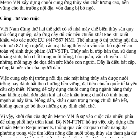
Metro VN xây dựng chuỗi cung ứng thủy sản chất lượng cao, bền
vững cho thị trường nội địa, vốn đang bị bỏ ngỏ.
Công - tư vào cuộc
Việt Nam đứng thứ hai thế giới có số nhà máy chế biến thủy sản quy
mô công nghiệp, đáp ứng đầy đủ các tiêu chuẩn khắt khe khi xuất
khẩu vào các nước EU (447/567 NM). Thế nhưng ở thị trường nội địa,
với hơn 87 triệu người, các mặt hàng thủy sản vẫn còn bỏ ngỏ về an
toàn vệ sinh thực phẩm (ATVSTP). Thủy sản bị ướp hàn the, sử dụng
kháng sinh, hóa chất trong nuôi trồng, bảo quản, vận chuyển… là
những mối nguy đe dọa đến sức khỏe con người. Đây là điều bất cập,
cũng là bức xúc của người dân.
Việc cung cấp thị trường nội địa các mặt hàng thủy sản được nuôi
trồng hay đánh bắt theo hướng bền vững, đạt tiêu chuẩn quốc tế là yêu
cầu cấp thiết. Nhưng để xây dựng chuỗi cung ứng ngành hàng thủy
sản không phải đơn giản khi tại các khâu trong chuỗi có tình trạng
mạnh ai nấy làm. Nông dân, khâu quan trọng trong chuỗi liên kết,
không quen gò bó theo những quy định chặt chẽ.
Vì vậy, khởi đầu của dự án Metro VN là sự vào cuộc của nhiều phía
để cùng phối hợp triển khai. Bộ NN-PTNT hỗ trợ việc xây dựng tiêu
chuẩn Metro Requirements, thông qua các cơ quan chức năng địa
phương trong việc tìm kiếm nông dân nuôi trồng thủy sản tham gia dự