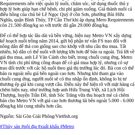
Requirements nên việc quản lý nuôi, chăm sóc, sử dụng thuốc thú y
hợp lý hơn giúp hạn chế bệnh, chi phí giảm xuống. Giá thành nuôi cá
điêu hồng của chủ bè Lê Ngọc Quý ở cồn Sơn, phường Bùi Hữu
Nghĩa, quận Bình Thủy, TP Cần Thơ khi áp dụng Mero Requirements
còn 21.500 đồng/kg so với trước đó gần 29.000 đồng/kg.
Để có thể hợp tác lâu dài và bền vững, hiện nay Metro VN xây dựng
kế hoạch nuôi trồng năm 2014, gửi bộ phận tư vấn FS trao đổi với
nông dân để thả con giống sao cho khớp với nhu cầu thu mua. Tất
nhiên, hộ dân có thể nuôi với lượng lớn hơn để bán ra ngoài. Trả lời về
giá thu mua, anh Lê Văn Cảnh cho biết, trong chuỗi cung ứng, Metro
VN tính chi phí từng công đoạn để có giá mua hợp lý, nhưng có sự
trao đổi trước với các hộ nuôi theo giá thị trường lúc đó. Bà con có thể
bán ra ngoài nếu giá bên ngoài cao hơn. Nhưng khi tham gia vào
chuỗi cung ứng, người nuôi sẽ có thu nhập ổn định, không lo bị tư
thương ép giá khi cung vượt cầu. Điều này thể hiện rõ với mặt hàng cá
chẽm hiện nay, như trường hợp anh Hứa Trung Việt, xã Lịch Hội
Thượng, huyện Trần Đề, tỉnh Sóc Trăng vừa thu hoạch mẻ cá chẽm
bán cho Metro VN với giá cao hơn thương lái bên ngoài 5.000 - 6.000
đồng/kg khi cung nhiều hơn cầu.
Nguồn: Sài Gòn Giải Phóng/Vietfish.org
#Thủy sản
#nội địa
#xuất khẩu
#Metro