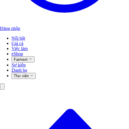
Đăng nhập
Nổi bật
Giá cả
Việc làm
eShop
Farmext
Sự kiện
Danh bạ
Thư viện