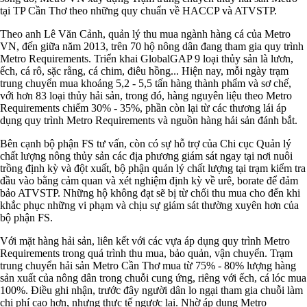
tại TP Cần Thơ theo những quy chuẩn về HACCP và ATVSTP.
Theo anh Lê Văn Cảnh, quản lý thu mua ngành hàng cá của Metro
VN, đến giữa năm 2013, trên 70 hộ nông dân đang tham gia quy trình
Metro Requirements. Triển khai GlobalGAP 9 loại thủy sản là lươn,
ếch, cá rô, sặc rằng, cá chim, điêu hồng... Hiện nay, mỗi ngày trạm
trung chuyển mua khoảng 5,2 - 5,5 tấn hàng thành phẩm và sơ chế,
với hơn 83 loại thủy hải sản, trong đó, hàng nguyên liệu theo Metro
Requirements chiếm 30% - 35%, phần còn lại từ các thương lái áp
dụng quy trình Metro Requirements và nguồn hàng hải sản đánh bắt.
Bên cạnh bộ phận FS tư vấn, còn có sự hỗ trợ của Chi cục Quản lý
chất lượng nông thủy sản các địa phương giám sát ngay tại nơi nuôi
trồng định kỳ và đột xuất, bộ phận quản lý chất lượng tại trạm kiểm tra
đầu vào bằng cảm quan và xét nghiệm định kỳ về urê, borate để đảm
bảo ATVSTP. Những hộ không đạt sẽ bị từ chối thu mua cho đến khi
khắc phục những vi phạm và chịu sự giám sát thường xuyên hơn của
bộ phận FS.
Với mặt hàng hải sản, liên kết với các vựa áp dụng quy trình Metro
Requirements trong quá trình thu mua, bảo quản, vận chuyển. Trạm
trung chuyển hải sản Metro Cần Thơ mua từ 75% - 80% lượng hàng
sản xuất của nông dân trong chuỗi cung ứng, riêng với ếch, cá lóc mua
100%. Điều ghi nhận, trước đây người dân lo ngại tham gia chuỗi làm
chi phí cao hơn, nhưng thực tế ngược lại. Nhờ áp dụng Metro