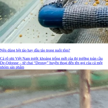
Nên dùng bột tảo hay dầu tảo trong nuôi tôm?
Cá rô phi Việt Nam trước khoảng trống mới của thị trường toàn cầu
De-Odorase – từ chai “Deoray” huyền thoại đến tên gọi của cả một
nhóm sản phẩm