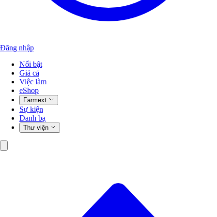
Đăng nhập
Nổi bật
Giá cả
Việc làm
eShop
Farmext
Sự kiện
Danh bạ
Thư viện