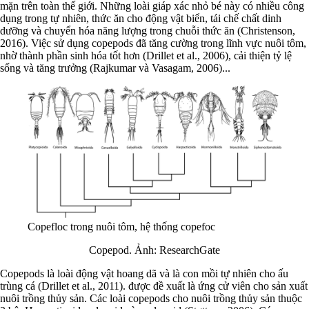
mặn trên toàn thế giới. Những loài giáp xác nhỏ bé này có nhiều công
dụng trong tự nhiên, thức ăn cho động vật biển, tái chế chất dinh
dưỡng và chuyển hóa năng lượng trong chuỗi thức ăn (Christenson,
2016). Việc sử dụng copepods đã tăng cường trong lĩnh vực nuôi tôm,
nhờ thành phần sinh hóa tốt hơn (Drillet et al., 2006), cải thiện tỷ lệ
sống và tăng trưởng (Rajkumar và Vasagam, 2006)...
Copefloc trong nuôi tôm, hệ thống copefoc
Copepod. Ảnh: ResearchGate
Copepods là loài động vật hoang dã và là con mồi tự nhiên cho ấu
trùng cá (Drillet et al., 2011). được đề xuất là ứng cử viên cho sản xuất
nuôi trồng thủy sản. Các loài copepods cho nuôi trồng thủy sản thuộc