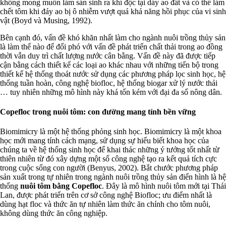
không mong muốn làm sản sinh ra khí độc tại dáy ao đất và có thể làm
chết tôm khi đáy ao bị ô nhiễm vượt quá khả năng hồi phục của vi sinh
vật (Boyd và Musing, 1992).
Bên cạnh đó, vấn đề khó khăn nhất làm cho ngành nuôi trồng thủy sản
là làm thế nào để đối phó với vấn đề phát triển chất thải trong ao đồng
thời vẫn duy trì chất lượng nước cân bằng. Vấn đề này đã được tiếp
cận bằng cách thiết kế các loại ao khác nhau với những tiến bộ trong
thiết kế hệ thống thoát nước sử dụng các phương pháp lọc sinh học, hệ
thống tuần hoàn, công nghệ biofloc, hệ thống biogar xử lý nước thải
… tuy nhiên những mô hình này khá tốn kém với đại đa số nông dân.
Copefloc trong nuôi tôm: con đường mang tính bền vững
Biomimicry là một hệ thống phỏng sinh học. Biomimicry là một khoa
học mới mang tính cách mạng, sử dụng sự hiểu biết khoa học của
chúng ta về hệ thống sinh học để khai thác những ý tưởng tốt nhất từ
thiên nhiên từ đó xây dựng một số công nghệ tạo ra kết quả tích cực
trong cuộc sống con người (Benyus, 2002). Bắt chước phương pháp
sản xuất trong tự nhiên trong ngành nuôi trồng thủy sản điển hình là hệ
thống
nuôi tôm bằng Copefloc
. Đây là mô hình nuôi tôm mới tại Thái
Lan, được phát triển trên cơ sở công nghệ Biofloc; ưu điểm nhất là
dùng hạt floc và thức ăn tự nhiên làm thức ăn chính cho tôm nuôi,
không dùng thức ăn công nghiệp.