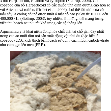
3 bộ: Harpacticoid, calanoid và cyclopoid (Støttrup, 2006). Các
copepod của bộ Harpacticoid có các thuộc tính dinh dưỡng cao hơn so
với Artemia và rotifers (Drillet et al., 2006). Lợi thế tốt nhất của các
loài này là chúng có thể được nuôi ở mật độ cao (ví dụ từ 10.000 đến
400.000 / L, (Støttrup, 2003), tuy nhiên, là những loài mang trứng,
việc thu hoạch nauplii rất khó trong các hệ thống lớn.
Aquamimicry là khái niệm đồng hóa chất thải tại chỗ gần đây nhất
trong các ao nuôi tôm nơi sản xuất động vật phù du (đặc biệt là
copepod) được kích thích bằng cách sử dụng các nguồn carbohydrate
như cám gạo lên men (FRB).