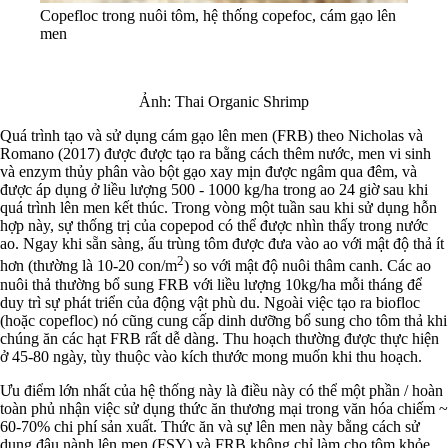
Copefloc trong nuôi tôm, hệ thống copefoc, cám gạo lên
men
Ảnh: Thai Organic Shrimp
Quá trình tạo và sử dụng cám gạo lên men (FRB) theo Nicholas và
Romano (2017) được được tạo ra bằng cách thêm nước, men vi sinh
và enzym thủy phân vào bột gạo xay mịn được ngâm qua đêm, và
được áp dụng ở liều lượng 500 - 1000 kg/ha trong ao 24 giờ sau khi
quá trình lên men kết thúc. Trong vòng một tuần sau khi sử dụng hỗn
hợp này, sự thống trị của copepod có thể được nhìn thấy trong nước
ao. Ngay khi sẵn sàng, ấu trùng tôm được đưa vào ao với mật độ thả ít
2
hơn (thường là 10-20 con/m
) so với mật độ nuôi thâm canh. Các ao
nuôi thả thường bổ sung FRB với liều lượng 10kg/ha mỗi tháng để
duy trì sự phát triển của động vật phù du. Ngoài việc tạo ra biofloc
(hoặc copefloc) nó cũng cung cấp dinh dưỡng bổ sung cho tôm thả khi
chúng ăn các hạt FRB rất dễ dàng. Thu hoạch thường được thực hiện
ở 45-80 ngày, tùy thuộc vào kích thước mong muốn khi thu hoạch.
Ưu điểm lớn nhất của hệ thống này là điều này có thể một phần / hoàn
toàn phủ nhận việc sử dụng thức ăn thương mại trong văn hóa chiếm ~
60-70% chi phí sản xuất. Thức ăn và sự lên men này bằng cách sử
dụng đậu nành lên men (FSY) và FRB không chỉ làm cho tôm khỏe