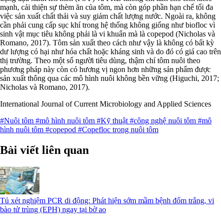
mạnh, cải thiện sự thèm ăn của tôm, mà còn góp phần hạn chế tối đa
việc sản xuất chất thải và suy giảm chất lượng nước. Ngoài ra, không
cần phải cung cấp sục khí trong hệ thống không giống như biofloc vì
sinh vật mục tiêu không phải là vi khuẩn mà là copepod (Nicholas và
Romano, 2017). Tôm sản xuất theo cách như vậy là không có bất kỳ
dư lượng có hại như hóa chất hoặc kháng sinh và do đó có giá cao trên
thị trường. Theo một số người tiêu dùng, thậm chí tôm nuôi theo
phương pháp này còn có hương vị ngon hơn những sản phẩm được
sản xuất thông qua các mô hình nuôi không bền vững (Higuchi, 2017;
Nicholas và Romano, 2017).
International Journal of Current Microbiology and Applied Sciences
#Nuôi tôm
#mô hình nuôi tôm
#Kỹ thuật
#công nghệ nuôi tôm
#mô
hình nuôi tôm
#copepod
#Copefloc trong nuôi tôm
Bài viết liên quan
Tủ xét nghiệm PCR di động: Phát hiện sớm mầm bệnh đốm trắng, vi
bào tử trùng (EPH) ngay tại bờ ao