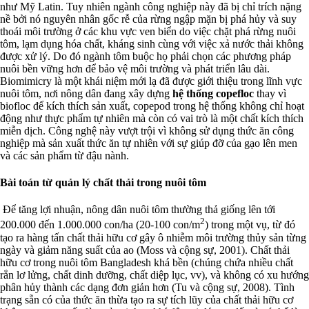
như Mỹ Latin. Tuy nhiên ngành công nghiệp này đã bị chỉ trích nặng
nề bởi nó nguyên nhân gốc rễ của rừng ngập mặn bị phá hủy và suy
thoái môi trường ở các khu vực ven biển do việc chặt phá rừng nuôi
tôm, lạm dụng hóa chất, kháng sinh cùng với việc xả nước thải không
được xử lý. Do đó ngành tôm buộc họ phải chọn các phương pháp
nuôi bền vững hơn để bảo vệ môi trường và phát triển lâu dài.
Biomimicry là một khái niệm mới lạ đã được giới thiệu trong lĩnh vực
nuôi tôm, nơi nông dân đang xây dựng
hệ thống copefloc
thay vì
biofloc để kích thích sản xuất, copepod trong hệ thống không chỉ hoạt
động như thực phẩm tự nhiên mà còn có vai trò là một chất kích thích
miễn dịch. Công nghệ này vượt trội vì không sử dụng thức ăn công
nghiệp mà sản xuất thức ăn tự nhiên với sự giúp đỡ của gạo lên men
và các sản phẩm từ đậu nành.
Bài toán từ quản lý chất thải trong nuôi tôm
Để tăng lợi nhuận, nông dân nuôi tôm thường thả giống lên tới
2
200.000 đến 1.000.000 con/ha (20-100 con/m
) trong một vụ, từ đó
tạo ra hàng tấn chất thải hữu cơ gây ô nhiễm môi trường thủy sản từng
ngày và giảm năng suất của ao (Moss và cộng sự, 2001). Chất thải
hữu cơ trong nuôi tôm Bangladesh khá bền (chúng chứa nhiều chất
rắn lơ lửng, chất dinh dưỡng, chất diệp lục, vv), và không có xu hướng
phân hủy thành các dạng đơn giản hơn (Tu và cộng sự, 2008). Tình
trạng sẵn có của thức ăn thừa tạo ra sự tích lũy của chất thải hữu cơ