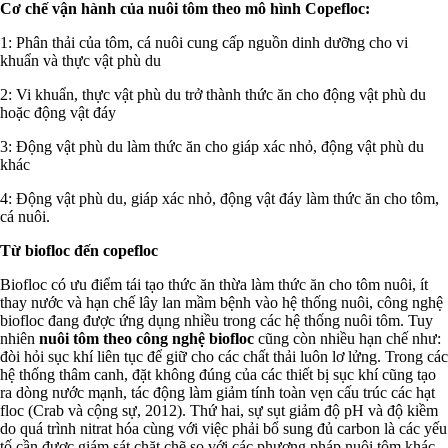
Cơ chế vận hành của nuôi tôm theo mô hình Copefloc:
1: Phân thải của tôm, cá nuôi cung cấp nguồn dinh dưỡng cho vi
khuẩn và thực vật phù du
2: Vi khuẩn, thực vật phù du trở thành thức ăn cho động vật phù du
hoặc động vật đáy
3: Động vật phù du làm thức ăn cho giáp xác nhỏ, động vật phù du
khác
4: Động vật phù du, giáp xác nhỏ, động vật đáy làm thức ăn cho tôm,
cá nuôi.
Từ biofloc đến copefloc
Biofloc có ưu điểm tái tạo thức ăn thừa làm thức ăn cho tôm nuôi, ít
thay nước và hạn chế lây lan mầm bệnh vào hệ thống nuôi, công nghệ
biofloc đang được ứng dụng nhiều trong các hệ thống nuôi tôm. Tuy
nhiên
nuôi tôm theo công nghệ biofloc
cũng còn nhiều hạn chế như:
đòi hỏi sục khí liên tục để giữ cho các chất thải luôn lơ lửng. Trong các
hệ thống thâm canh, đặt không đúng của các thiết bị sục khí cũng tạo
ra dòng nước mạnh, tác động làm giảm tính toàn vẹn cấu trúc các hạt
floc (Crab và cộng sự, 2012). Thứ hai, sự sụt giảm độ pH và độ kiềm
do quá trình nitrat hóa cùng với việc phải bổ sung đủ carbon là các yếu
tố cần được giám sát chặt chẽ so với các phương pháp nuôi tôm khác