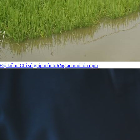
Độ kiềm: Chỉ số giúp môi trường ao nuôi ổn định