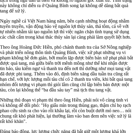
dịch trong ngư dân đi biển và không rõ nguồn gốc xuất xứ. Tình trạng
này không chỉ diễn ra ở Quảng Bình song lại không dễ dàng bắt quả
tang để xử lý.
Ngày nghề cá Việt Nam hàng năm, bên cạnh những hoạt động nhằm
tuyên truyền, vận động bảo vệ nguồn lợi thủy sản, thả tôm, cá về với
tự nhiên nhằm tái tạo nguồn lợi thì việc ngăn chặn tình trạng sử dụng
các chất cấm trong khai thác thủy sản lại càng phải làm quyết liệt hơn.
Theo ông Hoàng Đức Hiền, phó chánh thanh tra của Sở Nông nghiệp
và phát triển nông thôn tỉnh Quảng Bình, việc xử phạt những vụ vi
phạm không hề đơn giản, bởi muốn lặp được biên bản xử phạt phải bắt
được quả tang, mà giữa biển trời mênh mông như thế khi nhận được
tin báo, tàu kiểm ngư và thanh tra đến nơi thì dường như mọi tang vật
đã được phi tang. Thêm vào đó, định biên xăng dầu tuần tra cũng rất
hạn chế, với lực lượng mỗi tàu chỉ có 2 thanh tra viên, khi bắt quả tang
nhóm đối tượng vi phạm thì giỏi lắm cũng chỉ lập biên bản được một
tàu, còn lại không thể “ba đầu sáu tay” mà tịch thu tang vật.
Những thủ đoạn vi phạm thì theo ông Hiền, phải nói vô cùng tinh vi
và không dễ đối phó: "Họ giấu mìn trong thùng gạo, thậm chí họ rạch
phao cứu sinh ra cho vào rồi khâu lại, rồi còn buột dưới mỏ neo… nói
chung rất khó phát hiện, lại thường làm vào ban đem nên việc xử lý là
rất khó khăn".
Đáng báo động, lực lượng chức năng đã bắt giữ một lượng khá lớn