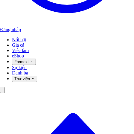
Đăng nhập
Nổi bật
Giá cả
Việc làm
eShop
Farmext
Sự kiện
Danh bạ
Thư viện