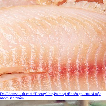
De-Odorase – từ chai “Deoray” huyền thoại đến tên gọi của cả một
nhóm sản phẩm