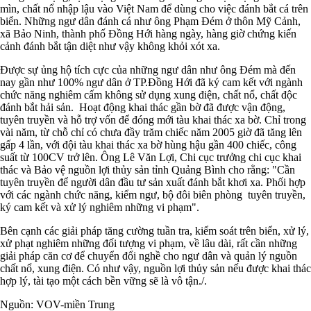
mìn, chất nổ nhập lậu vào Việt Nam để dùng cho việc đánh bắt cá trên
biển. Những ngư dân đánh cá như ông Phạm Đém ở thôn Mỹ Cảnh,
xã Bảo Ninh, thành phố Đồng Hới hàng ngày, hàng giờ chứng kiến
cảnh đánh bắt tận diệt như vậy không khỏi xót xa.
Được sự ủng hộ tích cực của những ngư dân như ông Đém mà đến
nay gần như 100% ngư dân ở TP.Đồng Hới đã ký cam kết với ngành
chức năng nghiêm cấm không sử dụng xung điện, chất nổ, chất độc
đánh bắt hải sản. Hoạt động khai thác gần bờ đã được vận động,
tuyên truyền và hỗ trợ vốn để đóng mới tàu khai thác xa bờ. Chỉ trong
vài năm, từ chỗ chỉ có chưa đầy trăm chiếc năm 2005 giờ đã tăng lên
gấp 4 lần, với đội tàu khai thác xa bờ hùng hậu gần 400 chiếc, công
suất từ 100CV trở lên. Ông Lê Văn Lợi, Chi cục trưởng chi cục khai
thác và Bảo vệ nguồn lợi thủy sản tỉnh Quảng Bình cho rằng: "Cần
tuyên truyền để người dân đầu tư sản xuất đánh bắt khơi xa. Phối hợp
với các ngành chức năng, kiểm ngư, bộ đôi biên phòng tuyên truyền,
ký cam kết và xử lý nghiêm những vi phạm".
Bên cạnh các giải pháp tăng cường tuần tra, kiểm soát trên biển, xử lý,
xử phạt nghiêm những đối tượng vi phạm, về lâu dài, rất cần những
giải pháp căn cơ để chuyển đổi nghề cho ngư dân và quản lý nguồn
chất nổ, xung điện. Có như vậy, nguồn lợi thủy sản nếu được khai thác
hợp lý, tài tạo một cách bền vững sẽ là vô tận./.
Nguồn: VOV-miền Trung