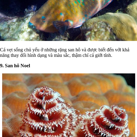
Cá vẹt sống chủ yếu ở những rặng san hô và được biết đến với khả
năng thay đổi hình dạng và màu sắc, thậm chí cả giới tính.
9. San hô Noel