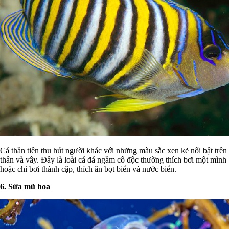
Cá thần tiên thu hút người khác với những màu sắc xen kẽ nổi bật trên
thân và vây. Đây là loài cá đá ngầm cô độc thường thích bơi một mình
hoặc chỉ bơi thành cặp, thích ăn bọt biển và nước biển.
6. Sứa mũ hoa