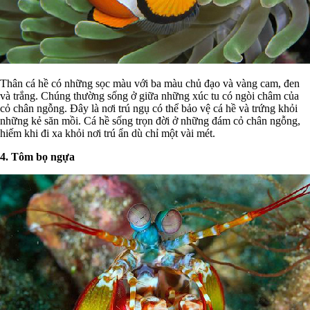
Thân cá hề có những sọc màu với ba màu chủ đạo và vàng cam, đen
và trắng. Chúng thường sống ở giữa những xúc tu có ngòi châm của
cỏ chân ngỗng. Đây là nơi trú ngụ có thể bảo vệ cá hề và trứng khỏi
những kẻ săn mồi. Cá hề sống trọn đời ở những đám cỏ chân ngỗng,
hiếm khi đi xa khỏi nơi trú ẩn dù chỉ một vài mét.
4. Tôm bọ ngựa