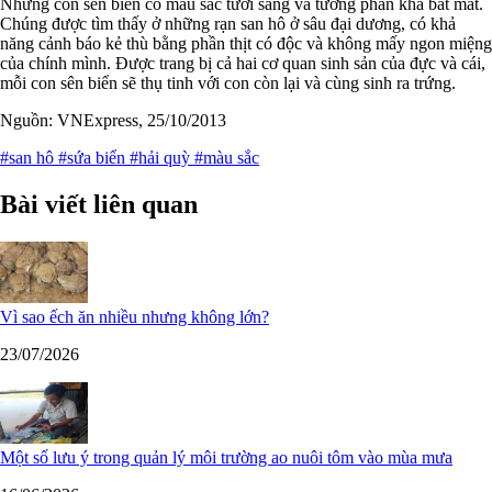
Những con sên biển có màu sắc tươi sáng và tương phản khá bắt mắt.
Chúng được tìm thấy ở những rạn san hô ở sâu đại dương, có khả
năng cảnh báo kẻ thù bằng phần thịt có độc và không mấy ngon miệng
của chính mình. Được trang bị cả hai cơ quan sinh sản của đực và cái,
mỗi con sên biển sẽ thụ tinh với con còn lại và cùng sinh ra trứng.
Nguồn: VNExpress, 25/10/2013
#san hô
#sứa biển
#hải quỳ
#màu sắc
Bài viết liên quan
Vì sao ếch ăn nhiều nhưng không lớn?
23/07/2026
Một số lưu ý trong quản lý môi trường ao nuôi tôm vào mùa mưa