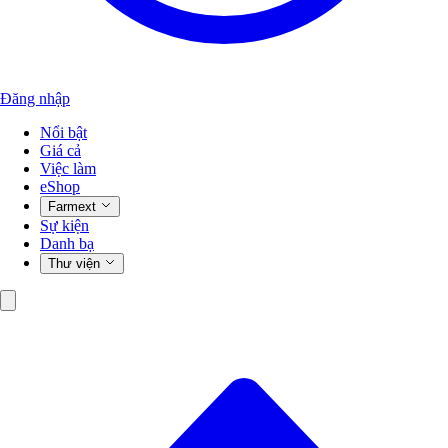
Đăng nhập
Nổi bật
Giá cả
Việc làm
eShop
Farmext
Sự kiện
Danh bạ
Thư viện