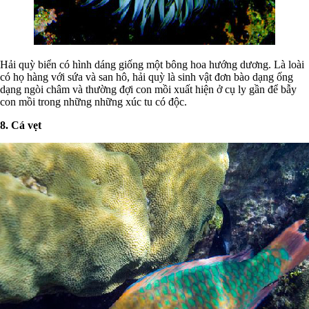
Hải quỳ biển có hình dáng giống một bông hoa hướng dương. Là loài
có họ hàng với sứa và san hô, hải quỳ là sinh vật đơn bào dạng ống
dạng ngòi châm và thường đợi con mồi xuất hiện ở cụ ly gần để bẫy
con mồi trong những những xúc tu có độc.
8. Cá vẹt