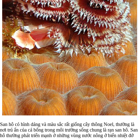
San hô có hình dáng và màu sắc rất giống cây thông Noel, thường là
nơi trú ẩn của cá bống trong môi trường sống chung là rạn san hô. San
hô thường phát triển mạnh ở những vùng nước nông ở biển nhiệt đớ