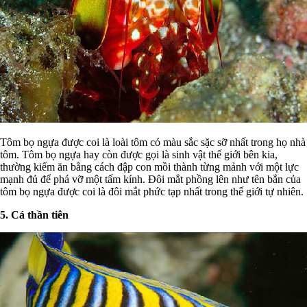
Tôm bọ ngựa được coi là loài tôm có màu sắc sặc sỡ nhất trong họ nhà
tôm. Tôm bọ ngựa hay còn được gọi là sinh vật thế giới bên kia,
thường kiếm ăn bằng cách đập con mồi thành từng mảnh với một lực
mạnh đủ để phá vỡ một tấm kính. Đôi mắt phồng lên như tên bắn của
tôm bọ ngựa được coi là đôi mắt phức tạp nhất trong thế giới tự nhiên.
5. Cá thần tiên