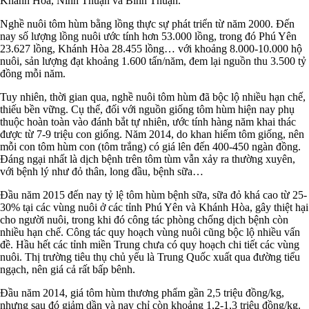
Khánh Hòa, Ninh Thuận và Bình Thuận.
Nghề nuôi tôm hùm bằng lồng thực sự phát triển từ năm 2000. Đến
nay số lượng lồng nuôi ước tính hơn 53.000 lồng, trong đó Phú Yên
23.627 lồng, Khánh Hòa 28.455 lồng… với khoảng 8.000-10.000 hộ
nuôi, sản lượng đạt khoảng 1.600 tấn/năm, đem lại nguồn thu 3.500 tỷ
đồng mỗi năm.
Tuy nhiên, thời gian qua, nghề nuôi tôm hùm đã bộc lộ nhiều hạn chế,
thiếu bền vững. Cụ thể, đối với nguồn giống tôm hùm hiện nay phụ
thuộc hoàn toàn vào đánh bắt tự nhiên, ước tính hàng năm khai thác
được từ 7-9 triệu con giống. Năm 2014, do khan hiếm tôm giống, nên
mỗi con tôm hùm con (tôm trắng) có giá lên đến 400-450 ngàn đồng.
Đáng ngại nhất là dịch bệnh trên tôm tùm vẫn xảy ra thường xuyên,
với bệnh lý như đỏ thân, long đầu, bệnh sữa…
Đầu năm 2015 đến nay tỷ lệ tôm hùm bệnh sữa, sữa đỏ khá cao từ 25-
30% tại các vùng nuôi ở các tỉnh Phú Yên và Khánh Hòa, gây thiệt hại
cho người nuôi, trong khi đó công tác phòng chống dịch bệnh còn
nhiều hạn chế. Công tác quy hoạch vùng nuôi cũng bộc lộ nhiều vấn
đề. Hầu hết các tỉnh miền Trung chưa có quy hoạch chi tiết các vùng
nuôi. Thị trường tiêu thụ chủ yếu là Trung Quốc xuất qua đường tiểu
ngạch, nên giá cả rất bấp bênh.
Đầu năm 2014, giá tôm hùm thương phẩm gần 2,5 triệu đồng/kg,
nhưng sau đó giảm dần và nay chỉ còn khoảng 1,2-1,3 triệu đồng/kg.