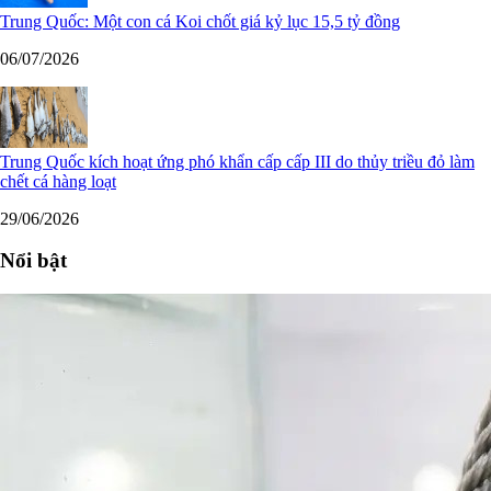
Trung Quốc: Một con cá Koi chốt giá kỷ lục 15,5 tỷ đồng
06/07/2026
Trung Quốc kích hoạt ứng phó khẩn cấp cấp III do thủy triều đỏ làm
chết cá hàng loạt
29/06/2026
Nổi bật