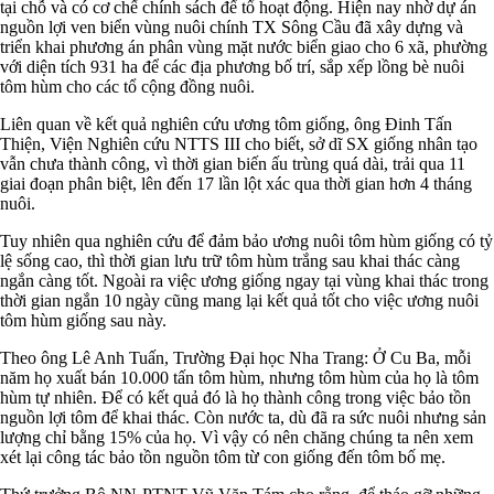
tại chỗ và có cơ chế chính sách để tổ hoạt động. Hiện nay nhờ dự án
nguồn lợi ven biển vùng nuôi chính TX Sông Cầu đã xây dựng và
triển khai phương án phân vùng mặt nước biển giao cho 6 xã, phường
với diện tích 931 ha để các địa phương bố trí, sắp xếp lồng bè nuôi
tôm hùm cho các tổ cộng đồng nuôi.
Liên quan về kết quả nghiên cứu ương tôm giống, ông Đinh Tấn
Thiện, Viện Nghiên cứu NTTS III cho biết, sở dĩ SX giống nhân tạo
vẫn chưa thành công, vì thời gian biến ấu trùng quá dài, trải qua 11
giai đoạn phân biệt, lên đến 17 lần lột xác qua thời gian hơn 4 tháng
nuôi.
Tuy nhiên qua nghiên cứu để đảm bảo ương nuôi tôm hùm giống có tỷ
lệ sống cao, thì thời gian lưu trữ tôm hùm trắng sau khai thác càng
ngắn càng tốt. Ngoài ra việc ương giống ngay tại vùng khai thác trong
thời gian ngắn 10 ngày cũng mang lại kết quả tốt cho việc ương nuôi
tôm hùm giống sau này.
Theo ông Lê Anh Tuấn, Trường Đại học Nha Trang: Ở Cu Ba, mỗi
năm họ xuất bán 10.000 tấn tôm hùm, nhưng tôm hùm của họ là tôm
hùm tự nhiên. Để có kết quả đó là họ thành công trong việc bảo tồn
nguồn lợi tôm để khai thác. Còn nước ta, dù đã ra sức nuôi nhưng sản
lượng chỉ bằng 15% của họ. Vì vậy có nên chăng chúng ta nên xem
xét lại công tác bảo tồn nguồn tôm từ con giống đến tôm bố mẹ.