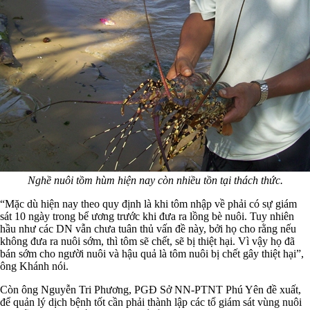
Nghề nuôi tồm hùm hiện nay còn nhiều tồn tại thách thức.
“Mặc dù hiện nay theo quy định là khi tôm nhập về phải có sự giám
sát 10 ngày trong bể ương trước khi đưa ra lồng bè nuôi. Tuy nhiên
hầu như các DN vẫn chưa tuân thủ vấn đề này, bởi họ cho rằng nếu
không đưa ra nuôi sớm, thì tôm sẽ chết, sẽ bị thiệt hại. Vì vậy họ đã
bán sớm cho người nuôi và hậu quả là tôm nuôi bị chết gây thiệt hại”,
ông Khánh nói.
Còn ông Nguyễn Tri Phương, PGĐ Sở NN-PTNT Phú Yên đề xuất,
để quản lý dịch bệnh tốt cần phải thành lập các tổ giám sát vùng nuôi