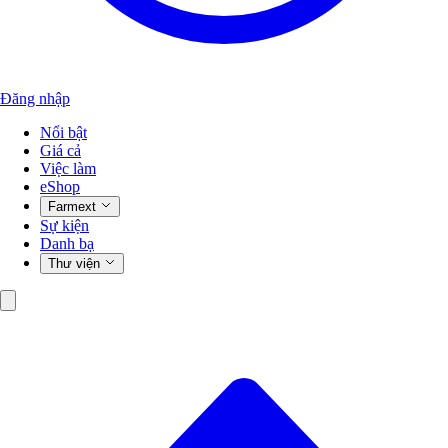
Đăng nhập
Nổi bật
Giá cả
Việc làm
eShop
Farmext
Sự kiện
Danh bạ
Thư viện