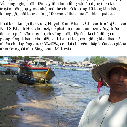
Về công nghệ nuôi hiện nay tôm hùm lồng vẫn áp dụng theo kiểu
truyền thống, quy mô nhỏ, mỗi bè chỉ có khoảng 10 lồng làm bằng
khung gỗ, mỗi lồng chừng 100 con vì thế chưa đạt hiệu quả cao.
Phát biểu tại hội thảo, ông Huỳnh Kim Khánh, Chi cục trưởng Chi cục
NTTS Khánh Hòa cho biết, để phát triển tôm hùm bền vững, trước
tiên cần phải sớm quy hoạch vùng nuôi, tiếp đến là chủ động con
giống. Ông Khánh cho biết, tại Khánh Hòa, con giống khai thác tự
nhiên chỉ đáp ứng được 30-40%, còn lại chủ yếu nhập khẩu con giống
từ nước ngoài như Singapore, Malaysia…