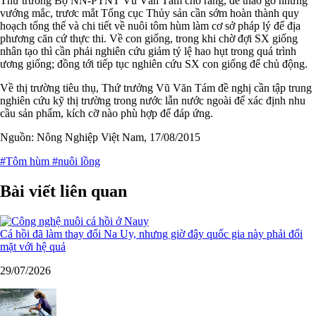
Thứ trưởng Bộ NN-PTNT Vũ Văn Tám cho rằng, để tháo gỡ những
vướng mắc, trươc mắt Tổng cục Thủy sản cần sớm hoàn thành quy
hoạch tổng thể và chi tiết về nuôi tôm hùm làm cơ sở pháp lý để địa
phương căn cứ thực thi. Về con giống, trong khi chờ đợi SX giống
nhân tạo thì cần phải nghiên cứu giảm tỷ lệ hao hụt trong quá trình
ương giống; đồng tới tiếp tục nghiên cứu SX con giống để chủ động.
Về thị trường tiêu thụ, Thứ trưởng Vũ Văn Tám đề nghị cần tập trung
nghiên cứu kỹ thị trường trong nước lẫn nước ngoài để xác định nhu
cầu sản phẩm, kích cỡ nào phù hợp để đáp ứng.
Nguồn: Nông Nghiệp Việt Nam, 17/08/2015
#Tôm hùm
#nuôi lồng
Bài viết liên quan
Cá hồi đã làm thay đổi Na Uy, nhưng giờ đây quốc gia này phải đối
mặt với hệ quả
29/07/2026