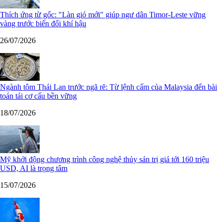
Thích ứng từ gốc: "Làn gió mới" giúp ngư dân Timor-Leste vững
vàng trước biến đổi khí hậu
26/07/2026
Ngành tôm Thái Lan trước ngã rẽ: Từ lệnh cấm của Malaysia đến bài
toán tái cơ cấu bền vững
18/07/2026
Mỹ khởi động chương trình công nghệ thủy sản trị giá tới 160 triệu
USD, AI là trọng tâm
15/07/2026