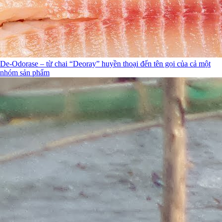
De-Odorase – từ chai “Deoray” huyền thoại đến tên gọi của cả một
nhóm sản phẩm