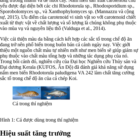
tăng trưởng nhanh và dễ nuôi cấy. Nấm men sản xuất carotenoid chủ
yếu được đại diện bởi các chi Rhodotorula sp., Rhodosporidium sp.,
Sporobolomyces sp., và Xanthophylomyces sp. (Mannazzu và cộng
sự, 2015). Ưu điểm của carotenoid vi sinh vật so với carotenoid chiết
xuất từ thực vật về chất lượng và số lượng là chúng không phụ thuộc
vào mùa vụ và nguyên liệu thô (Valduga et al., 2014).
Việc cải thiện màu da bằng cách kết hợp các sắc tố trong chế độ ăn
đang trở nên phổ biến trong buôn bán cá cảnh ngày nay. Việc giới
thiệu một nguồn chất màu tự nhiên mới như men biển sẽ giúp giảm sự
phụ thuộc vào chất màu tổng hợp và những tác dụng phụ của nó.
Trong bối cảnh đó, nghiên cứu của Đại học Nghiên cứu Thủy sản và
Đại dương Kerala (KUFOS, Ấn Độ) đã đánh giá khả năng sử dụng
nấm men biển Rhodotorula paludigena VA 242 làm chất tăng cường
sắc tố trong chế độ ăn của cá chép Koi.
Cá trong thí nghiệm
Hình 1: Cá được dùng trong thí nghiệm
Hiệu suất tăng trưởng