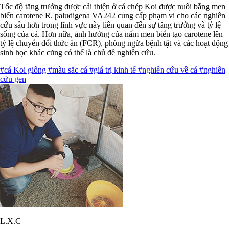
Tốc độ tăng trưởng được cải thiện ở cá chép Koi được nuôi bằng men
biển carotene R. paludigena VA242 cung cấp phạm vi cho các nghiên
cứu sâu hơn trong lĩnh vực này liên quan đến sự tăng trưởng và tỷ lệ
sống của cá. Hơn nữa, ảnh hưởng của nấm men biển tạo carotene lên
tỷ lệ chuyển đổi thức ăn (FCR), phòng ngừa bệnh tật và các hoạt động
sinh học khác cũng có thể là chủ đề nghiên cứu.
#cá Koi giống
#màu sắc cá
#giá trị kinh tế
#nghiên cứu về cá
#nghiên
cứu gen
L.X.C