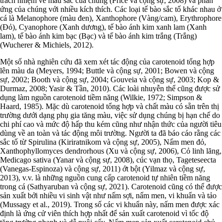
trách nhiệm về màu sắc của chúng (Price và cộng sự, 2008) và phản
ứng của chúng với nhiều kích thích. Các loại tế bào sắc tố khác nhau ở
cá là Melanophore (màu đen), Xanthophore (Vàng/cam), Erythrophore
(Đỏ), Cyanophore (Xanh dương), tế bào ánh kim xanh lam (Xanh
lam), tế bào ánh kim bạc (Bạc) và tế bào ánh kim trắng (Trắng)
(Wucherer & Michiels, 2012).
Một số nhà nghiên cứu đã xem xét tác động của carotenoid tổng hợp
lên màu da (Meyers, 1994; Buttle và cộng sự, 2001; Bowen và cộng
sự, 2002; Booth và cộng sự, 2004; Gouveia và cộng sự, 2003; Kop &
Durmaz, 2008; Yasir & Tần, 2010). Các loài nhuyễn thể cũng được sử
dụng làm nguồn carotenoid tiềm năng (Wilkie, 1972; Simpson &
Haard, 1985). Mặc dù carotenoid tổng hợp và chất màu có sẵn trên thị
trường dưới dạng phụ gia tăng màu, việc sử dụng chúng bị hạn chế do
chi phí cao và mức độ hấp thu kém cũng như nhận thức của người tiêu
dùng về an toàn và tác động môi trường. Người ta đã báo cáo rằng các
sắc tố từ Spirulina (Kiriratnikom và cộng sự, 2005), Nấm men đỏ,
Xanthophyllomyces dendrorhous (Xu và cộng sự, 2006), Cỏ linh lăng,
Medicago sativa (Yanar và cộng sự, 2008), cúc vạn thọ, Tageteseecta
(Vanegas-Espinoza) và cộng sự, 2011) ớt bột (Yilmaz và cộng sự,
2013), v.v. là những nguồn cung cấp carotenoid tự nhiên tiềm năng
trong cá (Sathyaruban và cộng sự, 2021). Carotenoid cũng có thể được
sản xuất bởi nhiều vi sinh vật như nấm sợi, nấm men, vi khuẩn và tảo
(Mussagy et al., 2019). Trong số các vi khuẩn này, nấm men được xác
định là ứng cử viên thích hợp nhất để sản xuất carotenoid vì tốc độ