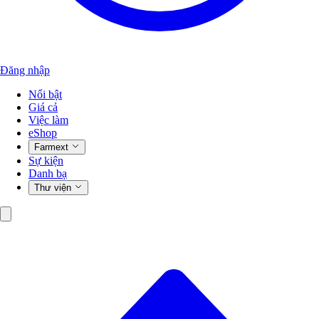
Đăng nhập
Nổi bật
Giá cả
Việc làm
eShop
Farmext
Sự kiện
Danh bạ
Thư viện