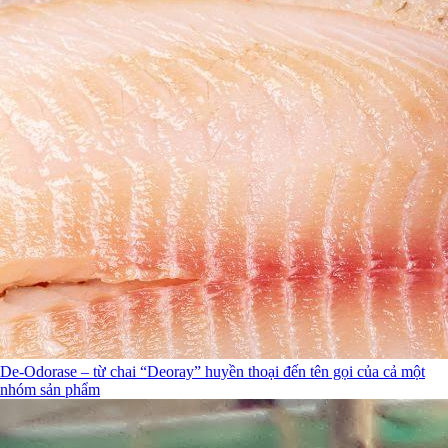
De-Odorase – từ chai “Deoray” huyền thoại đến tên gọi của cả một
nhóm sản phẩm