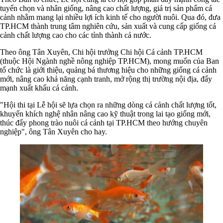
tuyển chọn và nhân giống, nâng cao chất lượng, giá trị sản phẩm cá
cảnh nhằm mang lại nhiều lợi ích kinh tế cho người nuôi. Qua đó, đưa
TP.HCM thành trung tâm nghiên cứu, sản xuất và cung cấp giống cá
cảnh chất lượng cao cho các tỉnh thành cả nước.
Theo ông Tân Xuyên, Chi hội trưởng Chi hội Cá cảnh TP.HCM
(thuộc Hội Ngành nghề nông nghiệp TP.HCM), mong muốn của Ban
tổ chức là giới thiệu, quảng bá thương hiệu cho những giống cá cảnh
mới, nâng cao khả năng cạnh tranh, mở rộng thị trường nội địa, đẩy
mạnh xuất khẩu cá cảnh.
"Hội thi tại Lễ hội sẽ lựa chọn ra những dòng cá cảnh chất lượng tốt,
khuyến khích nghệ nhân nâng cao kỹ thuật trong lai tạo giống mới,
thúc đẩy phong trào nuôi cá cảnh tại TP.HCM theo hướng chuyên
nghiệp", ông Tân Xuyên cho hay.