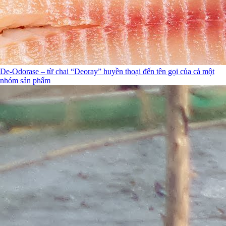
De-Odorase – từ chai “Deoray” huyền thoại đến tên gọi của cả một
nhóm sản phẩm