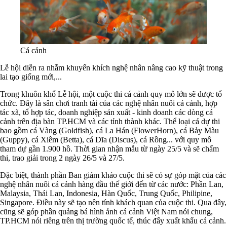
Cá cảnh
Lễ hội diễn ra nhằm khuyến khích nghệ nhân nâng cao kỹ thuật trong
lai tạo giống mới,...
Trong khuôn khổ Lễ hội, một cuộc thi cá cảnh quy mô lớn sẽ được tổ
chức. Đây là sân chơi tranh tài của các nghệ nhân nuôi cá cảnh, hợp
tác xã, tổ hợp tác, doanh nghiệp sản xuất - kinh doanh các dòng cá
cảnh trên địa bàn TP.HCM và các tỉnh thành khác. Thể loại cá dự thi
bao gồm cá Vàng (Goldfish), cá La Hán (FlowerHorn), cá Bảy Màu
(Guppy), cá Xiêm (Betta), cá Dĩa (Discus), cá Rồng... với quy mô
tham dự gần 1.900 hồ. Thời gian nhận mẫu từ ngày 25/5 và sẽ chấm
thi, trao giải trong 2 ngày 26/5 và 27/5.
Đặc biệt, thành phần Ban giám khảo cuộc thi sẽ có sự góp mặt của các
nghệ nhân nuôi cá cảnh hàng đầu thế giới đến từ các nước: Phần Lan,
Malaysia, Thái Lan, Indonesia, Hàn Quốc, Trung Quốc, Philipine,
Singapore. Điều này sẽ tạo nên tính khách quan của cuộc thi. Qua đây,
cũng sẽ góp phần quảng bá hình ảnh cá cảnh Việt Nam nói chung,
TP.HCM nói riêng trên thị trường quốc tế, thúc đẩy xuất khẩu cá cảnh.