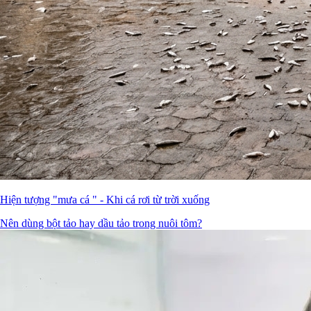
Hiện tượng "mưa cá " - Khi cá rơi từ trời xuống
Nên dùng bột tảo hay dầu tảo trong nuôi tôm?