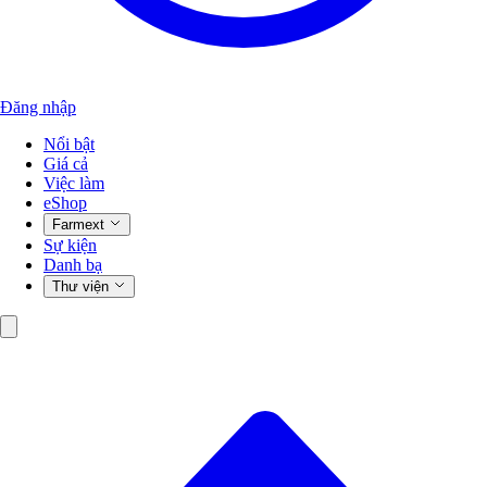
Đăng nhập
Nổi bật
Giá cả
Việc làm
eShop
Farmext
Sự kiện
Danh bạ
Thư viện