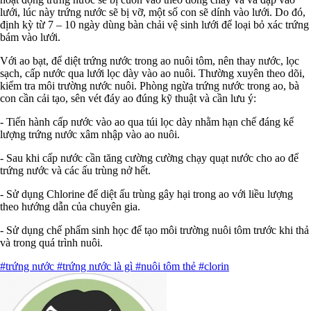
lưới, lúc này trứng nước sẽ bị vỡ, một số con sẽ dính vào lưới. Do đó,
định kỳ từ 7 – 10 ngày dùng bàn chải vệ sinh lưới để loại bỏ xác trứng
bám vào lưới.
Với ao bạt, để diệt trứng nước trong ao nuôi tôm, nên thay nước, lọc
sạch, cấp nước qua lưới lọc dày vào ao nuôi. Thường xuyên theo dõi,
kiểm tra môi trường nước nuôi.
Phòng ngừa trứng nước trong ao, bà
con cần cải tạo, sên vét đáy ao đúng kỹ thuật và cần lưu ý:
- Tiến hành cấp nước vào ao qua túi lọc dày nhằm hạn chế đáng kể
lượng trứng nước xâm nhập vào ao nuôi.
- Sau khi cấp nước cần tăng cường cường chạy quạt nước cho ao để
trứng nước và các ấu trùng nở hết.
- Sử dụng Chlorine để diệt ấu trùng gây hại trong ao với liều lượng
theo hướng dẫn của chuyên gia.
- Sử dụng chế phẩm sinh học để tạo môi trường nuôi tôm trước khi thả
và trong quá trình nuôi.
#trứng nước
#trứng nước là gì
#nuôi tôm thẻ
#clorin