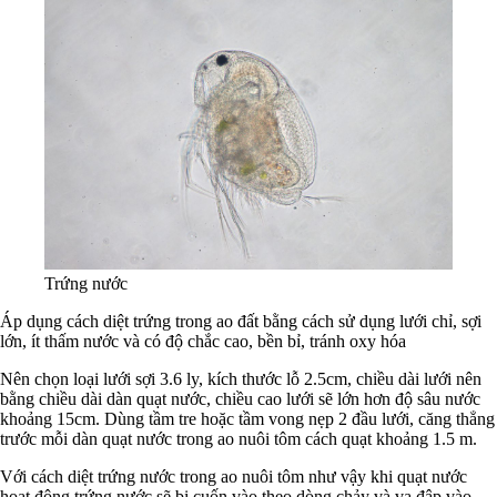
Trứng nước
Áp dụng cách diệt trứng trong ao đất bằng cách sử dụng lưới chỉ, sợi
lớn, ít thấm nước và có độ chắc cao, bền bỉ, tránh oxy hóa
Nên chọn loại lưới sợi 3.6 ly, kích thước lỗ 2.5cm, chiều dài lưới nên
bằng chiều dài dàn quạt nước, chiều cao lưới sẽ lớn hơn độ sâu nước
khoảng 15cm. Dùng tầm tre hoặc tầm vong nẹp 2 đầu lưới, căng thẳng
trước mỗi dàn quạt nước trong ao nuôi tôm cách quạt khoảng 1.5 m.
Với cách diệt trứng nước trong ao nuôi tôm như vậy khi quạt nước
hoạt động trứng nước sẽ bị cuốn vào theo dòng chảy và va đập vào