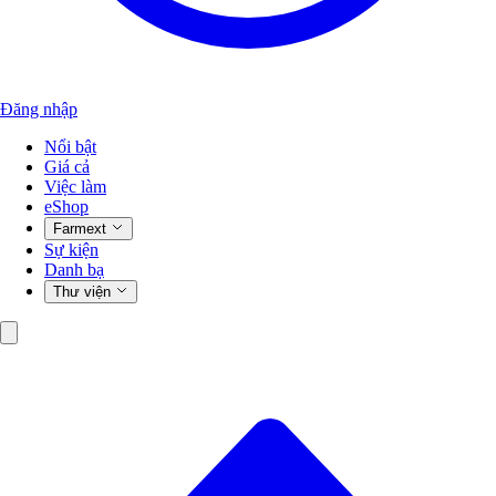
Đăng nhập
Nổi bật
Giá cả
Việc làm
eShop
Farmext
Sự kiện
Danh bạ
Thư viện