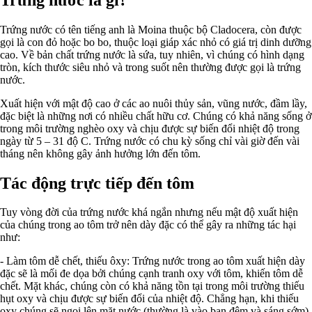
Trứng nước có tên tiếng anh là Moina thuộc bộ Cladocera, còn được
gọi là con đỏ hoặc bo bo, thuộc loại giáp xác nhỏ có giá trị dinh dưỡng
cao. Về bản chất trứng nước là sứa, tuy nhiên, vì chúng có hình dạng
tròn, kích thước siêu nhỏ và trong suốt nên thường được gọi là trứng
nước.
Xuất hiện với mật độ cao ở các ao nuôi thủy sản, vũng nước, đầm lầy,
đặc biệt là những nơi có nhiều chất hữu cơ. Chúng có khả năng sống ở
trong môi trường nghèo oxy và chịu được sự biến đổi nhiệt độ trong
ngày từ 5 – 31 độ C. Trứng nước có chu kỳ sống chỉ vài giờ đến vài
tháng nên không gây ảnh hưởng lớn đến tôm.
Tác động trực tiếp đến tôm
Tuy vòng đời của trứng nước khá ngắn nhưng nếu mật độ xuất hiện
của chúng trong ao tôm trở nên dày đặc có thể gây ra những tác hại
như:
- Làm tôm dễ chết, thiếu ôxy: Trứng nước trong ao tôm xuất hiện dày
đặc sẽ là mối đe dọa bởi chúng cạnh tranh oxy với tôm, khiến tôm dễ
chết. Mặt khác, chúng còn có khả năng tồn tại trong môi trường thiếu
hụt oxy và chịu được sự biến đổi của nhiệt độ. Chẳng hạn, khi thiếu
oxy chúng sẽ ngoi lên mặt nước (thường là vào ban đêm và sáng sớm),