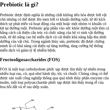
Prebiotic là gì?
Prebiotic được định nghĩa là những chất không tiêu hóa được bởi vật
chủ nhưng có thể được lên men bởi vi khuẩn đường ruột, từ đó kích
thích sự phát triển và hoạt động của một hoặc một nhóm vi khuẩn có
lợi tại đường ruột. Prebiotic góp phần vào sức khỏe đường ruột tôm cá
bằng cách cải thiện cấu trúc và chức năng của hệ vi sinh vật đường
ruột, từ đó nâng cao hệ miễn dịch và cải thiện khả năng hấp thu dinh
dưỡng của vật chủ. Trong ngành thủy sản, prebiotic đã được chứng
minh là có khả năng cải thiện sự tăng trưởng, tăng cường hệ thống
miễn dịch và giảm tỷ lệ nhiễm bệnh.
Fructooligosaccharides (FOS)
FOS là một loại carbohydrate phức tạp được tìm thấy tự nhiên trong
nhiều loại rau, củ, quả như hành tây, tỏi, và chuối. Chúng cũng có thể
được sản xuất công nghiệp thông qua quá trình thủy phân enzyme của
inulin, một loại polysaccharide phức tạp được tìm thấy trong rễ của
hoa hồi đất và rễ rau diếp xoăn.