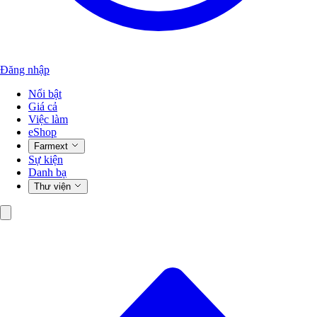
Đăng nhập
Nổi bật
Giá cả
Việc làm
eShop
Farmext
Sự kiện
Danh bạ
Thư viện