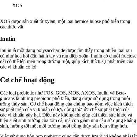
XOS
XOS được sản xuất từ xylan, một loại hemicellulose phổ biến trong
các thực vật
Inulin
Inulin là một dạng polysaccharide được tìm thấy trong nhiều loại rau
củ như hoa hồi đất, hành tây và rau diếp xoăn. Inulin có chuỗi fructose
dài có thể lên men trong đường ruột, giúp kích thích sự phát triển của
các vi khuẩn có lợi.
Cơ chế hoạt động
Các loại prebiotic như FOS, GOS, MOS, AXOS, Inulin và Beta-
glucans là những prebiotic phổ biến, đang được sử dụng trong nuôi
trồng thủy sản. Cơ chế hoạt động của chúng bao gồm việc kích thích
sự phát triển của vi khuẩn có lợi, đồng thời ức chế sự phát triển của
các vi khuẩn gây hại. Điều này không chỉ giúp cải thiện sức khỏe và
hiệu suất sinh trưởng của tôm cá, mà còn giảm nhu cầu sử dụng kháng
sinh, hướng tới một môi trường nuôi trồng thủy sản bền vững hơn.
Việc sử dụng hỗn hợp prebiotic cũng cần được lưu ý, vì không phải tất