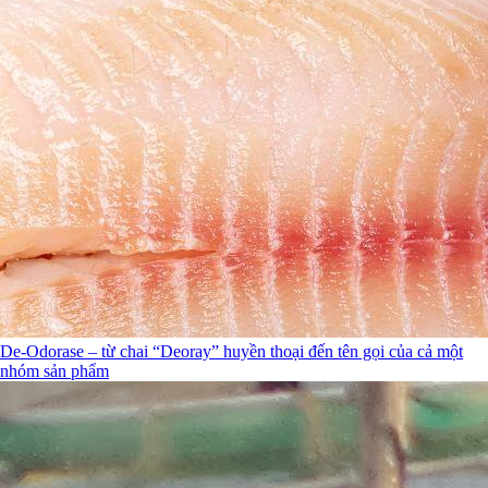
De-Odorase – từ chai “Deoray” huyền thoại đến tên gọi của cả một
nhóm sản phẩm