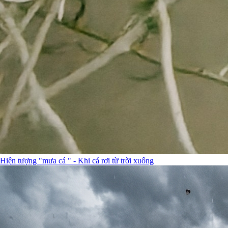
Hiện tượng "mưa cá " - Khi cá rơi từ trời xuống