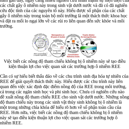
năm gần đây, ngày càng nhiều nghiên cứu nhấn mạnh sự hiện diện của
các chất gây ô nhiễm này trong sinh vật dưới nước và đã có đã nghiên
cứu độc tính của các nguyên tố này. Hiểu được số phận của các chất
gây ô nhiễm này trong toàn bộ môi trường là một thách thức khoa học
và đặt ra mối lo ngại lớn về các rủi ro liên quan đến sức khỏe và môi
trường.
Việc biết các nồng độ tham chiếu không bị ô nhiễm này sẽ tạo điều
kiện thuận lợi cho việc quan sát các trường hợp ô nhiễm REE
Cần có sự hiểu biết thấu đáo về các chu trình sinh địa hóa tự nhiên của
REE để giải quyết thách thức này. Hiểu được các chu trình này liên
quan đến việc xác định đặc điểm nồng độ của REE trong môi trường,
cả trong các ngăn sinh học và phi sinh học. Chưa có nghiên cứu nào
đề xuất nồng độ tham chiếu REE cho sinh vật dưới nước. Những nồng
độ tham chiếu này trong các sinh vật thủy sinh không bị ô nhiễm là
một trong những chìa khóa để hiểu rõ hơn về số phận toàn cầu của
REE. Hơn nữa, việc biết các nồng độ tham chiếu không bị ô nhiễm
này sẽ tạo điều kiện thuận lợi cho việc quan sát các trường hợp ô
nhiễm REE.