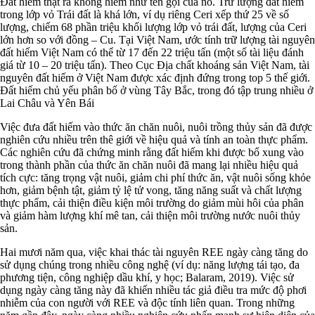
Đất hiếm thật ra không hiếm như tên gọi của nó. Trữ lượng đất hiếm
trong lớp vỏ Trái đất là khá lớn, ví dụ riêng Ceri xếp thứ 25 về số
lượng, chiếm 68 phần triệu khối lượng lớp vỏ trái đất, lượng của Ceri
lớn hơn so với đồng – Cu. Tại Việt Nam, ước tính trữ lượng tài nguyên
đất hiếm Việt Nam có thể từ 17 đến 22 triệu tấn (một số tài liệu đánh
giá từ 10 – 20 triệu tấn). Theo Cục Địa chất khoáng sản Việt Nam, tài
nguyên đất hiếm ở Việt Nam được xác định đứng trong top 5 thế giới.
Đất hiếm chủ yếu phân bố ở vùng Tây Bắc, trong đó tập trung nhiều ở
Lai Châu và Yên Bái
Việc đưa đất hiếm vào thức ăn chăn nuôi, nuôi trồng thủy sản đã được
nghiên cứu nhiều trên thê giới về hiệu quả và tính an toàn thực phẩm.
Các nghiên cứu đã chứng minh rằng đất hiếm khi được bổ xung vào
trong thành phần của thức ăn chăn nuôi đã mang lại nhiều hiệu quả
tích cực: tăng trọng vật nuôi, giảm chi phí thức ăn, vật nuôi sống khỏe
hơn, giảm bệnh tật, giảm tỷ lệ tử vong, tăng năng suất và chất lượng
thực phẩm, cải thiện điều kiện môi trường do giảm mùi hôi của phân
và giảm hàm lượng khí mê tan, cải thiện môi trường nước nuôi thủy
sản.
Hai mươi năm qua, việc khai thác tài nguyên REE ngày càng tăng do
sử dụng chúng trong nhiều công nghệ (ví dụ: năng lượng tái tạo, đa
phương tiện, công nghiệp dầu khí, y học; Balaram, 2019). Việc sử
dụng ngày càng tăng này đã khiến nhiều tác giả điều tra mức độ phơi
nhiễm của con người với REE và độc tính liên quan. Trong những