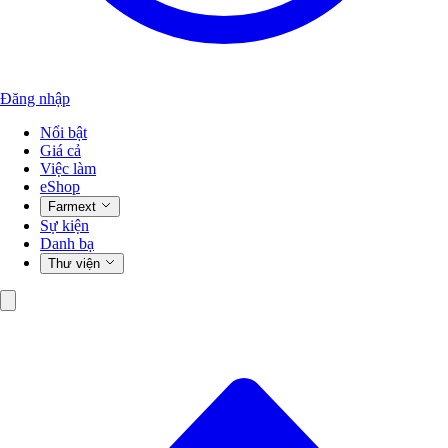
Đăng nhập
Nổi bật
Giá cả
Việc làm
eShop
Farmext
Sự kiện
Danh bạ
Thư viện