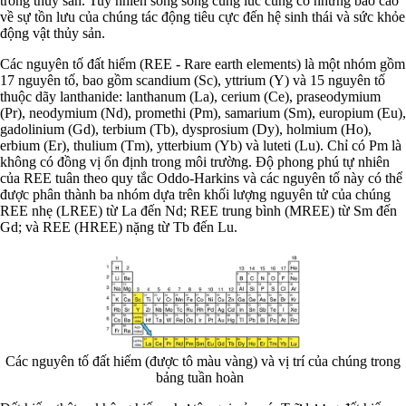
trồng thủy sản. Tuy nhiên song song cùng lúc cũng có những báo cáo
về sự tồn lưu của chúng tác động tiêu cực đến hệ sinh thái và sức khỏe
động vật thủy sản.
Các nguyên tố đất hiếm (REE - Rare earth elements) là một nhóm gồm
17 nguyên tố, bao gồm scandium (Sc), yttrium (Y) và 15 nguyên tố
thuộc dãy lanthanide: lanthanum (La), cerium (Ce), praseodymium
(Pr), neodymium (Nd), promethi (Pm), samarium (Sm), europium (Eu),
gadolinium (Gd), terbium (Tb), dysprosium (Dy), holmium (Ho),
erbium (Er), thulium (Tm), ytterbium (Yb) và luteti (Lu). Chỉ có Pm là
không có đồng vị ổn định trong môi trường. Độ phong phú tự nhiên
của REE tuân theo quy tắc Oddo-Harkins và các nguyên tố này có thể
được phân thành ba nhóm dựa trên khối lượng nguyên tử của chúng
REE nhẹ (LREE) từ La đến Nd; REE trung bình (MREE) từ Sm đến
Gd; và REE (HREE) nặng từ Tb đến Lu.
Các nguyên tố đất hiếm (được tô màu vàng) và vị trí của chúng trong
bảng tuần hoàn