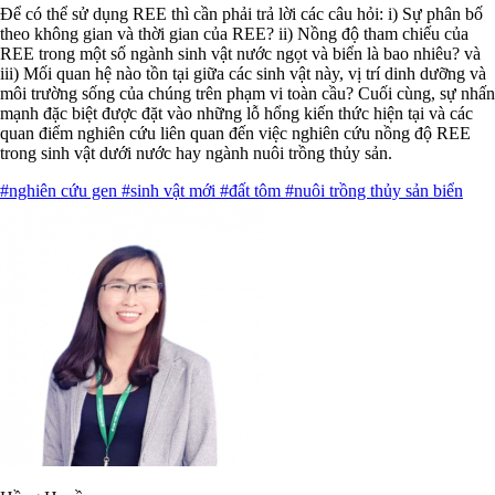
Để có thể sử dụng REE thì cần phải trả lời các câu hỏi: i) Sự phân bố
theo không gian và thời gian của REE? ii) Nồng độ tham chiếu của
REE trong một số ngành sinh vật nước ngọt và biển là bao nhiêu? và
iii) Mối quan hệ nào tồn tại giữa các sinh vật này, vị trí dinh dưỡng và
môi trường sống của chúng trên phạm vi toàn cầu? Cuối cùng, sự nhấn
mạnh đặc biệt được đặt vào những lỗ hổng kiến ​​thức hiện tại và các
quan điểm nghiên cứu liên quan đến việc nghiên cứu nồng độ REE
trong sinh vật dưới nước hay ngành nuôi trồng thủy sản.
#nghiên cứu gen
#sinh vật mới
#đất tôm
#nuôi trồng thủy sản biển