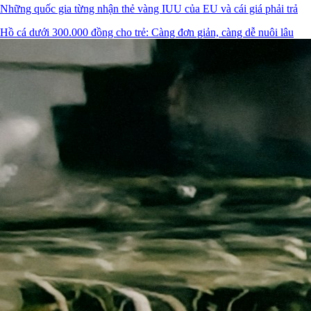
Những quốc gia từng nhận thẻ vàng IUU của EU và cái giá phải trả
Hồ cá dưới 300.000 đồng cho trẻ: Càng đơn giản, càng dễ nuôi lâu