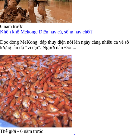
6 năm trước
Khốn khổ Mekong: Điện hay cá, sống hay chết?
Dọc dòng MeKong, đập thủy điện nổi lên ngày càng nhiều cả về số
lượng lẫn độ “vĩ đại”. Người dân Đôn...
Thế giới
•
6 năm trước