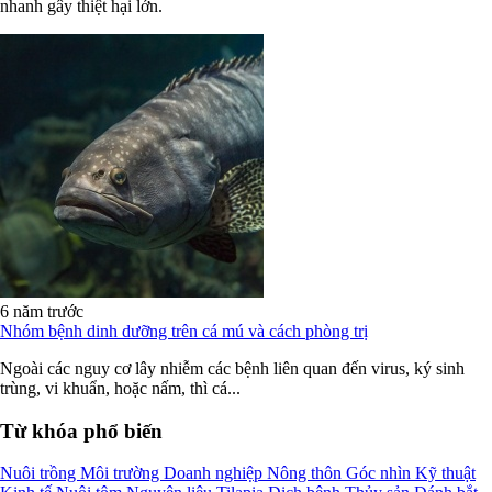
nhanh gây thiệt hại lớn.
6 năm trước
Nhóm bệnh dinh dưỡng trên cá mú và cách phòng trị
Ngoài các nguy cơ lây nhiễm các bệnh liên quan đến virus, ký sinh
trùng, vi khuẩn, hoặc nấm, thì cá...
Từ khóa phổ biến
Nuôi trồng
Môi trường
Doanh nghiệp
Nông thôn
Góc nhìn
Kỹ thuật