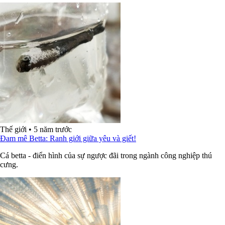
Thế giới
•
5 năm trước
Đam mê Betta: Ranh giới giữa yêu và giết!
Cá betta - điển hình của sự ngược đãi trong ngành công nghiệp thú
cưng.