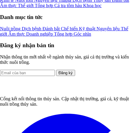
Kinh tế
Nuôi tôm
Nguyên liệu
Tilapia
Dịch bệnh
Thủy sản
Đánh bắt
Ẩm thực
Thế giới
Tổng hợp
Cá tra
tôm
hàu
Khoa học
Danh mục tin tức
Nuôi trồng
Dịch bệnh
Đánh bắt
Chế biến
Kỹ thuật
Nguyên liệu
Thế
giới
Ẩm thực
Doanh nghiệp
Tổng hợp
Góc nhìn
Đăng ký nhận bản tin
Nhận thông tin mới nhất về ngành thủy sản, giá cả thị trường và kiến
thức nuôi trồng.
Đăng ký
Cổng kết nối thông tin thủy sản. Cập nhật thị trường, giá cả, kỹ thuật
nuôi trồng thủy sản.