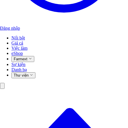
Đăng nhập
Nổi bật
Giá cả
Việc làm
eShop
Farmext
Sự kiện
Danh bạ
Thư viện