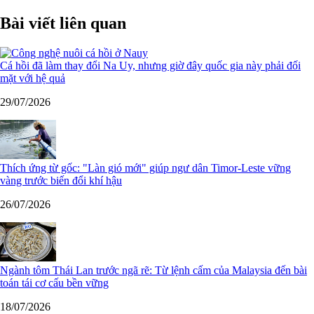
Bài viết liên quan
Cá hồi đã làm thay đổi Na Uy, nhưng giờ đây quốc gia này phải đối
mặt với hệ quả
29/07/2026
Thích ứng từ gốc: "Làn gió mới" giúp ngư dân Timor-Leste vững
vàng trước biến đổi khí hậu
26/07/2026
Ngành tôm Thái Lan trước ngã rẽ: Từ lệnh cấm của Malaysia đến bài
toán tái cơ cấu bền vững
18/07/2026