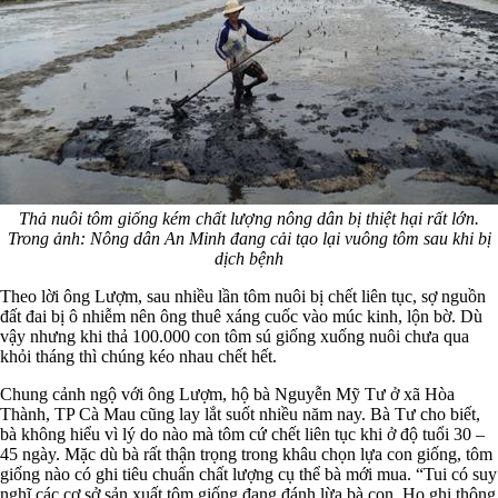
Thả nuôi tôm giống kém chất lượng nông dân bị thiệt hại rất lớn.
Trong ảnh: Nông dân An Minh đang cải tạo lại vuông tôm sau khi bị
dịch bệnh
Theo lời ông Lượm, sau nhiều lần tôm nuôi bị chết liên tục, sợ nguồn
đất đai bị ô nhiễm nên ông thuê xáng cuốc vào múc kinh, lộn bờ. Dù
vậy nhưng khi thả 100.000 con tôm sú giống xuống nuôi chưa qua
khỏi tháng thì chúng kéo nhau chết hết.
Chung cảnh ngộ với ông Lượm, hộ bà Nguyễn Mỹ Tư ở xã Hòa
Thành, TP Cà Mau cũng lay lắt suốt nhiều năm nay. Bà Tư cho biết,
bà không hiểu vì lý do nào mà tôm cứ chết liên tục khi ở độ tuổi 30 –
45 ngày. Mặc dù bà rất thận trọng trong khâu chọn lựa con giống, tôm
giống nào có ghi tiêu chuẩn chất lượng cụ thể bà mới mua. “Tui có suy
nghĩ các cơ sở sản xuất tôm giống đang đánh lừa bà con. Họ ghi thông