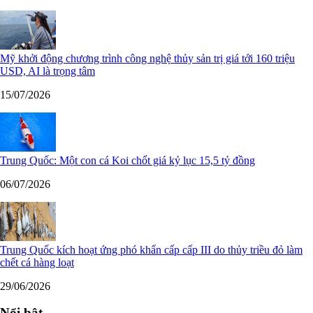
Mỹ khởi động chương trình công nghệ thủy sản trị giá tới 160 triệu
USD, AI là trọng tâm
15/07/2026
Trung Quốc: Một con cá Koi chốt giá kỷ lục 15,5 tỷ đồng
06/07/2026
Trung Quốc kích hoạt ứng phó khẩn cấp cấp III do thủy triều đỏ làm
chết cá hàng loạt
29/06/2026
Nổi bật