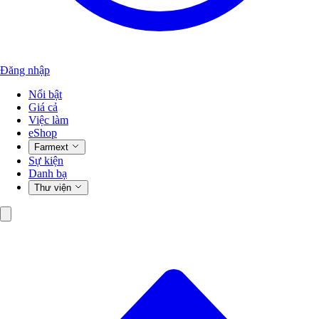
Đăng nhập
Nổi bật
Giá cả
Việc làm
eShop
Farmext
Sự kiện
Danh bạ
Thư viện