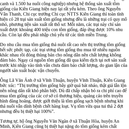
canh và 1.500 ha nuôi công nghiệp) nhưng hệ thống sản xuất tôm
giống của Kiên Giang hiện nay lại rất yếu kém. Theo ông Nguyễn
Vân Thanh, Chi cục trưởng Chi cục NTTS Kiên Giang thì toàn tỉnh
hiện có 28 trại sản xuất tôm giống nhưng đều là những trại có quy mô
nhỏ, phương tiện sản xuất rất thô sơ. Mỗi năm, các trại này chỉ sản
xuất được khoảng 400 triệu con tôm giống, đáp ứng được 10% nhu
cầu. Còn lại đều phải nhập chủ yếu từ các tỉnh miền Trung.
Do nhu cầu mua tôm giống thả nuôi rất cao nên thị trường tôm giống
hết sức phức tạp, các trại ương tôm giống thu mua từ nhiều nguồn
khác nhau rồi đóng thùng bán cho nông dân nên chất lượng không
đảm bảo. Ngay cả nguồn tôm giống đã qua kiểm dịch tại nơi sản xuất
trước khi nhập vào tỉnh vẫn chưa đảm bảo chất lượng, do gian lận của
người sản xuất hoặc vận chuyển.
Ông Lã Văn Ảnh ở xã Vĩnh Thuận, huyện Vĩnh Thuận, Kiên Giang
bức xúc: “Thị trường tôm giống bây giờ quá bát nháo, thật giả lẫn lộn
nên nông dân rất khó phân biệt. Dù đã chấp nhận bỏ ra chi phí cao để
mua tôm giống của các cơ sở có thương hiệu, quảng cáo trên truyền
hình đàng hoàng, được giới thiệu là tôm giống sạch bệnh nhưng khi
thả nuôi vẫn dính bệnh chết hàng loạt. Vụ tôm vừa qua tui thả 2 đợt
nhưng đều bị thiệt hại 100%”.
Tương tự, hộ ông Nguyễn Văn Ngàn ở xã Thuận Hòa, huyện An
Minh, Kiên Giang cũng bị thiệt hại nặng do tôm giống kém chất