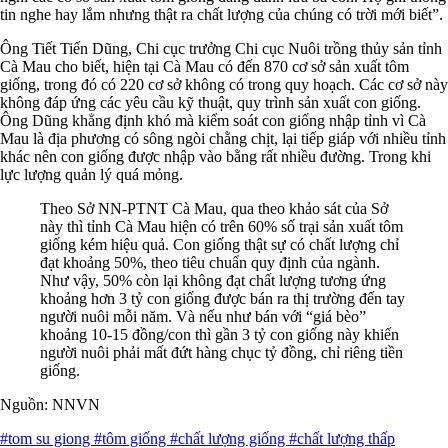
tin nghe hay lắm nhưng thật ra chất lượng của chúng có trời mới biết”.
Ông Tiết Tiến Dũng, Chi cục trưởng Chi cục Nuôi trồng thủy sản tỉnh
Cà Mau cho biết, hiện tại Cà Mau có đến 870 cơ sở sản xuất tôm
giống, trong đó có 220 cơ sở không có trong quy hoạch. Các cơ sở này
không đáp ứng các yêu cầu kỹ thuật, quy trình sản xuất con giống.
Ông Dũng khẳng định khó mà kiểm soát con giống nhập tỉnh vì Cà
Mau là địa phương có sông ngòi chằng chịt, lại tiếp giáp với nhiều tỉnh
khác nên con giống được nhập vào bằng rất nhiều đường. Trong khi
lực lượng quản lý quá mỏng.
Theo Sở NN-PTNT Cà Mau, qua theo khảo sát của Sở
này thì tỉnh Cà Mau hiện có trên 60% số trại sản xuất tôm
giống kém hiệu quả. Con giống thật sự có chất lượng chỉ
đạt khoảng 50%, theo tiêu chuẩn quy định của ngành.
Như vậy, 50% còn lại không đạt chất lượng tương ứng
khoảng hơn 3 tỷ con giống được bán ra thị trường đến tay
người nuôi mỗi năm. Và nếu như bán với “giá bèo”
khoảng 10-15 đồng/con thì gần 3 tỷ con giống này khiến
người nuôi phải mất đứt hàng chục tỷ đồng, chỉ riêng tiền
giống.
Nguồn: NNVN
#tom su giong
#tôm giống
#chất lượng giống
#chất lượng thấp