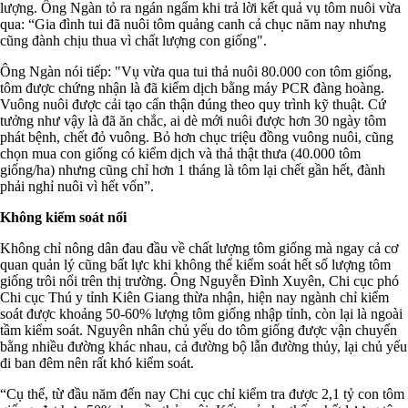
lượng. Ông Ngàn tỏ ra ngán ngẩm khi trả lời kết quả vụ tôm nuôi vừa
qua: “Gia đình tui đã nuôi tôm quảng canh cả chục năm nay nhưng
cũng đành chịu thua vì chất lượng con giống".
Ông Ngàn nói tiếp: "Vụ vừa qua tui thả nuôi 80.000 con tôm giống,
tôm được chứng nhận là đã kiểm dịch bằng máy PCR đàng hoàng.
Vuông nuôi được cải tạo cẩn thận đúng theo quy trình kỹ thuật. Cứ
tưởng như vậy là đã ăn chắc, ai dè mới nuôi được hơn 30 ngày tôm
phát bệnh, chết đỏ vuông. Bỏ hơn chục triệu đồng vuông nuôi, cũng
chọn mua con giống có kiểm dịch và thả thật thưa (40.000 tôm
giống/ha) nhưng cũng chỉ hơn 1 tháng là tôm lại chết gần hết, đành
phải nghỉ nuôi vì hết vốn”.
Không kiểm soát nổi
Không chỉ nông dân đau đầu về chất lượng tôm giống mà ngay cả cơ
quan quản lý cũng bất lực khi không thể kiểm soát hết số lượng tôm
giống trôi nổi trên thị trường. Ông Nguyễn Đình Xuyên, Chi cục phó
Chi cục Thú y tỉnh Kiên Giang thừa nhận, hiện nay ngành chỉ kiểm
soát được khoảng 50-60% lượng tôm giống nhập tỉnh, còn lại là ngoài
tầm kiểm soát. Nguyên nhân chủ yếu do tôm giống được vận chuyển
bằng nhiều đường khác nhau, cả đường bộ lẫn đường thủy, lại chủ yếu
đi ban đêm nên rất khó kiểm soát.
“Cụ thể, từ đầu năm đến nay Chi cục chỉ kiểm tra được 2,1 tỷ con tôm