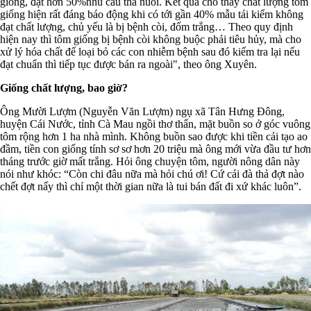
giống, đạt hơn 50%nhu cầu thả nuôi. Kết quả cho thấy chất lượng tôm
giống hiện rất đáng báo động khi có tới gần 40% mẫu tái kiểm không
đạt chất lượng, chủ yếu là bị bệnh còi, đốm trắng… Theo quy định
hiện nay thì tôm giống bị bệnh còi không buộc phải tiêu hủy, mà cho
xử lý hóa chất để loại bỏ các con nhiễm bệnh sau đó kiểm tra lại nếu
đạt chuẩn thì tiếp tục được bán ra ngoài", theo ông Xuyên.
Giống chất lượng, bao giờ?
Ông Mười Lượm (Nguyễn Văn Lượm) ngụ xã Tân Hưng Đông,
huyện Cái Nước, tỉnh Cà Mau ngồi thơ thẩn, mặt buồn so ở góc vuông
tôm rộng hơn 1 ha nhà mình. Không buồn sao được khi tiền cải tạo ao
đầm, tiền con giống tính sơ sơ hơn 20 triệu mà ông mới vừa đầu tư hơn
tháng trước giờ mất trắng. Hỏi ông chuyện tôm, người nông dân này
nói như khóc: “Còn chi đâu nữa mà hỏi chú ơi! Cứ cái đà thả đợt nào
chết đợt nấy thì chỉ một thời gian nữa là tui bán đất đi xứ khác luôn”.