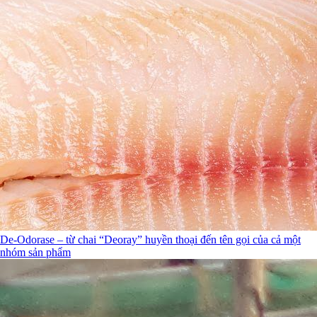
De-Odorase – từ chai “Deoray” huyền thoại đến tên gọi của cả một
nhóm sản phẩm