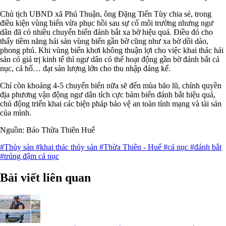
Chủ tịch UBND xã Phú Thuận, ông Đặng Tiến Tùy chia sẻ, trong
điều kiện vùng biển vừa phục hồi sau sự cố môi trường nhưng ngư
dân đã có nhiều chuyến biển đánh bắt xa bờ hiệu quả. Điều đó cho
thấy tiềm năng hải sản vùng biển gần bờ cũng như xa bờ dồi dào,
phong phú. Khi vùng biển khơi không thuận lợi cho việc khai thác hải
sản có giá trị kinh tế thì ngư dân có thể hoạt động gần bờ đánh bắt cá
nục, cá hố… đạt sản lượng lớn cho thu nhập đáng kể.
Chỉ còn khoảng 4-5 chuyến biển nữa sẽ đến mùa bão lũ, chính quyền
địa phương vận động ngư dân tích cực bám biển đánh bắt hiệu quả,
chủ động triển khai các biện pháp bảo vệ an toàn tính mạng và tài sản
của mình.
Nguồn: Báo Thừa Thiên Huế
#Thủy sản
#khai thác thủy sản
#Thừa Thiên - Huế
#cá nục
#đánh bắt
#trúng đậm cá nục
Bài viết liên quan