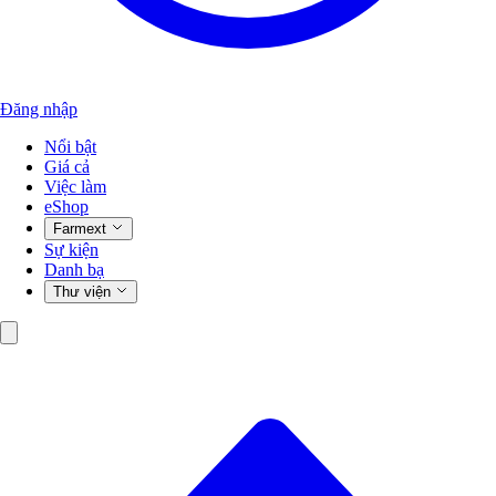
Đăng nhập
Nổi bật
Giá cả
Việc làm
eShop
Farmext
Sự kiện
Danh bạ
Thư viện