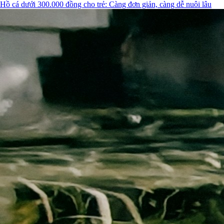
Hồ cá dưới 300.000 đồng cho trẻ: Càng đơn giản, càng dễ nuôi lâu