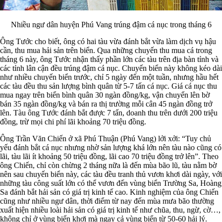
Nhiều ngư dân huyện Phú Vang trúng đậm cá nục trong tháng 6
Ông Tước cho biết, ông có hai tàu vừa đánh bắt vừa làm dịch vụ hậu
cần, thu mua hải sản trên biển. Qua những chuyến thu mua cá trong
tháng 6 này, ông Tước nhận thấy phần lớn các tàu trên địa bàn tỉnh và
các tỉnh lân cận đều trúng đậm cá nục. Chuyến biển này không kéo dài
như nhiều chuyến biển trước, chỉ 5 ngày đến một tuần, nhưng hầu hết
các tàu đều thu sản lượng bình quân từ 5-7 tấn cá nục. Giá cá nục thu
mua ngay trên biển bình quân 30 ngàn đồng/kg, vận chuyển lên bờ
bán 35 ngàn đồng/kg và bán ra thị trường mỗi cân 45 ngàn đồng trở
lên. Tàu ông Tước đánh bắt được 7 tấn, doanh thu trên dưới 200 triệu
đồng, trừ mọi chi phí lãi khoảng 70 triệu đồng.
Ông Trần Văn Chiến ở xã Phú Thuận (Phú Vang) lởi xởi: “Tuy chủ
yếu đánh bắt cá nục nhưng nhờ sản lượng khá lớn nên tàu nào cũng có
lãi, tàu lãi ít khoảng 50 triệu đồng, lãi cao 70 triệu đồng trở lên”. Theo
ông Chiến, chỉ còn chừng 2 tháng nữa là đến mùa bão lũ, tàu nằm bờ
nên sau chuyến biển này, các tàu đều tranh thủ vươn khơi dài ngày, với
những tàu công suất lớn có thể vươn đến vùng biển Trường Sa, Hoàng
Sa đánh bắt hải sản có giá trị kinh tế cao. Kinh nghiệm của ông Chiến
cũng như nhiều ngư dân, thời điểm từ nay đến mùa mưa bão thường
xuất hiện nhiều loài hải sản có giá trị kinh tế như chũa, thu, ngừ, cờ…,
không chỉ ở vùng biển khơi mà ngay cả vùng biển từ 50-60 hải lý.