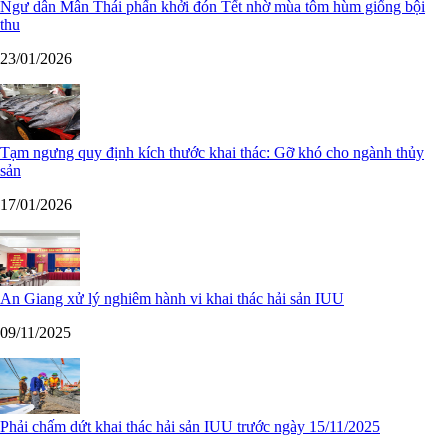
Ngư dân Mân Thái phấn khởi đón Tết nhờ mùa tôm hùm giống bội
thu
23/01/2026
Tạm ngưng quy định kích thước khai thác: Gỡ khó cho ngành thủy
sản
17/01/2026
An Giang xử lý nghiêm hành vi khai thác hải sản IUU
09/11/2025
Phải chấm dứt khai thác hải sản IUU trước ngày 15/11/2025