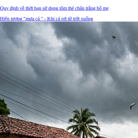
Quy định về thời hạn sử dụng tôm thẻ chân trắng bố mẹ
Hiện tượng "mưa cá " - Khi cá rơi từ trời xuống