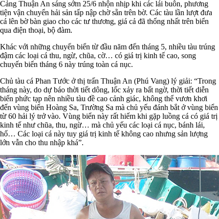
Cảng Thuận An sáng sớm 25/6 nhộn nhịp khi các lái buôn, phương
tiện vận chuyển hải sản tấp nập chờ sẵn trên bờ. Các tàu lần lượt đưa
cá lên bờ bàn giao cho các tư thương, giá cả đã thống nhất trên biển
qua điện thoại, bộ đàm.
Khác với những chuyến biển từ đầu năm đến tháng 5, nhiều tàu trúng
đậm các loại cá thu, ngừ, chũa, cờ… có giá trị kinh tế cao, song
chuyến biển tháng 6 này trúng toàn cá nục.
Chủ tàu cá Phan Tước ở thị trấn Thuận An (Phú Vang) lý giải: “Trong
tháng này, do dự báo thời tiết dông, lốc xảy ra bất ngờ, thời tiết diễn
biến phức tạp nên nhiều tàu đề cao cảnh giác, không thể vươn khơi
đến vùng biển Hoàng Sa, Trường Sa mà chủ yếu đánh bắt ở vùng biển
từ 60 hải lý trở vào. Vùng biển này rất hiếm khi gặp luồng cá có giá trị
kinh tế như chũa, thu, ngừ… mà chủ yếu các loại cá nục, bánh lái,
hố… Các loại cá này tuy giá trị kinh tế không cao nhưng sản lượng
lớn vẫn cho thu nhập khá”.