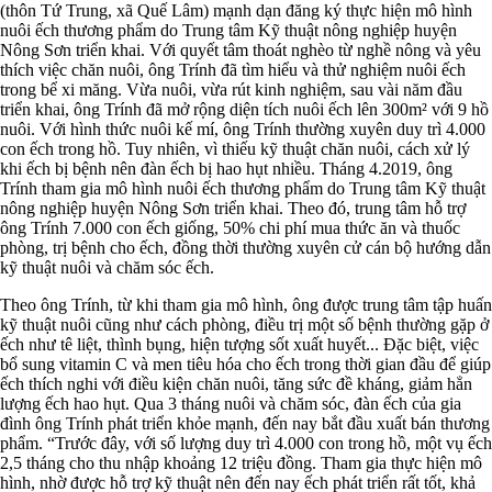
(thôn Tứ Trung, xã Quế Lâm) mạnh dạn đăng ký thực hiện mô hình
nuôi ếch thương phẩm do Trung tâm Kỹ thuật nông nghiệp huyện
Nông Sơn triển khai. Với quyết tâm thoát nghèo từ nghề nông và yêu
thích việc chăn nuôi, ông Trính đã tìm hiểu và thử nghiệm nuôi ếch
trong bể xi măng. Vừa nuôi, vừa rút kinh nghiệm, sau vài năm đầu
triển khai, ông Trính đã mở rộng diện tích nuôi ếch lên 300m² với 9 hồ
nuôi. Với hình thức nuôi kế mí, ông Trính thường xuyên duy trì 4.000
con ếch trong hồ. Tuy nhiên, vì thiếu kỹ thuật chăn nuôi, cách xử lý
khi ếch bị bệnh nên đàn ếch bị hao hụt nhiều. Tháng 4.2019, ông
Trính tham gia mô hình nuôi ếch thương phẩm do Trung tâm Kỹ thuật
nông nghiệp huyện Nông Sơn triển khai. Theo đó, trung tâm hỗ trợ
ông Trính 7.000 con ếch giống, 50% chi phí mua thức ăn và thuốc
phòng, trị bệnh cho ếch, đồng thời thường xuyên cử cán bộ hướng dẫn
kỹ thuật nuôi và chăm sóc ếch.
Theo ông Trính, từ khi tham gia mô hình, ông được trung tâm tập huấn
kỹ thuật nuôi cũng như cách phòng, điều trị một số bệnh thường gặp ở
ếch như tê liệt, thình bụng, hiện tượng sốt xuất huyết... Đặc biệt, việc
bổ sung vitamin C và men tiêu hóa cho ếch trong thời gian đầu để giúp
ếch thích nghi với điều kiện chăn nuôi, tăng sức đề kháng, giảm hẳn
lượng ếch hao hụt. Qua 3 tháng nuôi và chăm sóc, đàn ếch của gia
đình ông Trính phát triển khỏe mạnh, đến nay bắt đầu xuất bán thương
phẩm. “Trước đây, với số lượng duy trì 4.000 con trong hồ, một vụ ếch
2,5 tháng cho thu nhập khoảng 12 triệu đồng. Tham gia thực hiện mô
hình, nhờ được hỗ trợ kỹ thuật nên đến nay ếch phát triển rất tốt, khả