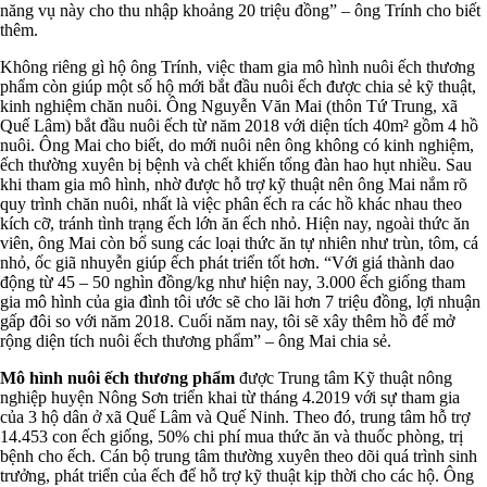
năng vụ này cho thu nhập khoảng 20 triệu đồng” – ông Trính cho biết
thêm.
Không riêng gì hộ ông Trính, việc tham gia mô hình nuôi ếch thương
phẩm còn giúp một số hộ mới bắt đầu nuôi ếch được chia sẻ kỹ thuật,
kinh nghiệm chăn nuôi. Ông Nguyễn Văn Mai (thôn Tứ Trung, xã
Quế Lâm) bắt đầu nuôi ếch từ năm 2018 với diện tích 40m² gồm 4 hồ
nuôi. Ông Mai cho biết, do mới nuôi nên ông không có kinh nghiệm,
ếch thường xuyên bị bệnh và chết khiến tổng đàn hao hụt nhiều. Sau
khi tham gia mô hình, nhờ được hỗ trợ kỹ thuật nên ông Mai nắm rõ
quy trình chăn nuôi, nhất là việc phân ếch ra các hồ khác nhau theo
kích cỡ, tránh tình trạng ếch lớn ăn ếch nhỏ. Hiện nay, ngoài thức ăn
viên, ông Mai còn bổ sung các loại thức ăn tự nhiên như trùn, tôm, cá
nhỏ, ốc giã nhuyễn giúp ếch phát triển tốt hơn. “Với giá thành dao
động từ 45 – 50 nghìn đồng/kg như hiện nay, 3.000 ếch giống tham
gia mô hình của gia đình tôi ước sẽ cho lãi hơn 7 triệu đồng, lợi nhuận
gấp đôi so với năm 2018. Cuối năm nay, tôi sẽ xây thêm hồ để mở
rộng diện tích nuôi ếch thương phẩm” – ông Mai chia sẻ.
Mô hình nuôi ếch thương phẩm
được Trung tâm Kỹ thuật nông
nghiệp huyện Nông Sơn triển khai từ tháng 4.2019 với sự tham gia
của 3 hộ dân ở xã Quế Lâm và Quế Ninh. Theo đó, trung tâm hỗ trợ
14.453 con ếch giống, 50% chi phí mua thức ăn và thuốc phòng, trị
bệnh cho ếch. Cán bộ trung tâm thường xuyên theo dõi quá trình sinh
trưởng, phát triển của ếch để hỗ trợ kỹ thuật kịp thời cho các hộ. Ông