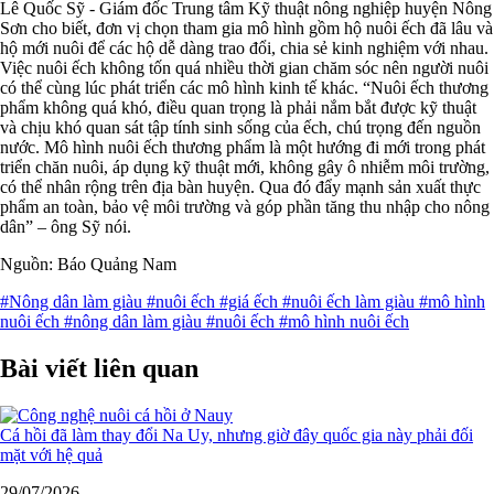
Lê Quốc Sỹ - Giám đốc Trung tâm Kỹ thuật nông nghiệp huyện Nông
Sơn cho biết, đơn vị chọn tham gia mô hình gồm hộ nuôi ếch đã lâu và
hộ mới nuôi để các hộ dễ dàng trao đổi, chia sẻ kinh nghiệm với nhau.
Việc nuôi ếch không tốn quá nhiều thời gian chăm sóc nên người nuôi
có thể cùng lúc phát triển các mô hình kinh tế khác. “Nuôi ếch thương
phẩm không quá khó, điều quan trọng là phải nắm bắt được kỹ thuật
và chịu khó quan sát tập tính sinh sống của ếch, chú trọng đến nguồn
nước. Mô hình nuôi ếch thương phẩm là một hướng đi mới trong phát
triển chăn nuôi, áp dụng kỹ thuật mới, không gây ô nhiễm môi trường,
có thể nhân rộng trên địa bàn huyện. Qua đó đẩy mạnh sản xuất thực
phẩm an toàn, bảo vệ môi trường và góp phần tăng thu nhập cho nông
dân” – ông Sỹ nói.
Nguồn: Báo Quảng Nam
#Nông dân làm giàu
#nuôi ếch
#giá ếch
#nuôi ếch làm giàu
#mô hình
nuôi ếch
#nông dân làm giàu
#nuôi ếch
#mô hình nuôi ếch
Bài viết liên quan
Cá hồi đã làm thay đổi Na Uy, nhưng giờ đây quốc gia này phải đối
mặt với hệ quả
29/07/2026