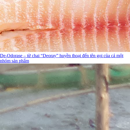
De-Odorase – từ chai “Deoray” huyền thoại đến tên gọi của cả một
nhóm sản phẩm