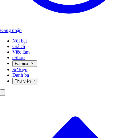
Đăng nhập
Nổi bật
Giá cả
Việc làm
eShop
Farmext
Sự kiện
Danh bạ
Thư viện