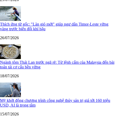
Thích ứng từ gốc: "Làn gió mới" giúp ngư dân Timor-Leste vững
vàng trước biến đổi khí hậu
26/07/2026
Ngành tôm Thái Lan trước ngã rẽ: Từ lệnh cấm của Malaysia đến bài
toán tái cơ cấu bền vững
18/07/2026
Mỹ khởi động chương trình công nghệ thủy sản trị giá tới 160 triệu
USD, AI là trọng tâm
15/07/2026